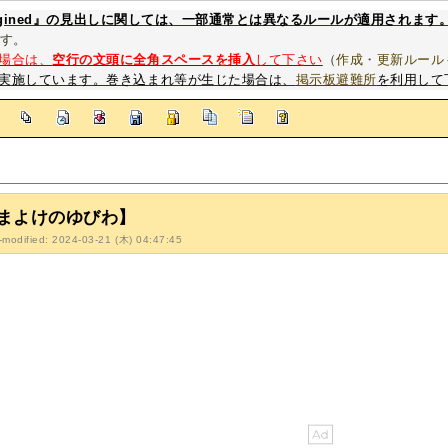
magined』の見出しに関しては、一部通常とは異なるルールが適用されます
す。
場合は、
空行の文頭に全角スペースを挿入
して下さい
（
作成・更新ルール
実施しています。巻き込まれ等が生じた場合は、
掲示板避難所
を利用して
]
まよけのゆびわ】
-modified: 2024-03-21 (木) 04:47:45