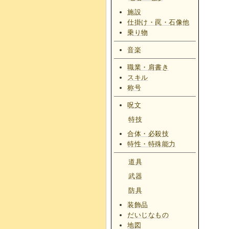
施設
仕掛け・罠・石像他
乗り物
音楽
職業・肩書き
スキル
称号
呪文
特技
合体・必殺技
特性・特殊能力
道具
武器
防具
装飾品
だいじなもの
地図