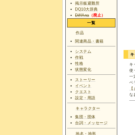
掲示板避難所
DQ10大辞典
DiffAna
（廃止）
一覧
作品
関連商品・書籍
システム
キ
作戦
性格
キ
状態変化
使
一
ストーリー
ベ
イベント
【
クエスト
な
設定・用語
キャラクター
集団・団体
台詞・メッセージ
地名・地形