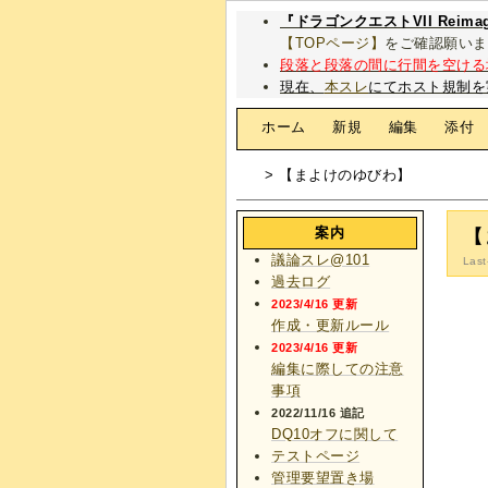
『ドラゴンクエストVII Rei
【TOPページ】
をご確認願いま
段落と段落の間に行間を空ける
現在、
本スレ
にてホスト規制を
[
ホーム
|
新規
|
編集
|
添付
> 【まよけのゆびわ】
案内
【
議論スレ@101
Last
過去ログ
2023/4/16 更新
作成・更新ルール
2023/4/16 更新
編集に際しての注意
事項
2022/11/16 追記
DQ10オフに関して
テストページ
管理要望置き場