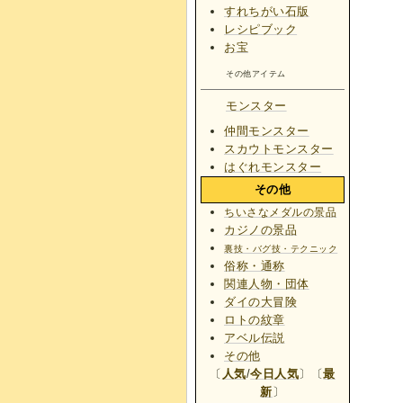
すれちがい石版
レシピブック
お宝
その他アイテム
モンスター
仲間モンスター
スカウトモンスター
はぐれモンスター
その他
ちいさなメダルの景品
カジノの景品
裏技・バグ技・テクニック
俗称・通称
関連人物・団体
ダイの大冒険
ロトの紋章
アベル伝説
その他
〔
人気
/
今日人気
〕〔
最
新
〕