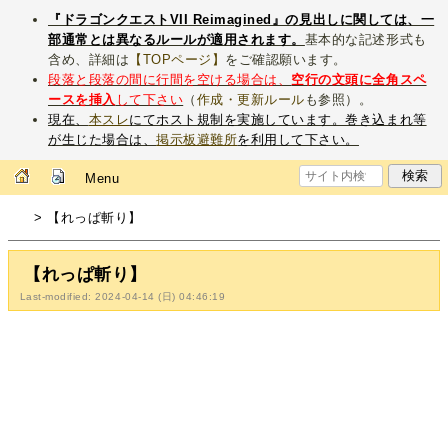
『ドラゴンクエストVII Reimagined』の見出しに関しては、一
部通常とは異なるルールが適用されます。
基本的な記述形式も
含め、詳細は
【TOPページ】
をご確認願います。
段落と段落の間に行間を空ける場合は、
空行の文頭に全角スペ
ースを挿入
して下さい
（
作成・更新ルール
も参照）。
現在、
本スレ
にてホスト規制を実施しています。巻き込まれ等
が生じた場合は、
掲示板避難所
を利用して下さい。
Menu
> 【れっぱ斬り】
【れっぱ斬り】
Last-modified: 2024-04-14 (日) 04:46:19