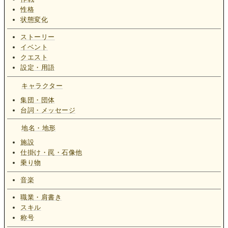
性格
状態変化
ストーリー
イベント
クエスト
設定・用語
キャラクター
集団・団体
台詞・メッセージ
地名・地形
施設
仕掛け・罠・石像他
乗り物
音楽
職業・肩書き
スキル
称号