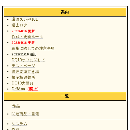
案内
議論スレ@101
過去ログ
2023/4/16 更新
作成・更新ルール
2023/4/16 更新
編集に際しての注意事項
2022/11/16 追記
DQ10オフに関して
テストページ
管理要望置き場
掲示板避難所
DQ10大辞典
DiffAna
（廃止）
一覧
作品
関連商品・書籍
システム
作戦