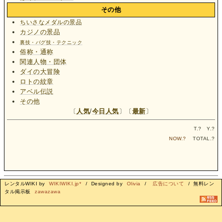
その他
ちいさなメダルの景品
カジノの景品
裏技・バグ技・テクニック
俗称・通称
関連人物・団体
ダイの大冒険
ロトの紋章
アベル伝説
その他
〔
人気
/
今日人気
〕〔
最新
〕
T.
?
Y.
?
NOW.
?
TOTAL.
?
レンタルWIKI by
WIKIWIKI.jp*
/ Designed by
Olivia
/
広告について
/ 無料レン
タル掲示板
zawazawa