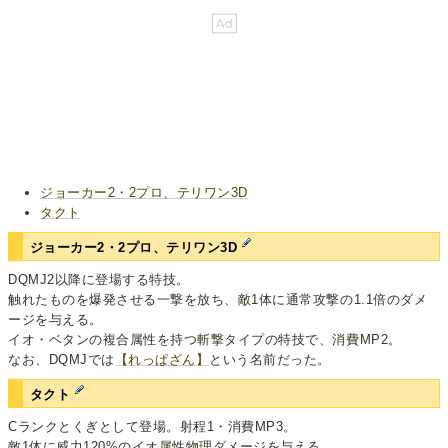
ジョーカー2・2プロ、テリワン3D
タクト
ジョーカー2・2プロ、テリワン3D
DQMJ2以降に登場する特技。
触れたものを爆発させる一撃を放ち、敵1体に通常攻撃の1.1倍のダメ
ージを与える。
イオ・ベタンの複合属性を持つ斬撃タイプの特技で、消費MP2。
なお、DQMJでは
【れっぱざん】
という名前だった。
タクト
Cランクとくぎとして登場。射程1・消費MP3。
敵1体に威力120%のイオ属性物理ダメージを与える。