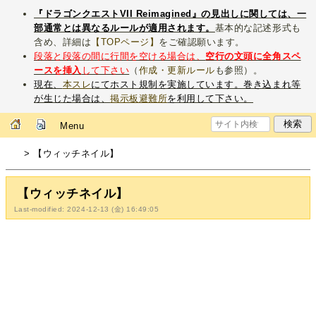
『ドラゴンクエストVII Reimagined』の見出しに関しては、一
部通常とは異なるルールが適用されます。
基本的な記述形式も
含め、詳細は
【TOPページ】
をご確認願います。
段落と段落の間に行間を空ける場合は、
空行の文頭に全角スペ
ースを挿入
して下さい
（
作成・更新ルール
も参照）。
現在、
本スレ
にてホスト規制を実施しています。巻き込まれ等
が生じた場合は、
掲示板避難所
を利用して下さい。
Menu
> 【ウィッチネイル】
【ウィッチネイル】
Last-modified: 2024-12-13 (金) 16:49:05