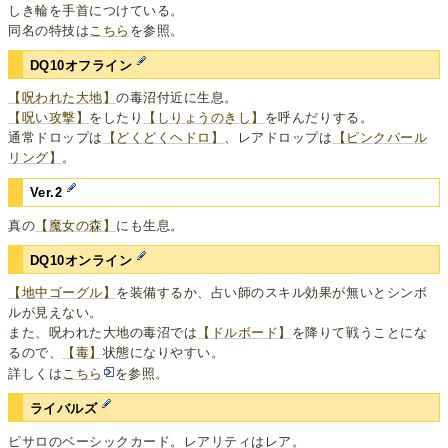
しき輪を手首につけている。
同名の特技は
こちら
を参照。
DQ10オフライン
【呪われた大地】
の毒沼付近に生息。
【呪い攻撃】
をしたり
【しりょうのきし】
を呼んだりする。
通常ドロップは
【どくどくヘドロ】
、レアドロップは
【ピンクパール
リング】
。
Ver.2
真の
【魔女の森】
にも生息。
DQ10オンライン
【地中ゴーグル】
を装備するか、占い師のスキル効果が無いとシンボ
ルが見えない。
また、呪われた大地の毒沼では
【ドルボード】
を降りて戦うことにな
るので、
【毒】
状態になりやすい。
詳しくは
こちら
を参照。
ライバルズ
ピサロのベーシックカード。レアリティはレア。