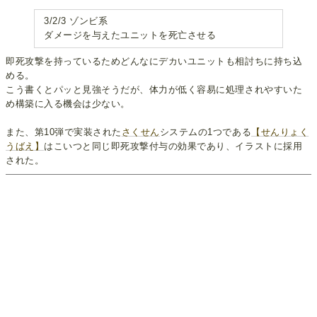
3/2/3 ゾンビ系
ダメージを与えたユニットを死亡させる
即死攻撃を持っているためどんなにデカいユニットも相討ちに持ち込
める。
こう書くとパッと見強そうだが、体力が低く容易に処理されやすいた
め構築に入る機会は少ない。
また、第10弾で実装された
さくせん
システムの1つである
【せんりょく
うばえ】
はこいつと同じ即死攻撃付与の効果であり、イラストに採用
された。