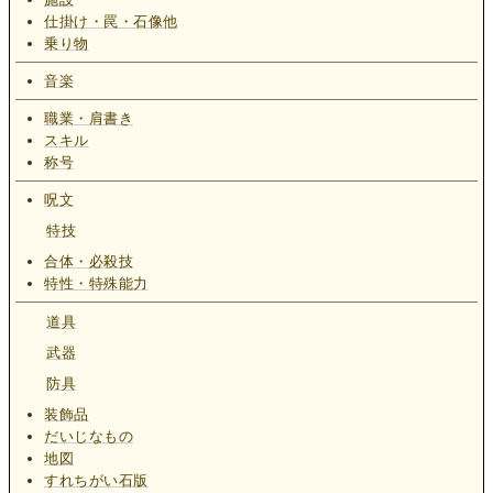
仕掛け・罠・石像他
乗り物
音楽
職業・肩書き
スキル
称号
呪文
特技
合体・必殺技
特性・特殊能力
道具
武器
防具
装飾品
だいじなもの
地図
すれちがい石版