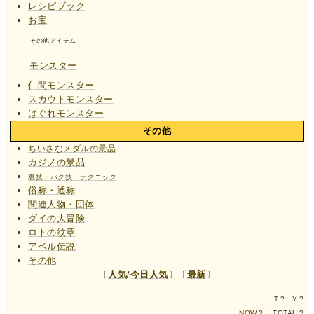
レシピブック
お宝
その他アイテム
モンスター
仲間モンスター
スカウトモンスター
はぐれモンスター
その他
ちいさなメダルの景品
カジノの景品
裏技・バグ技・テクニック
俗称・通称
関連人物・団体
ダイの大冒険
ロトの紋章
アベル伝説
その他
〔
人気
/
今日人気
〕〔
最新
〕
T.
?
Y.
?
NOW.
?
TOTAL.
?