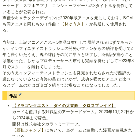
ーケード、スマホアプリ、コンシューマゲームの3タイトルを制作して
いることが公表された。
声優やキャラクターデザインは2020年版アニメを元にしており、BGM
も同アニメと同じもの（作曲：
【林ゆうき】
）が共通して使用され
る。
当初は、上記アニメとこれら3作品は並行して展開されるはずであった
が、インフィニティストラッシュの開発がファンからの酷評を受けて2
年も長引いたうえ、魂の絆はその間に早々と終了し、3作品が揃うこと
は無かった。しかもプロデューサーの市村も完結を待たずして2023年3
月でスクエニを離れてしまった。
そのうえインフィニティストラッシュも発売されたらされたで酷評の
嵐になっているなど有終の美とはいかず、成功を収めたアニメと比べ
るとゲームの方はゴタゴタ続きで悲惨なことになってしまった。
作品
【ドラゴンクエスト ダイの大冒険 クロスブレイド】
カードを使用する対戦型のアーケードゲーム。2020年10月22日か
ら2024年まで稼働。
開発は株式会社タカラトミーアーツ。
【最強ジャンプ】
において、当ゲームと連動した漫画が連載され
ている。