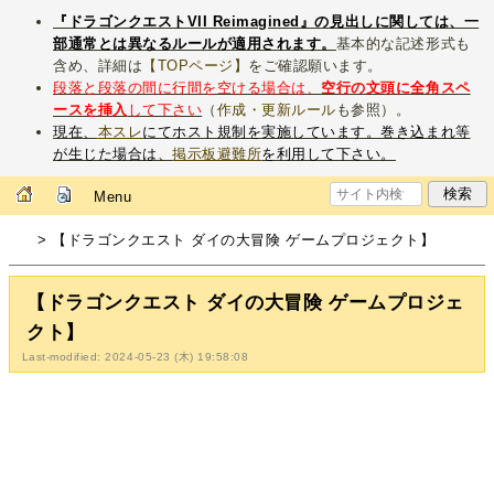
『ドラゴンクエストVII Reimagined』の見出しに関しては、一
部通常とは異なるルールが適用されます。
基本的な記述形式も
含め、詳細は
【TOPページ】
をご確認願います。
段落と段落の間に行間を空ける場合は、
空行の文頭に全角スペ
ースを挿入
して下さい
（
作成・更新ルール
も参照）。
現在、
本スレ
にてホスト規制を実施しています。巻き込まれ等
が生じた場合は、
掲示板避難所
を利用して下さい。
Menu
> 【ドラゴンクエスト ダイの大冒険 ゲームプロジェクト】
【ドラゴンクエスト ダイの大冒険 ゲームプロジェ
クト】
Last-modified: 2024-05-23 (木) 19:58:08