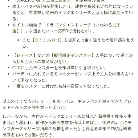
『JOKER'S GP』上位に
改造ツール
使用者が跋扈。
水上バイクやATMが登場したり、建物や服装も近代的になってい
るなど、世界観が従来のドラクエシリーズとは大幅に異なってい
る。
タイトル画面で「ドラゴンクエストマーチ（いわゆる
【序
曲】
）」を流さない（一応EDで流れるが）。
また
【タイトルロゴ】
も従来とは全く違うため違和感を覚え
る。
【レティス】
などの
【配信限定モンスター】
入手について遅くか
ら始めた人への救済策がない。
仲間にしたモンスターを次作以降に引き継げない。
パーティに入れているモンスターがマップ上で主人公の後ろをつ
いて来なくなった。
一度モンスターに付けた名前を変更できなくなった。
以上のような点がテリー、ルカ・イル、キャラバンと遊んできたプレ
イヤーからの不評を買ったようだ。
しかしながら、本作からドラクエシリーズに触れた新規層も数多く生
まれたと思われ、前作から販売本数を倍以上伸ばし、後述のようにモ
ンスターズシリーズ消滅の危機を救ったとも言える本作の功績は軽視
出来るものでは無いだろう。