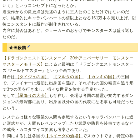
いく」というコンセプトになったとか。
過去作からの変更点は先述のように主人公のことだけではないのだ
が、結果的にキャラバンハートの倍以上となる151万本を売り上げ、以
後コンスタントに新作が制作されている。
内容に賛否はあれど、ジョーカーのおかげでモンスターズは盛り返し
たのだ。
企画段階
【ドラゴンクエストモンスターズ 20thアニバーサリー モンスター
マスターメモリーズ】
によると最初は「ドラゴンクエストモンスター
ズ ワールドマスター」という企画であり、
舞台は
【タイジュの国】
、
【マルタの国】
、
【カレキの国】
の三国
で、プレイヤーは最初に出身国を選び、それぞれの国の精霊を追う形
で3つの国を行き来し、様々な世界を旅する予定だった。
そして
【星降りの大会】
も存在し、会場は各国の精霊が案内するダン
ジョンの最深部にあり、出身国以外の国の代表になる事も可能だった
という。
システムは様々な職業の人間も参戦するというキャラバンハートに近
い形式だが、人間もレベルアップしたり武器や防具を装備できるなど
の成長・カスタマイズ要素も考案されていた。
仲間にするには各国の
【ルイーダの酒場】
でスカウトでき、特定の称