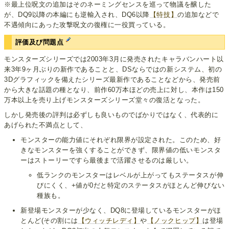
※最上位呪文の追加はそのネーミングセンスを巡って物議を醸した
が、DQ9以降の本編にも逆輸入され、DQ6以降
【特技】
の追加などで
不遇傾向にあった攻撃呪文の復権に一役買っている。
評価及び問題点
モンスターズシリーズでは2003年3月に発売されたキャラバンハート以
来3年9ヶ月ぶりの新作であることと、DSならではの新システム、初の
3Dグラフィックを備えたシリーズ最新作であることなどから、発売前
から大きな話題の種となり、前作60万本ほどの売上に対し、本作は150
万本以上を売り上げモンスターズシリーズ堂々の復活となった。
しかし発売後の評判は必ずしも良いものでばかりではなく、代表的に
あげられた不満点として、
モンスターの能力値にそれぞれ限界が設定された。このため、好
きなモンスターを強くすることができず、限界値の低いモンスタ
ーはストーリーですら最後まで活躍させるのは厳しい。
低ランクのモンスターはレベルが上がってもステータスが伸
びにくく、+値が0だと特定のステータスがほとんど伸びない
種族も。
新登場モンスターが少なく、DQ8に登場しているモンスターがほ
とんど(その割には
【ウィッチレディ】
や
【ノックヒップ】
は登場