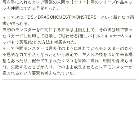
号を手に入れるとレア職業の人間や
【テリー】
等のシリーズ作品キャ
ラも仲間にできる予定だった。
そして次に「DS／DRAGONQUEST MONSTERS」という新たな企画
書が作られる。
当初のモンスターを仲間にする方法は
【釣り】
で、その後は銃で撃っ
たりカードに封印して召喚して戦わせる(後にバトルスキャナー&スキ
ャバトで実現)などの方法も考案された。
そして仲間モンスターは過去作のように連れているモンスターの姿が
不思議な力で小さくなったという設定で、主人公の後をついて来る構
想もあったり、配合で生まれたタマゴを冒険に連れ、戦闘や育成も可
能。失敗するとヒビが入り、そのまま成長させるとレアモンスターが
産まれるという要素も考えられていた。