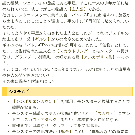
謎の組織「ジェイル」の施設にある牢屋。そこに一人の少年が閉じ込
められていた。彼こそがこの物語の
【主人公】
である。
彼はモンスターマスターの集う大会「バトルGP」に出場すべく施設か
ら出ようとしたしたことを理由に、牢の中に10日間閉じ込められてい
たのだ。
そしてようやく牢屋から出された主人公だったが、それはジェイルの
統主であり、父
【ギルツ】
からの命令のためであった。
ギルツから「バトルGPへの出場を許可する。ただし『任務』として、
だ。」と告げられた主人公は
【スカウトリング】
とモンスターを受け
取り、グランプール諸島唯一の町がある島
【アルカポリス島】
へ向か
う。
そこでは、今年のバトルGPは去年までのルールとは違うことが出場者
や住人の間で噂されていた。
その裏に渦巻く陰謀とは…？
システム
【シンボルエンカウント】
を採用。モンスターと接触することで
戦闘が始まる。
モンスター勧誘システムが大幅に改定され、
【スカウト】
コマン
ドで
【スカウトアタック】
を行い、成功すると仲間になる。
前作までとは異なり、グラフィックをフル3D化。
モンスターの強化方法が
【配合】
に戻り、4体配合などの新要素