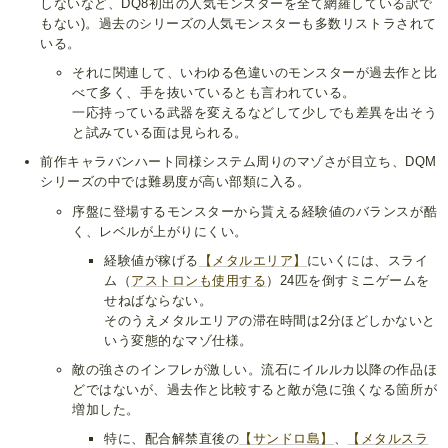
しないなど、DQ8初出の人気モンスターを全て網羅している訳で
もない)。過去のシリーズの人気モンスターも多数リストラされて
いる。
それに関連して、いわゆる色違いのモンスターが過去作と比
べて多く、手を抜いているとも言われている。
一応持っている武器を変えるなどして少しでも差異を出そう
と試みている面は見られる。
前作キャラバンハート同様システム周りのマゾさが目立ち、DQM
シリーズの中では難易度が高い部類に入る。
序盤に登場するモンスターから貰える経験値のバランスが酷
く、レベルが上がりにくい。
経験値が稼げる
【メタルエリア】
にいくには、スライ
ム（
アストロンも使用する
）24匹を倒すミニゲームを
せねばならない。
そのうえメタルエリアの滞在時間は2分ほどしかないと
いう変態的なマゾ仕様。
敵の強さのインフレが激しい。流石にイルルカ以降の作品ほ
どではないが、過去作と比較すると敵が急に強くなる箇所が
増加した。
特に、配合解禁直後の
【サンドロ島】
、
【メタルスラ