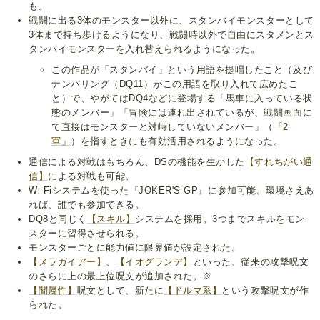
も。
戦闘に出る3体のモンスター以外に、スタンバイモンスターとして
3体まで持ち歩けるようになり、戦闘時以外で自由にスタメンとス
タンバイモンスターを入れ替えられるようになった。
この作品が「スタンバイ」という用語を提唱したこと（及び
ナンバリング（DQ11）がこの用語を取り入れて広めたこ
と）で、やがてはDQ4などに登場する「馬車に入っている状
態のメンバー」「冒険には連れ出されているが、戦闘画面に
て直接はモンスターと対峙していないメンバー」（
「2
軍」
）を指すときにも有効活用されるようになった。
通信による対戦はもちろん、DSの機能を生かした
【すれちがい通
信】
による対戦も可能。
Wi-Fiシステムを使った『JOKER'S GP』に参加可能。環境さえあ
れば、誰でも参加できる。
DQ8と同じく
【スキル】
システムを採用。3つまでスキルをモン
スターに習得させられる。
モンスターごとに能力値に限界値が設定された。
【メラガイアー】
、
【イオグランデ】
といった、従来の攻撃呪文
のさらに上の最上位呪文が追加された。※
【闇属性】
呪文として、新たに
【ドルマ系】
という攻撃呪文が作
られた。