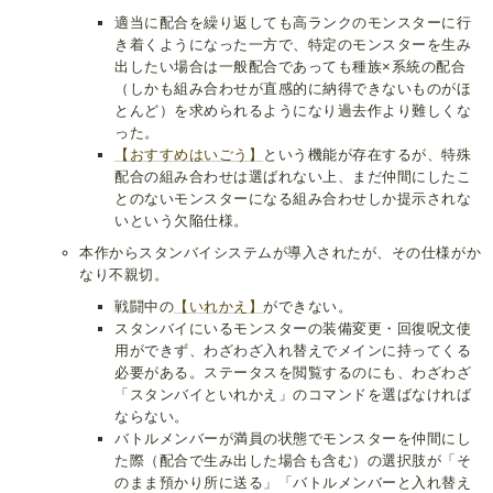
適当に配合を繰り返しても高ランクのモンスターに行
き着くようになった一方で、特定のモンスターを生み
出したい場合は一般配合であっても種族×系統の配合
（しかも組み合わせが直感的に納得できないものがほ
とんど）を求められるようになり過去作より難しくな
った。
【おすすめはいごう】
という機能が存在するが、特殊
配合の組み合わせは選ばれない上、まだ仲間にしたこ
とのないモンスターになる組み合わせしか提示されな
いという欠陥仕様。
本作からスタンバイシステムが導入されたが、その仕様がか
なり不親切。
戦闘中の
【いれかえ】
ができない。
スタンバイにいるモンスターの装備変更・回復呪文使
用ができず、わざわざ入れ替えでメインに持ってくる
必要がある。ステータスを閲覧するのにも、わざわざ
「スタンバイといれかえ」のコマンドを選ばなければ
ならない。
バトルメンバーが満員の状態でモンスターを仲間にし
た際（配合で生み出した場合も含む）の選択肢が「そ
のまま預かり所に送る」「バトルメンバーと入れ替え