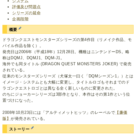
システム
評価及び問題点
シリーズの延命
企画段階
概要
ドラゴンクエストモンスターズシリーズの第4作目（リメイク作品、モ
バイル作品を除く）。
発売日は2006年（平成18年）12月28日。機種はニンテンドーDS。略
称はDQMJ、DQMJ1、DQM-J1。
海外でも同タイトル (DRAGON QUEST MONSTERS JOKER) で発売
されている。
従来のモンスターズシリーズ（犬塚太一曰く「DQMシーズン1」）とは
イメージ・システムとも大幅に変更し、タイトルロゴもそれまでのド
ラゴンクエストロゴとは異なる全く新しいものに変更された。
のちにジョーカーシリーズは3部作となり、本作はその第1作という位
置づけになった。
2008年10月23日には「アルティメットヒッツ」のレーベルで
【廉価
版】
が発売されている。
ストーリー