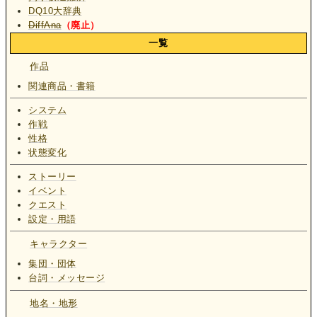
DQ10大辞典
DiffAna
（廃止）
一覧
作品
関連商品・書籍
システム
作戦
性格
状態変化
ストーリー
イベント
クエスト
設定・用語
キャラクター
集団・団体
台詞・メッセージ
地名・地形