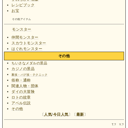
レシピブック
お宝
その他アイテム
モンスター
仲間モンスター
スカウトモンスター
はぐれモンスター
その他
ちいさなメダルの景品
カジノの景品
裏技・バグ技・テクニック
俗称・通称
関連人物・団体
ダイの大冒険
ロトの紋章
アベル伝説
その他
〔
人気
/
今日人気
〕〔
最新
〕
T.
?
Y.
?