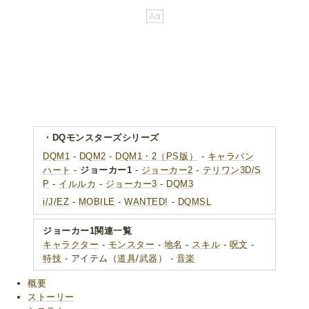
・DQモンスターズシリーズ
DQM1
-
DQM2
-
DQM1・2（PS版）
-
キャラバン
ハート
-
ジョーカー1
-
ジョーカー2
-
テリワン3D/S
P
-
イルルカ
-
ジョーカー3
-
DQM3
i/J/EZ
-
MOBILE
-
WANTED!
-
DQMSL
ジョーカー1関連一覧
キャラクター
-
モンスター
-
地名
-
スキル
-
呪文
-
特技
- アイテム（
道具
/
武器
） -
音楽
概要
ストーリー