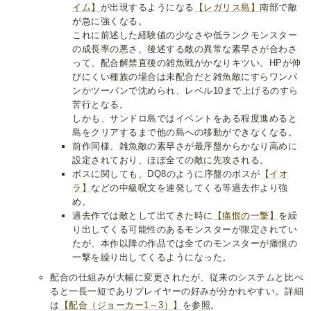
イム】
が出現するようになる
【レガリス島】
南部で敵
が急に強くなる。
これに前述した経験値の少なさや低ランクモンスター
の成長率の悪さ、後述する敵の異常な素早さが合わさ
って、配合解禁直後の雑魚戦がかなりキツい。HPが伸
びにくい種族の場合は未配合だと雑魚敵にすらワンパ
ンかツーパンで沈められ、レベル10まで上げるのすら
苦行となる。
しかも、サンドロ島ではイベントをある程度進めると
島をクリアするまで他の島への移動ができなくなる。
前作同様、雑魚敵の素早さが最序盤からかなり高めに
設定されており、ほぼ全ての敵に先攻される。
ボスに関しても、DQ8のように序盤のボスが
【イオ
ラ】
などの中級呪文を連発してくる等過去作より強
め。
過去作では敵として出てきた時に
【痛恨の一撃】
を繰
り出してくる可能性のあるモンスターが限定されてい
たが、本作以降の作品では全てのモンスターが痛恨の
一撃を繰り出してくるようになった。
配合の仕組みが大幅に変更されたが、従来のシステムと比べ
ると一長一短でありプレイヤーの好みが分かれやすい。詳細
は
【配合（ジョーカー1～3）】
を参照。