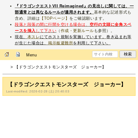
『ドラゴンクエストVII Reimagined』の見出しに関しては、一
部通常とは異なるルールが適用されます。
基本的な記述形式も
含め、詳細は
【TOPページ】
をご確認願います。
段落と段落の間に行間を空ける場合は、
空行の文頭に全角スペ
ースを挿入
して下さい
（
作成・更新ルール
も参照）。
現在、
本スレ
にてホスト規制を実施しています。巻き込まれ等
が生じた場合は、
掲示板避難所
を利用して下さい。
Menu
> 【ドラゴンクエストモンスターズ ジョーカー】
【ドラゴンクエストモンスターズ ジョーカー】
Last-modified: 2026-02-28 (土) 20:40:03