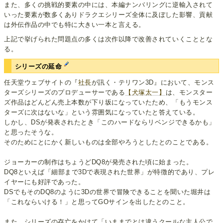
また、多くの挑戦的要素の中には、本編ナンバリングに逆輸入されて
いった要素が数多くありドラクエシリーズ全体に及ぼした影響、貢献
は外伝作品の中でも特に大きい一本と言える。
上記で挙げられた問題点の多くは次作以降で改善されていくこととな
る。
シリーズの延命
任天堂ウェブサイトの『
社長
が訊く・テリワン3D』において、モンス
ターズシリーズのプロデューサーである
【犬塚太一】
は、モンスター
ズ作品はどんどん売上本数が下り坂になっていたため、「もうモンス
ターズに次はないな」という雰囲気になっていたと答えている。
しかし、DSが発表されたとき「このハードならリベンジできるかも」
と思ったそうな。
そのためにとにかく新しいものは全部やろうとしたとのことである。
ジョーカーの制作はちょうどDQ8が発売された頃に始まった。
DQ8といえば「細部まで3Dで表現された世界」が特徴的であり、プレ
イヤーにも好評であった。
DSでもそのDQ8のように3Dの世界で冒険できることを聞いた堀井は
「これならいける！」と思ってGOサインを出したとのこと。
また、シリーズの存亡をかけて「いままでとは違うクールな主人公で