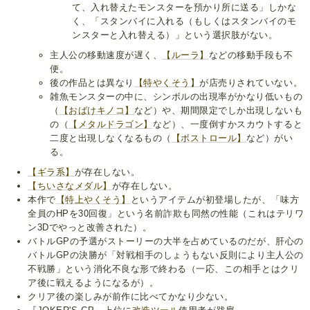
て、入れ替えたモンスターを預かり所に送る」しかな
く、「スタンバイに入れる（もしくはスタンバイのモ
ンスターと入れ替える）」という選択肢がない。
主人公の移動速度が遅く、
【ルーラ】
などの移動手段も不
便。
後の作品とは異なり
【特やくそう】
が店売りされていない。
雑魚モンスターの中に、シンボルの出現率がかなり低いもの
（
【おばけキノコ】
など）や、期間限定でしか出現しないも
の（
【メタルドラゴン】
など）、一度倒すかスカウトすると
二度と出現しなくなるもの（
【ボストロール】
など）がい
る。
【ギラ系】
が存在しない。
【ちいさなメダル】
が存在しない。
本作で
【特上やくそう】
というアイテムが初登場したが、「味方
全員のHPを30回復」という名前詐欺も同然の性能（これはテリワ
ン3Dでやっと改善された）。
バトルGPの予選がストーリーの大半を占めているのだが、肝心の
バトルGPの決勝が「対戦相手のしょうもない反則により主人公の
不戦勝」という消化不良な形で終わる（一応、この相手とはクリ
ア後に戦えるようになるが）。
クリア後の楽しみが前作に比べてかなり少ない。