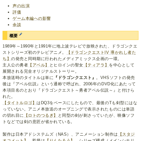
声の出演
評価
ゲーム本編への影響
余談
概要
1989年～1990年と1991年に地上波テレビで放映された、ドラゴンクエ
ストシリーズ初のテレビアニメ。
【ドラゴンクエストIV 導かれし者た
ち】
の発売と同時期に行われたメディアミックス企画の一環。
主人公の勇者
【アベル】
とヒロインの聖女
【ティアラ】
を中心として
展開される完全オリジナルストーリー。
本放送時のタイトルは単に
『ドラゴンクエスト』
。VHSソフトの発売
後は『アベル伝説』という通称で呼ばれ、2006年のDVD化にあたって
本項目名のとおり『ドラゴンクエスト～勇者アベル伝説～』と付けら
れた。
【タイトルロゴ】
はDQ3をベースにしたもので、最後のTも剣型にはな
っていない。アニメ本放送のオープニングで表示されたものには単語
の切れ目に
【ロトのつるぎ】
と同型の剣が刺さっていたが、映像ソフ
トなどでは剣の意匠が省かれている。
製作は日本アドシステムズ（NAS）、アニメーション制作は
【スタジ
オコメット】
。監督は
【りんたろう】
。シリーズ構成（メインシナリ