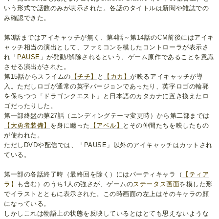
いう形式で話数のみが表示された。各話のタイトルは新聞や雑誌での
み確認できた。
第3話まではアイキャッチが無く、第4話～第14話のCM前後にはアイキ
ャッチ相当の演出として、ファミコンを模したコントローラが表示さ
れ「
PAUSE
」が発動/解除されるという、ゲーム原作であることを意識
させる演出がされた。
第15話からスライムの
【チチ】
と
【カカ】
が映るアイキャッチが導
入。ただしロゴが通常の英字バージョンであったり、英字ロゴの輪郭
を保ちつつ「ドラゴンクエスト」と日本語のカタカナに置き換えたロ
ゴだったりした。
第一部終盤の第27話（エンディングテーマ変更時）から第二部までは
【大勇者装備】
を身に纏った
【アベル】
とその仲間たちを映したもの
が使われた。
ただしDVDや配信では、「PAUSE」以外のアイキャッチはカットされ
ている。
第一部の各話終了時（最終回を除く）にはパーティキャラ（
【ティア
ラ】
も含む）のうち1人の強さが、ゲームの
ステータス画面
を模した形
でイラストとともに表示された。この時画面の左上はそのキャラの顔
になっている。
しかしこれは物語上の状態を反映しているとはとても思えないような