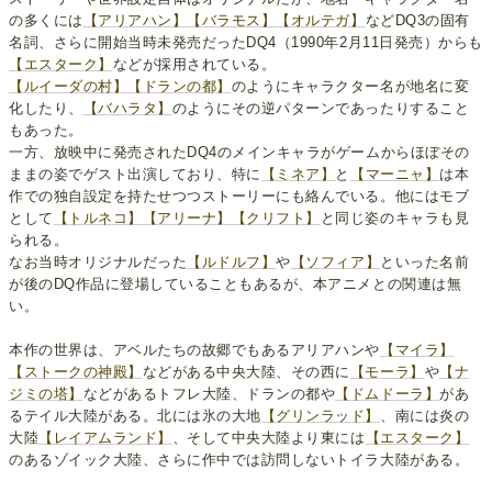
の多くには
【アリアハン】
【バラモス】
【オルテガ】
などDQ3の固有
名詞、さらに開始当時未発売だったDQ4（1990年2月11日発売）からも
【エスターク】
などが採用されている。
【ルイーダの村】
【ドランの都】
のようにキャラクター名が地名に変
化したり、
【バハラタ】
のようにその逆パターンであったりすること
もあった。
一方、放映中に発売されたDQ4のメインキャラがゲームからほぼその
ままの姿でゲスト出演しており、特に
【ミネア】
と
【マーニャ】
は本
作での独自設定を持たせつつストーリーにも絡んでいる。他にはモブ
として
【トルネコ】
【アリーナ】
【クリフト】
と同じ姿のキャラも見
られる。
なお当時オリジナルだった
【ルドルフ】
や
【ソフィア】
といった名前
が後のDQ作品に登場していることもあるが、本アニメとの関連は無
い。
本作の世界は、アベルたちの故郷でもあるアリアハンや
【マイラ】
【ストークの神殿】
などがある中央大陸、その西に
【モーラ】
や
【ナ
ジミの塔】
などがあるトフレ大陸、ドランの都や
【ドムドーラ】
があ
るテイル大陸がある。北には氷の大地
【グリンラッド】
、南には炎の
大陸
【レイアムランド】
、そして中央大陸より東には
【エスターク】
のあるゾイック大陸、さらに作中では訪問しないトイラ大陸がある。