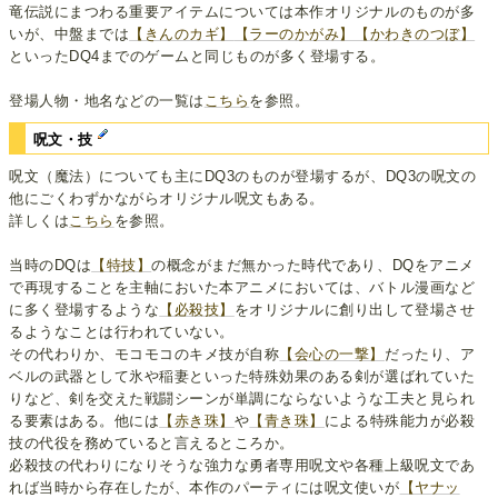
竜伝説にまつわる重要アイテムについては本作オリジナルのものが多
いが、中盤までは
【きんのカギ】
【ラーのかがみ】
【かわきのつぼ】
といったDQ4までのゲームと同じものが多く登場する。
登場人物・地名などの一覧は
こちら
を参照。
呪文・技
呪文（魔法）についても主にDQ3のものが登場するが、DQ3の呪文の
他にごくわずかながらオリジナル呪文もある。
詳しくは
こちら
を参照。
当時のDQは
【特技】
の概念がまだ無かった時代であり、DQをアニメ
で再現することを主軸においた本アニメにおいては、バトル漫画など
に多く登場するような
【必殺技】
をオリジナルに創り出して登場させ
るようなことは行われていない。
その代わりか、モコモコのキメ技が自称
【会心の一撃】
だったり、ア
ベルの武器として氷や稲妻といった特殊効果のある剣が選ばれていた
りなど、剣を交えた戦闘シーンが単調にならないような工夫と見られ
る要素はある。他には
【赤き珠】
や
【青き珠】
による特殊能力が必殺
技の代役を務めていると言えるところか。
必殺技の代わりになりそうな強力な勇者専用呪文や各種上級呪文であ
れば当時から存在したが、本作のパーティには呪文使いが
【ヤナッ