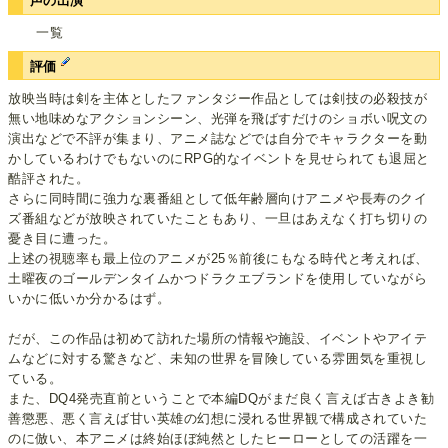
声の出演
一覧
評価
放映当時は剣を主体としたファンタジー作品としては剣技の必殺技が
無い地味めなアクションシーン、光弾を飛ばすだけのショボい呪文の
演出などで不評が集まり、アニメ誌などでは自分でキャラクターを動
かしているわけでもないのにRPG的なイベントを見せられても退屈と
酷評された。
さらに同時間に強力な裏番組として低年齢層向けアニメや長寿のクイ
ズ番組などが放映されていたこともあり、一旦はあえなく打ち切りの
憂き目に遭った。
上述の視聴率も最上位のアニメが25％前後にもなる時代と考えれば、
土曜夜のゴールデンタイムかつドラクエブランドを使用していながら
いかに低いか分かるはず。
だが、この作品は初めて訪れた場所の情報や施設、イベントやアイテ
ムなどに対する驚きなど、未知の世界を冒険している雰囲気を重視し
ている。
また、DQ4発売直前ということで本編DQがまだ良く言えば古きよき勧
善懲悪、悪く言えば甘い英雄の幻想に浸れる世界観で構成されていた
のに倣い、本アニメは終始ほぼ純然としたヒーローとしての活躍を一