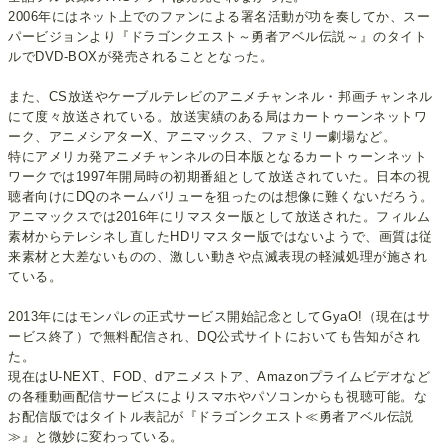
2006年にはネット上でのファンによる署名活動が功を奏してか、スー
パービジョンより『ドラゴンクエスト～勇者アベル伝説～』のタイト
ルでDVD-BOXが発売されることとなった。
また、CS放送やケーブルテレビのアニメチャンネル・邦画チャンネル
にて度々放送されている。放送実績のある局はカートゥーンネットワ
ーク、アニメシアターX、アニマックス、ファミリー劇場など。
特にアメリカ発アニメチャンネルの日本版となるカートゥーンネット
ワークでは1997年開局時の初期番組として放送されていた。日本の視
聴者向けにDQのネームバリューを狙ったのは想像に難くないだろう。
アニマックスでは2016年にリマスター版として放送された。フィルム
素材からテレシネし直したHDリマスター版ではないようで、画質は従
来素材と大差ないものの、激しい動きや点滅表現の軽減処理が施され
ている。
2013年にはモンパレの正式サービス開始記念としてGyaO!（現在はサ
ービス終了）で無料配信され、DQ公式サイトにおいても告知がされ
た。
現在はU-NEXT、FOD、dアニメストア、Amazonプライムビデオなど
の各種動画配信サービスによりスマホやパソコンからも視聴可能。な
お配信版ではタイトル表記が『ドラゴンクエスト≪勇者アベル伝説
≫』と微妙に変わっている。