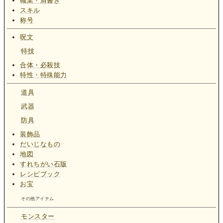
職業・肩書き
スキル
称号
呪文
特技
合体・必殺技
特性・特殊能力
道具
武器
防具
装飾品
だいじなもの
地図
すれちがい石版
レシピブック
お宝
その他アイテム
モンスター