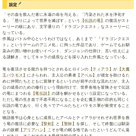
設定
「その血を飲んだ者に永遠の命を与える」「汚染された水を浄化す
る」「怒りによって世界を滅ぼす」という
【伝説の竜】
の復活がスト
ーリーの核にあり、文字通りの「ドラゴンクエスト」なストーリーに
なっている。
作風はバトル中心というわけではなく、あくまで「『ドラゴンクエス
ト』というゲームのアニメ化」に拘った作品であり、ゲームでもお馴
染みの買い物やお使いイベント、ダンジョンの仕掛け、言い伝えによ
る謎解き、そしてキャラの成長などを採り入れた作風となっている。
竜を復活させる能力を持つとされるヒロインの
【ティアラ】
が
【大魔
王バラモス】
にさらわれ、主人公の勇者
【アベル】
が彼女を助けるた
めに仲間たちとともに冒険するというのが前半の主な流れだが、主人
公の成長のための修行という理由付けで、世界各地を冒険させて伝説
の竜にまつわる
【竜伝説】
の謎を解かせるという設定になっている。
ただし竜の生き血で不老不死になることを企む魔王側の目的も同じく
伝説の竜であり、行く先々でアベルたちとバラモス軍が衝突すること
となる。
物語後半は心身ともに成長したアベルとティアラがそれぞれ世界を救
う竜の復活に必要な
【聖剣】
と
【聖杯】
を探し、そして終盤には馴染
みの故郷
【アリアハン】
こそが竜の眠る地であったというどんでん返
しがあり、そこがそのまま最終決戦の場ともなる。