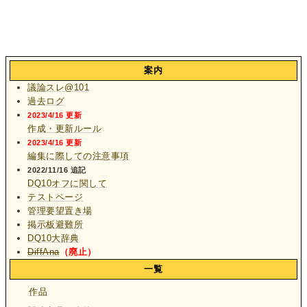
案内
議論スレ@101
過去ログ
2023/4/16 更新
作成・更新ルール
2023/4/16 更新
編集に際しての注意事項
2022/11/16 追記
DQ10オフに関して
テストページ
管理要望置き場
掲示板避難所
DQ10大辞典
DiffAna
（廃止）
一覧
作品