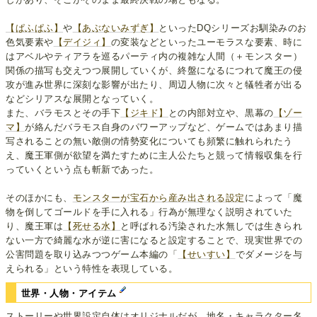
【ぱふぱふ】
や
【あぶないみずぎ】
といったDQシリーズお馴染みのお
色気要素や
【デイジィ】
の変装などといったユーモラスな要素、時に
はアベルやティアラを巡るパーティ内の複雑な人間（＋モンスター）
関係の描写も交えつつ展開していくが、終盤になるにつれて魔王の侵
攻が進み世界に深刻な影響が出たり、周辺人物に次々と犠牲者が出る
などシリアスな展開となっていく。
また、バラモスとその手下
【ジキド】
との内部対立や、黒幕の
【ゾー
マ】
が絡んだバラモス自身のパワーアップなど、ゲームではあまり描
写されることの無い敵側の情勢変化についても頻繁に触れられたう
え、魔王軍側が欲望を満たすために主人公たちと競って情報収集を行
っていくという点も斬新であった。
そのほかにも、
モンスターが宝石から産み出される設定
によって「魔
物を倒してゴールドを手に入れる」行為が無理なく説明されていた
り、魔王軍は
【死せる水】
と呼ばれる汚染された水無しでは生きられ
ない一方で綺麗な水が逆に害になると設定することで、現実世界での
公害問題を取り込みつつゲーム本編の「
【せいすい】
でダメージを与
えられる」という特性を表現している。
世界・人物・アイテム
ストーリーや世界設定自体はオリジナルだが、地名・キャラクター名