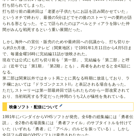
打ち切られてしまった。
打ち切り前の最終回は「老婆が子供たちにお話を読み聞かせていた」
というオチで終わり、最後の5分ほどでその後のストーリーの要約が語
られる形となった。そこで語られたのはアベルとティアラを除いた仲
間がみんな戦死するという重い展開だった。
しかし海外への宣伝・販売のためや最終回への抗議から、打ち切りか
ら約3カ月後、フジテレビ（関東地区）で1991年1月11日から4月5日ま
で、毎週金曜16時に完結編11話が放映された。
現在では公式にも打ち切り前を「第一部」、完結編を「第二部」と呼
ぶ（近年では「第1期」「第2期」とも）。両者をあわせると全43話に
なる。
第二部は関東以外ではネット局ごとに異なる時期に放送しており、ラ
テ欄においては『ドラゴンクエストII』と表記される場合もあった。
ただしストーリーは第一部最終回で語られたものから一部改変されて
おり、当初戦死する予定だった仲間のうち2人が犠牲を免れている。
映像ソフト・配信について
1991年にバンダイからVHSソフトが発売。全6巻の総集編には「勇者伝
説」、全2巻の名場面集には「勇者ファイル」のサブタイトルを付けて
いた（いずれも「勇者」に「アベル」のルビを振っている）。しかし
全話フル収録のVHSソフトは発売されなかった。