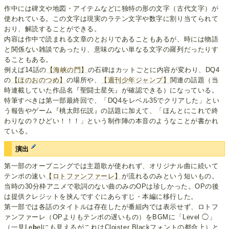
作中には碑文や地図・アイテムなどに独特の形の文字（古代文字）が
使われている。この文字は現実のラテン文字や数字に割り当てられて
おり、解読することができる。
内容は作中で読まれる文章のとおりであることもあるが、時には物語
と関係ない雑談であったり、意味のない単なる文字の羅列だったりす
ることもある。
例えば14話の
【海峡の門】
の石碑はカットごとに内容が変わり、DQ4
の
【ほのおのつめ】
の場所や、
【週刊少年ジャンプ】
関連の話題（当
時連載していた作品名『聖闘士星矢』が確認できる）になっている。
特筆すべきは第一部最終回で、「DQ4をレベル35でクリアした」とい
う報告やゲーム『桃太郎伝説』の話題に加えて、「ほんとにこれで終
わりなの？ひどい！！！」という制作陣の本音のようなことが書かれ
ている。
演出
第一部のオープニングでは主題歌が使われず、オリジナル曲に続いて
テンポの速い
【ロトファンファーレ】
が流れるのみという短いもの。
当時の30分枠アニメで歌詞のない曲のみのOPは珍しかった。OPの後
は提供クレジットを挟んですぐにあらすじ・本編に移行した。
第一部では各話のタイトルは存在したが番組内では表示せず、ロトフ
ァンファーレ（OPよりもテンポの遅いもの）をBGMに「Level ◯」
（一見Le
b
elにも見えるがこれはCloister Blackフォントの都合上）と