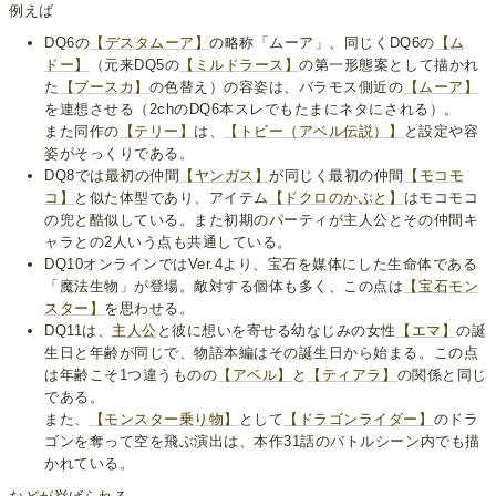
例えば
DQ6の
【デスタムーア】
の略称「ムーア」、同じくDQ6の
【ム
ドー】
（元来DQ5の
【ミルドラース】
の第一形態案として描かれ
た
【ブースカ】
の色替え）の容姿は、バラモス側近の
【ムーア】
を連想させる（2chのDQ6本スレでもたまにネタにされる）。
また同作の
【テリー】
は、
【トビー（アベル伝説）】
と設定や容
姿がそっくりである。
DQ8では最初の仲間
【ヤンガス】
が同じく最初の仲間
【モコモ
コ】
と似た体型であり、アイテム
【ドクロのかぶと】
はモコモコ
の兜と酷似している。また初期のパーティが主人公とその仲間キ
ャラとの2人いう点も共通している。
DQ10オンラインではVer.4より、宝石を媒体にした生命体である
「魔法生物」が登場。敵対する個体も多く、この点は
【宝石モン
スター】
を思わせる。
DQ11は、
主人公
と彼に想いを寄せる幼なじみの女性
【エマ】
の誕
生日と年齢が同じで、物語本編はその誕生日から始まる。この点
は年齢こそ1つ違うものの
【アベル】
と
【ティアラ】
の関係と同じ
である。
また、
【モンスター乗り物】
として
【ドラゴンライダー】
のドラ
ゴンを奪って空を飛ぶ演出は、本作31話のバトルシーン内でも描
かれている。