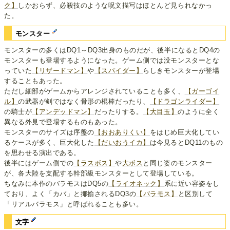
ク】
しかおらず、必殺技のような呪文描写はほとんど見られなかっ
た。
モンスター
モンスターの多くはDQ1～DQ3出身のものだが、後半になるとDQ4の
モンスターも登場するようになった。ゲーム側では没モンスターとな
っていた
【リザードマン】
や
【スパイダー】
らしきモンスターが登場
することもあった。
ただし細部がゲームからアレンジされていることも多く、
【ガーゴイ
ル】
の武器が剣ではなく骨形の棍棒だったり、
【ドラゴンライダー】
の騎士が
【アンデッドマン】
だったりする。
【大目玉】
のように全く
異なる外見で登場するものもあった。
モンスターのサイズは序盤の
【おおありくい】
をはじめ巨大化してい
るケースが多く、巨大化した
【だいおうイカ】
は今見るとDQ11のもの
を思わせる演出である。
後半にはゲーム側での
【ラスボス】
や
大ボス
と同じ姿のモンスター
が、各大陸を支配する幹部級モンスターとして登場している。
ちなみに本作のバラモスはDQ5の
【ライオネック】
系に近い容姿をし
ており、よく「カバ」と揶揄されるDQ3の
【バラモス】
と区別して
「リアルバラモス」と呼ばれることも多い。
文字