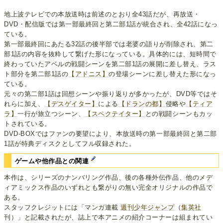
地上波テレビでの本放送時は前述のとおり全43話だが、再放送・
DVD・配信版では第一部最終回と第二部1話が統合され、全42話になっ
ている。
第一部最終回にあたる32話の後半部では老婆の語りが削除され、第二
部1話の内容を抜粋して繋げた形になっている。具体的には、短時間で
終わっていたアベルの戦闘シーンを第二部1話の展開に差し替え、ラス
ト部分を第二部1話の
【アドニス】
の登場シーンに差し替えた形になっ
ている。
元々の第二部1話は回想シーンや振り返りが多かったが、DVD等ではそ
れらに加え、
【デスゲイター】
による
【ドランの都】
侵略や
【ティア
ラ】
一行が旅立つシーン、
【スペクテイター】
との戦闘シーンもカッ
トされている。
DVD-BOXではファンの要望により、本放送時の第一部最終回と第二部
1話が特典ディスクとしてフル収録された。
ゲームや他作品との関連
本作は、シリーズのナンバリング作品、後の各種外伝作品、他のメデ
ィアミックス作品のいずれとも繋がりの無い完全オリジナルの作品で
ある。
スタッフクレジットには「マンガ連載
週刊少年ジャンプ
（
集英社
刊）」と記載されたが、誌上で本アニメの紹介コーナーは組まれてい