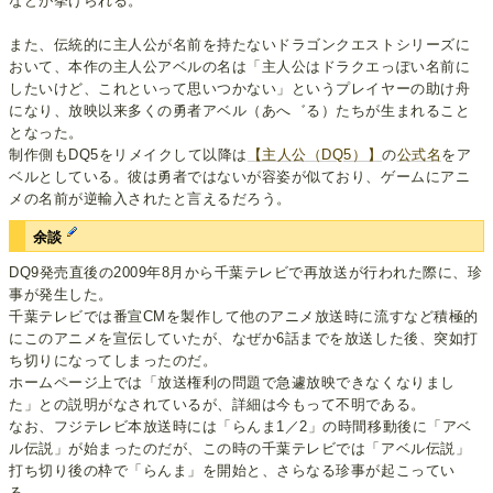
などが挙げられる。
また、伝統的に主人公が名前を持たないドラゴンクエストシリーズに
おいて、本作の主人公アベルの名は「主人公はドラクエっぽい名前に
したいけど、これといって思いつかない」というプレイヤーの助け舟
になり、放映以来多くの勇者アベル（あへ゛る）たちが生まれること
となった。
制作側もDQ5をリメイクして以降は
【主人公（DQ5）】
の
公式名
をア
ベルとしている。彼は勇者ではないが容姿が似ており、ゲームにアニ
メの名前が逆輸入されたと言えるだろう。
余談
DQ9発売直後の2009年8月から千葉テレビで再放送が行われた際に、珍
事が発生した。
千葉テレビでは番宣CMを製作して他のアニメ放送時に流すなど積極的
にこのアニメを宣伝していたが、なぜか6話までを放送した後、突如打
ち切りになってしまったのだ。
ホームページ上では「放送権利の問題で急遽放映できなくなりまし
た」との説明がなされているが、詳細は今もって不明である。
なお、フジテレビ本放送時には「らんま1／2」の時間移動後に「アベ
ル伝説」が始まったのだが、この時の千葉テレビでは「アベル伝説」
打ち切り後の枠で「らんま」を開始と、さらなる珍事が起こってい
る。