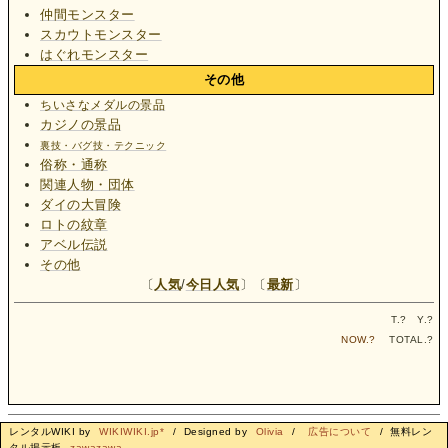
仲間モンスター
スカウトモンスター
はぐれモンスター
その他
ちいさなメダルの景品
カジノの景品
裏技・バグ技・テクニック
俗称・通称
関連人物・団体
ダイの大冒険
ロトの紋章
アベル伝説
その他
〔
人気
/
今日人気
〕〔
最新
〕
T.
?
Y.
?
NOW.
?
TOTAL.
?
レンタルWIKI by
WIKIWIKI.jp*
/ Designed by
Olivia
/
広告について
/ 無料レン
タル掲示板
zawazawa