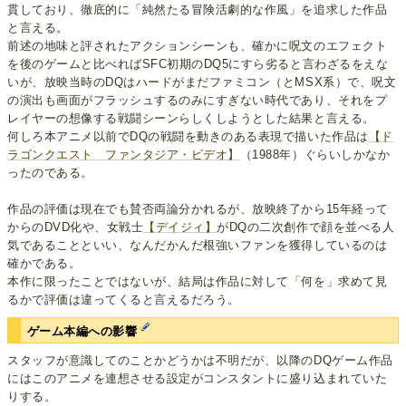
貫しており、徹底的に「純然たる冒険活劇的な作風」を追求した作品
と言える。
前述の地味と評されたアクションシーンも、確かに呪文のエフェクト
を後のゲームと比べればSFC初期のDQ5にすら劣ると言わざるをえな
いが、放映当時のDQはハードがまだファミコン（とMSX系）で、呪文
の演出も画面がフラッシュするのみにすぎない時代であり、それをプ
レイヤーの想像する戦闘シーンらしくしようとした結果と言える。
何しろ本アニメ以前でDQの戦闘を動きのある表現で描いた作品は
【ド
ラゴンクエスト ファンタジア・ビデオ】
（1988年）ぐらいしかなか
ったのである。
作品の評価は現在でも賛否両論分かれるが、放映終了から15年経って
からのDVD化や、女戦士
【デイジィ】
がDQの二次創作で顔を並べる人
気であることといい、なんだかんだ根強いファンを獲得しているのは
確かである。
本作に限ったことではないが、結局は作品に対して「何を」求めて見
るかで評価は違ってくると言えるだろう。
ゲーム本編への影響
スタッフが意識してのことかどうかは不明だが、以降のDQゲーム作品
にはこのアニメを連想させる設定がコンスタントに盛り込まれていた
りする。