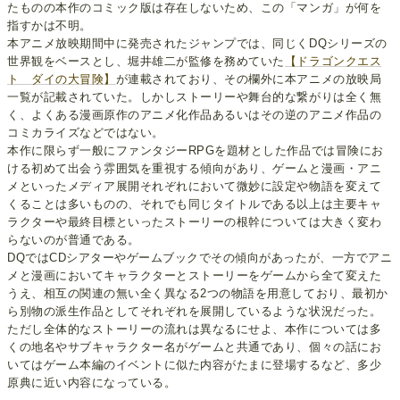
たものの本作のコミック版は存在しないため、この「マンガ」が何を
指すかは不明。
本アニメ放映期間中に発売されたジャンプでは、同じくDQシリーズの
世界観をベースとし、堀井雄二が監修を務めていた
【ドラゴンクエス
ト ダイの大冒険】
が連載されており、その欄外に本アニメの放映局
一覧が記載されていた。しかしストーリーや舞台的な繋がりは全く無
く、よくある漫画原作のアニメ化作品あるいはその逆のアニメ作品の
コミカライズなどではない。
本作に限らず一般にファンタジーRPGを題材とした作品では冒険にお
ける初めて出会う雰囲気を重視する傾向があり、ゲームと漫画・アニ
メといったメディア展開それぞれにおいて微妙に設定や物語を変えて
くることは多いものの、それでも同じタイトルである以上は主要キャ
ラクターや最終目標といったストーリーの根幹については大きく変わ
らないのが普通である。
DQではCDシアターやゲームブックでその傾向があったが、一方でアニ
メと漫画においてキャラクターとストーリーをゲームから全て変えた
うえ、相互の関連の無い全く異なる2つの物語を用意しており、最初か
ら別物の派生作品としてそれぞれを展開しているような状況だった。
ただし全体的なストーリーの流れは異なるにせよ、本作については多
くの地名やサブキャラクター名がゲームと共通であり、個々の話にお
いてはゲーム本編のイベントに似た内容がたまに登場するなど、多少
原典に近い内容になっている。