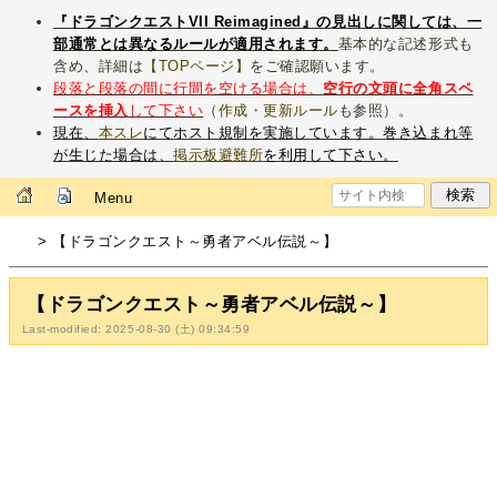
『ドラゴンクエストVII Reimagined』の見出しに関しては、一
部通常とは異なるルールが適用されます。
基本的な記述形式も
含め、詳細は
【TOPページ】
をご確認願います。
段落と段落の間に行間を空ける場合は、
空行の文頭に全角スペ
ースを挿入
して下さい
（
作成・更新ルール
も参照）。
現在、
本スレ
にてホスト規制を実施しています。巻き込まれ等
が生じた場合は、
掲示板避難所
を利用して下さい。
Menu
> 【ドラゴンクエスト～勇者アベル伝説～】
【ドラゴンクエスト～勇者アベル伝説～】
Last-modified: 2025-08-30 (土) 09:34:59