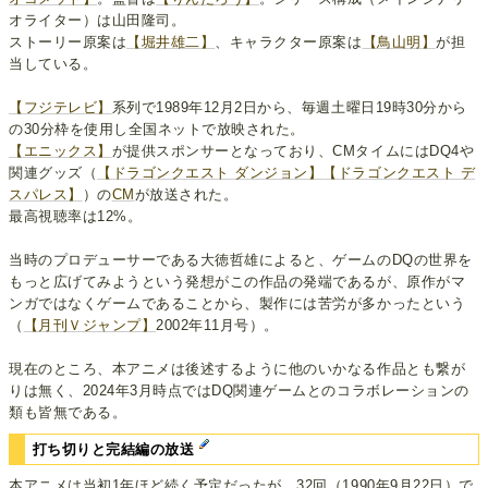
オライター）は山田隆司。
ストーリー原案は
【堀井雄二】
、キャラクター原案は
【鳥山明】
が担
当している。
【フジテレビ】
系列で1989年12月2日から、毎週土曜日19時30分から
の30分枠を使用し全国ネットで放映された。
【エニックス】
が提供スポンサーとなっており、CMタイムにはDQ4や
関連グッズ（
【ドラゴンクエスト ダンジョン】
【ドラゴンクエスト デ
スパレス】
）の
CM
が放送された。
最高視聴率は12%。
当時のプロデューサーである大徳哲雄によると、ゲームのDQの世界を
もっと広げてみようという発想がこの作品の発端であるが、原作がマ
ンガではなくゲームであることから、製作には苦労が多かったという
（
【月刊Ｖジャンプ】
2002年11月号）。
現在のところ、本アニメは後述するように他のいかなる作品とも繋が
りは無く、2024年3月時点ではDQ関連ゲームとのコラボレーションの
類も皆無である。
打ち切りと完結編の放送
本アニメは当初1年ほど続く予定だったが、32回（1990年9月22日）で