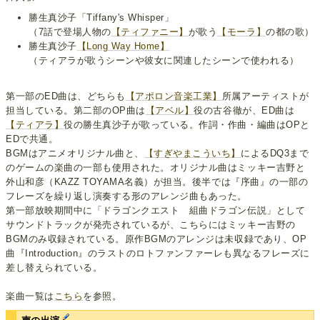
勝生真沙子「Tiffany's Whisper」
（7話で登場人物の
【ティファニー】
が歌う
【モーラ】
の都の歌）
勝生真沙子
【Long Way Home】
（ティアラが歌うシーンや彼女に関連したシーンで使われる）
第一部のED曲は、どちらも
【アポロン音楽工業】
所属アーティストが
担当している。第二部のOP曲は
【アベル】
役の古谷徹が、ED曲は
【ティアラ】
役の勝生真沙子が歌っている。作詞・作曲・編曲はOPと
EDで共通。
BGMはアニメオリジナル曲と、
【すぎやまこういち】
によるDQ3まで
のゲームの楽曲の一部も使用された。オリジナル曲はミッキー吉野と
外山和彦（KAZZ TOYAMA名義）が担当。後半では『序曲』の一部の
フレーズを繰り返し演奏する形のアレンジ曲もあった。
第一部放映期間中に「ドラゴンクエスト 組曲ドラゴン伝説」として
サウンドトラックが発売されているが、こちらにはミッキー吉野の
BGMのみ収録されている。原作BGMのアレンジは未収録であり、OP
曲『Introduction』のラストのロトファンファーレも異なるフレーズに
差し替えられている。
楽曲一覧は
こちら
を参照。