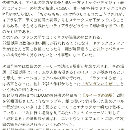
代物であり、アベルの能力が意外と低い一方ヤナックやデイジィ（表
示はディジー）の能力が桁違いに高い、唯一MPを持つヤナックはその
MPがやたら低い、「ちからもち」のはずのモコモコのこうげき力がテ
ィアラ以下、果ては前回の表示よりもステータスが下がっていること
すらある。そもそも戦わないティアラがどうやって経験値を得ている
のかも謎である。
このため、ファンの間ではよくネタや論議の的にされる。
22話以降は数値の使い回しが行われるようになり、ヤナックとティア
ラがほとんど同じ数値になったり、顔が毎回違うこと以外はパラメー
タの成長が全く見られないという事態になっていた。
次回予告では次回のストーリーで訪れる場所が地図で示され、その場
所（27話以降はアイテムや人物も混ざる）のイメージが映されるとい
う形式。ナレーションはアベルの声で行われ、「ドラクエするぜ！」
は名言となった。他にDQ4の作戦からとった
「ガンガンいくぜ！」
と
いう決め台詞もあった。
第14話放送時まではDQ3の冒険者の登録所（
【ルイーダの酒場】
2階）
を90度回転させたようなマップを、紙に描いて切り取った形のアベル
一行が歩いていき（よく見るとモコモコとヤナックが一瞬だけ乾杯し
ている）、「次に行く場所を見てみたい？」のメッセージに対して
「絶対見る」の選択肢が選ばれ、エンカウントエフェクトに続いて次
回の舞台が表示されるというものだった。