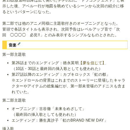
第15話放送時以降は広く開いたチチの口に「ドラゴンクエスト」と表
示した後、アベル一行が地図を眺めているシーンから次回の紹介に移
るというパターンになった。
第二部では他のアニメ同様に主題歌付きのオープニングとなった。
冒頭で各話タイトルも表示され、次回予告はレベルアップ音で「次
回 ◯◯◯◯ 必見!!」とのみ表示するシンプルなものとされた。
音楽
第一部主題歌
第26話までのエンディング：徳永英明
【夢を信じて】
（10話・30話と最終回の挿入歌としても使われた）
第27話以降のエンディング：カブキロックス「虹の都」
※エンドロールの背景はこれまでのストーリーに登場したキャラ
クターやアイテムの総集編だが、第一部未登場のアドニスも含ま
れていた。
第二部主題歌
オープニング：古谷徹「未来をめざして」
（最終回の挿入歌としても使われた）
エンディング：勝生真沙子「虹のBRAND NEW DAY」
挿入歌