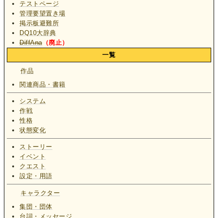
テストページ
管理要望置き場
掲示板避難所
DQ10大辞典
DiffAna
（廃止）
一覧
作品
関連商品・書籍
システム
作戦
性格
状態変化
ストーリー
イベント
クエスト
設定・用語
キャラクター
集団・団体
台詞・メッセージ