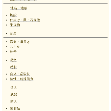
地名・地形
施設
仕掛け・罠・石像他
乗り物
音楽
職業・肩書き
スキル
称号
呪文
特技
合体・必殺技
特性・特殊能力
道具
武器
防具
装飾品