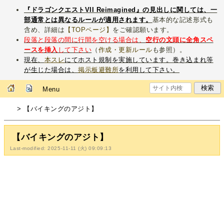
『ドラゴンクエストVII Reimagined』の見出しに関しては、一
部通常とは異なるルールが適用されます。
基本的な記述形式も
含め、詳細は
【TOPページ】
をご確認願います。
段落と段落の間に行間を空ける場合は、
空行の文頭に全角スペ
ースを挿入
して下さい
（
作成・更新ルール
も参照）。
現在、
本スレ
にてホスト規制を実施しています。巻き込まれ等
が生じた場合は、
掲示板避難所
を利用して下さい。
Menu
> 【バイキングのアジト】
【バイキングのアジト】
Last-modified: 2025-11-11 (火) 09:09:13