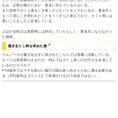
なお、記憶が微かにあり、黄金に怯えている人もいる。
また回想でカミュ達をこき使っていたバイキングもいるが、黄金兵と
なって逆にこき使われたことをうっすらと覚えており、カミュ達には
悪いことをしたと反省している。
上記の女戦士は異変時には外出していたらしく、黄金兵にならなかっ
た模様。
過ぎ去りし時を求めた後
ウルノーガが魔王化せずに倒されたこちらでは普通に活動している。
セリフは異変前のままだが、内心ではカミュ達への仕打ちを反省して
いるのだろうか？
PS4版等ではマヤを助けに風穴の隠れ家へ向かうために通る必要があ
る（3DS版等は
【ケトス】
で直接行けるので必須ではない）。