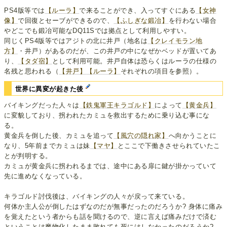
PS4版等では
【ルーラ】
で来ることができ、入ってすぐにある
【女神
像】
で回復とセーブができるので、
【ふしぎな鍛冶】
を行わない場合
やどこでも鍛冶可能なDQ11Sでは拠点として利用しやすい。
同じくPS4版等ではアジトの北に井戸（地名は
【クレイモラン地
方】
・井戸）があるのだが、この井戸の中になぜかベッドが置いてあ
り、
【タダ宿】
として利用可能。井戸自体は恐らくはルーラの仕様の
名残と思われる（
【井戸】
【ルーラ】
それぞれの項目を参照）。
世界に異変が起きた後
バイキングだった人々は
【鉄鬼軍王キラゴルド】
によって
【黄金兵】
に変貌しており、拐われたカミュを救出するために乗り込む事にな
る。
黄金兵を倒した後、カミュを追って
【風穴の隠れ家】
へ向かうことに
なり、5年前までカミュは妹
【マヤ】
とここで下働きさせられていたこ
とが判明する。
カミュが黄金兵に拐われるまでは、途中にある扉に鍵が掛かっていて
先に進めなくなっている。
キラゴルド討伐後は、バイキングの人々が戻って来ている。
何体か主人公が倒したはずなのだが無事だったのだろうか? 身体に痛み
を覚えたという者からも話を聞けるので、逆に言えば痛みだけで済む
ということは魔物化したまま敗れても死にはしなかったのだろうか?