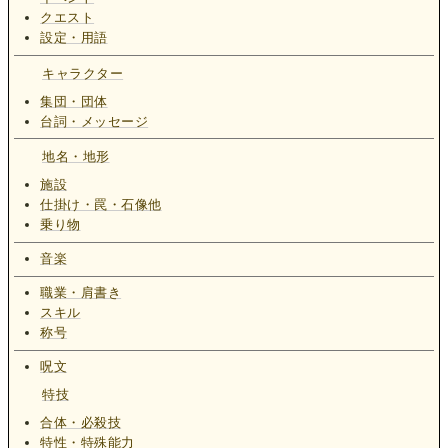
クエスト
設定・用語
キャラクター
集団・団体
台詞・メッセージ
地名・地形
施設
仕掛け・罠・石像他
乗り物
音楽
職業・肩書き
スキル
称号
呪文
特技
合体・必殺技
特性・特殊能力