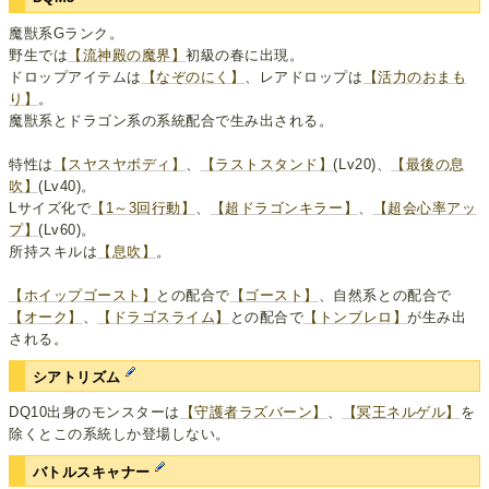
魔獣系Gランク。
野生では
【流神殿の魔界】
初級の春に出現。
ドロップアイテムは
【なぞのにく】
、レアドロップは
【活力のおまも
り】
。
魔獣系とドラゴン系の系統配合で生み出される。
特性は
【スヤスヤボディ】
、
【ラストスタンド】
(Lv20)、
【最後の息
吹】
(Lv40)。
Lサイズ化で
【1～3回行動】
、
【超ドラゴンキラー】
、
【超会心率アッ
プ】
(Lv60)。
所持スキルは
【息吹】
。
【ホイップゴースト】
との配合で
【ゴースト】
、自然系との配合で
【オーク】
、
【ドラゴスライム】
との配合で
【トンブレロ】
が生み出
される。
シアトリズム
DQ10出身のモンスターは
【守護者ラズバーン】
、
【冥王ネルゲル】
を
除くとこの系統しか登場しない。
バトルスキャナー