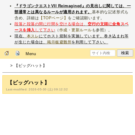
『ドラゴンクエストVII Reimagined』の見出しに関しては、一
部通常とは異なるルールが適用されます。
基本的な記述形式も
含め、詳細は
【TOPページ】
をご確認願います。
段落と段落の間に行間を空ける場合は、
空行の文頭に全角スペ
ースを挿入
して下さい
（
作成・更新ルール
も参照）。
現在、
本スレ
にてホスト規制を実施しています。巻き込まれ等
が生じた場合は、
掲示板避難所
を利用して下さい。
Menu
> 【ビッグハット】
【ビッグハット】
Last-modified: 2026-05-30 (土) 09:12:32