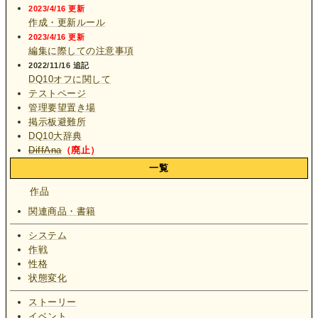
2023/4/16 更新
作成・更新ルール
2023/4/16 更新
編集に際しての注意事項
2022/11/16 追記
DQ10オフに関して
テストページ
管理要望置き場
掲示板避難所
DQ10大辞典
DiffAna
（廃止）
一覧
作品
関連商品・書籍
システム
作戦
性格
状態変化
ストーリー
イベント