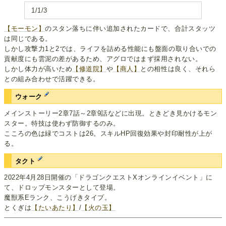
1/1/3
【モーモン】
のスタン落ちに伴い追加されたカードで、合計スタッツ
は同じである。
しかし攻撃力1と2では、ライフを詰める性能にも盤面の取り合いでの
貢献度にも雲泥の差があるため、アグロではまず採用されない。
しかし体力が高いため
【修道院】
や
【商人】
との相性は良く、それら
との組み合わせで活躍できる。
ウォーク
メインストーリー2章7話～2章9話などに出現。ときどき見かけるモン
スター。特技は使わず防御するのみ。
こころの色は緑でコストは26。スキルHP回復効果や封印耐性が上が
る。
タクト
2022年4月28日開催の「ドラゴンクエストXオンラインイベント」に
て、ドロップモンスターとして登場。
魔獣系Eランク、こうげきタイプ。
とくぎは
【たいあたり】
/
【火の玉】