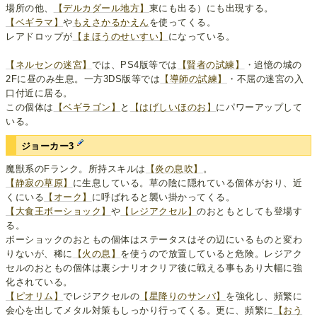
場所の他、
【デルカダール地方】
東にも出る）にも出現する。
【ベギラマ】
や
もえさかるかえん
を使ってくる。
レアドロップが
【まほうのせいすい】
になっている。
【ネルセンの迷宮】
では、PS4版等では
【賢者の試練】
・追憶の城の
2Fに昼のみ生息。一方3DS版等では
【導師の試練】
・不屈の迷宮の入
口付近に居る。
この個体は
【ベギラゴン】
と
【はげしいほのお】
にパワーアップして
いる。
ジョーカー3
魔獣系のFランク。所持スキルは
【炎の息吹】
。
【静寂の草原】
に生息している。草の陰に隠れている個体がおり、近
くにいる
【オーク】
に呼ばれると襲い掛かってくる。
【大食王ボーショック】
や
【レジアクセル】
のおともとしても登場す
る。
ボーショックのおともの個体はステータスはその辺にいるものと変わ
りないが、稀に
【火の息】
を使うので放置していると危険。レジアク
セルのおともの個体は裏シナリオクリア後に戦える事もあり大幅に強
化されている。
【ピオリム】
でレジアクセルの
【星降りのサンバ】
を強化し、頻繁に
会心を出してメタル対策もしっかり行ってくる。更に、頻繁に
【おう