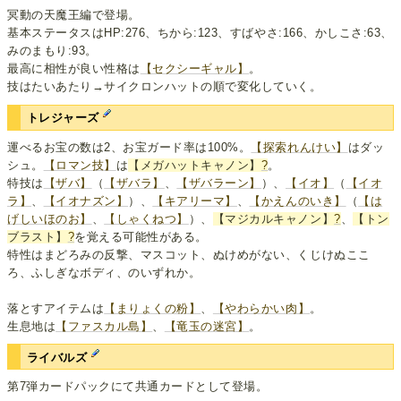
冥動の天魔王編で登場。
基本ステータスはHP:276、ちから:123、すばやさ:166、かしこさ:63、
みのまもり:93。
最高に相性が良い性格は
【セクシーギャル】
。
技はたいあたり→サイクロンハットの順で変化していく。
トレジャーズ
運べるお宝の数は2、お宝ガード率は100%。
【探索れんけい】
はダッ
シュ。
【ロマン技】
は
【メガハットキャノン】
?
。
特技は
【ザバ】
（
【ザバラ】
、
【ザバラーン】
）、
【イオ】
（
【イオ
ラ】
、
【イオナズン】
）、
【キアリーマ】
、
【かえんのいき】
（
【は
げしいほのお】
、
【しゃくねつ】
）、
【マジカルキャノン】
?
、
【トン
ブラスト】
?
を覚える可能性がある。
特性はまどろみの反撃、マスコット、ぬけめがない、くじけぬここ
ろ、ふしぎなボディ、のいずれか。
落とすアイテムは
【まりょくの粉】
、
【やわらかい肉】
。
生息地は
【ファスカル島】
、
【竜玉の迷宮】
。
ライバルズ
第7弾カードパックにて共通カードとして登場。