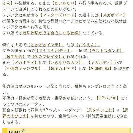
えん】
を発動する。たまに
【たいあたり】
を行う事もあるが、反動ダ
メージで自滅してくれるためありがたい。
レジアクセルが出る
【マスターズロード】
の道中には
【メガボディ】
の個体が出現する。特性や行動パターンはピオリムを使わない以外は
レジアクセルのお供と同じ。
プロ版では
通常攻撃が必ず会心になる仕様
になっている。
特性は固定で
【ときどきインテ】
、他は
【おうえん】
。
プラス値が＋25で
【スヤスヤボディ】
、＋50で
【ラストスタンド】
、
【超生配合】
で
【休みブレイク】
が解禁される。
また
【メガボディ】
化で
【いきなりスカラ】
、
【ギガボディ】
化で
【守備力ギャンブル】
、
【超ギガボディ】
化で
【AI3回行動】
を習得す
る。
能力値はマジカルハットと全く同じで、耐性もトンブレロと同じく高
い。
守備力・賢さが高く攻撃力・素早さが低いという、
【HPバブル】
にう
ってつけのステータス。
配合を頑張れば四枠でHPバブル・マダンテ・
【息をすいこむ】
＋
【悪
夢のよびごえ】
を持たせつつ、全属性+ハック+状態異常無効にできた
りもする。
DQM3