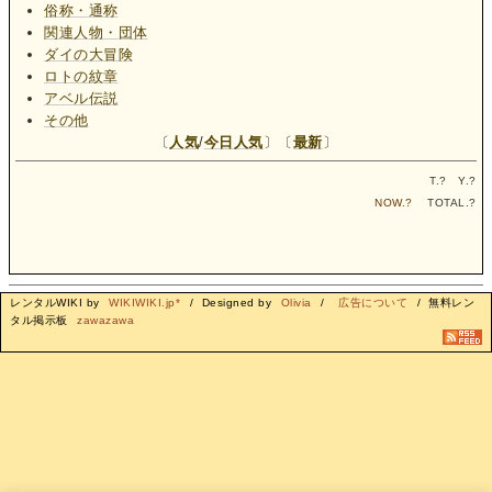
俗称・通称
関連人物・団体
ダイの大冒険
ロトの紋章
アベル伝説
その他
〔
人気
/
今日人気
〕〔
最新
〕
T.
?
Y.
?
NOW.
?
TOTAL.
?
レンタルWIKI by
WIKIWIKI.jp*
/ Designed by
Olivia
/
広告について
/ 無料レン
タル掲示板
zawazawa