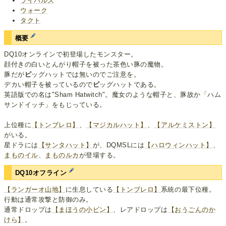
ライバルズ
ウォーク
タクト
概要
DQ10オンラインで初登場したモンスター。
顔付きの白いとんがり帽子を被った茶色い豚の魔物。
豚だが
ピ
ッグハットでは無いのでご注意を。
デカい帽子を被っているので
ビ
ッグハットである。
英語版での名は"Sham Hatwitch"。魔女のような帽子と、豚故か「ハム
サンドイッチ」をもじっている。
上位種に
【トンブレロ】
、
【マジカルハット】
、
【アルケミストン】
がいる。
星ドラには
【サンタハット】
が、DQMSLには
【ハロウィンハット】
、
まものイル
、
まものルカ
が登場する。
DQ10オフライン
【ランガーオ山地】
に生息している
【トンブレロ】
系統の最下位種。
行動は通常攻撃と防御のみ。
通常ドロップは
【まほうの小ビン】
、レアドロップは
【おうごんのか
けら】
。