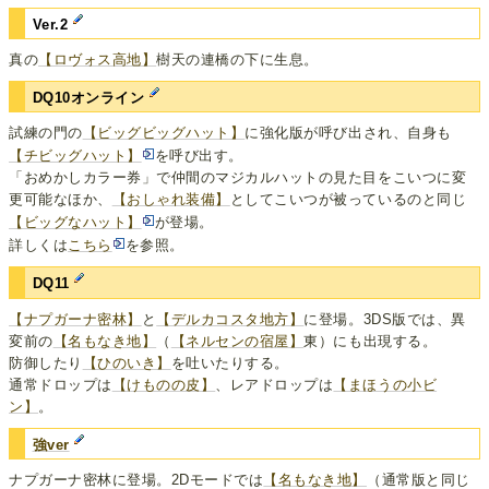
Ver.2
真の
【ロヴォス高地】
樹天の連橋の下に生息。
DQ10オンライン
試練の門の
【ビッグビッグハット】
に強化版が呼び出され、自身も
【チビッグハット】
を呼び出す。
「おめかしカラー券」で仲間のマジカルハットの見た目をこいつに変
更可能なほか、
【おしゃれ装備】
としてこいつが被っているのと同じ
【ビッグなハット】
が登場。
詳しくは
こちら
を参照。
DQ11
【ナプガーナ密林】
と
【デルカコスタ地方】
に登場。3DS版では、異
変前の
【名もなき地】
（
【ネルセンの宿屋】
東）にも出現する。
防御したり
【ひのいき】
を吐いたりする。
通常ドロップは
【けものの皮】
、レアドロップは
【まほうの小ビ
ン】
。
強ver
ナプガーナ密林に登場。2Dモードでは
【名もなき地】
（通常版と同じ