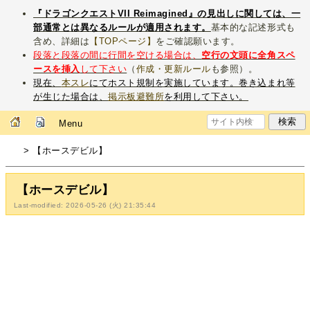
『ドラゴンクエストVII Reimagined』の見出しに関しては、一
部通常とは異なるルールが適用されます。
基本的な記述形式も
含め、詳細は
【TOPページ】
をご確認願います。
段落と段落の間に行間を空ける場合は、
空行の文頭に全角スペ
ースを挿入
して下さい
（
作成・更新ルール
も参照）。
現在、
本スレ
にてホスト規制を実施しています。巻き込まれ等
が生じた場合は、
掲示板避難所
を利用して下さい。
Menu
> 【ホースデビル】
【ホースデビル】
Last-modified: 2026-05-26 (火) 21:35:44