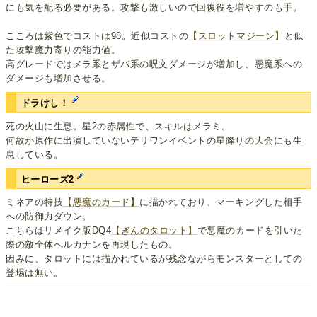
にも気を配る必要がある。攻撃も激しいので回復役を増やすのも手。
こころは紫色でコストは98。近似コストの
【スロットマジーン】
と似
た攻撃魔力寄りの能力値。
高グレードではメラ系とザバ系の呪文ダメージが増加し、悪魔系への
ダメージも増加させる。
ドラけし！
死の火山に生息。星2の赤属性で、スキルはメラミ。
何故か原作に出演していないテリワンイベントの星降りの大会にも生
息している。
ヒーローズ2
ミネアの特技
【悪魔のカード】
に描かれており、マーキングした相手
への防御力ダウン。
こちらはリメイク版DQ4
【ぎんのタロット】
で悪魔のカードを引いた
際の敵全体へルカナンを再現したもの。
因みに、タロットには描かれているが残念ながらモンスターとしての
登場は無い。