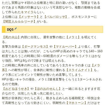
ただし実際はヤギ顔の上位種達と特に顔の違いがなく、顎髭まである
のであまり馬面の印象はないという可哀想なやつ。複数の動物を合成
して作られた
キマイラ
らしい。
上位種には
【メッサーラ】
と
【バルバロッサ】
、ボスモンスターに
【闇芸人ルルルリーチ】
がいる。
DQ5
【死の火山】
内部に出現し、通常攻撃の他に
【メラミ】
を唱えてく
る。
攻撃力自体は
【ダークマンモス】
や
【マドルーパー】
より低く、打撃
は大したことは無いのだが、こちらのHPが高めのキャラでも140～160
程度であろうこの時期に50～60程度のダメージを喰らうメラミはかな
り強烈。MPは8なので2発までは唱えられる。
この時期に馬車の外に出しているであろう主力キャラの多くは
【メラ
系】
への耐性が弱く、全体的に耐性に優れる
【スライムナイト】
も、
メラ系にピンポイントで耐性が無いため直撃してしまう。
HPが低いキャラの場合、メラミ2連発直撃をくらうと1ターンキルされ
るので危険。
【おどるほうせき】
や
【ほのおのせんし】
と一緒に出るとますます厄
介なので、出現したら真っ先に処分したい。
耐性が全体的にやたらと高く、動きを止められる補助呪文・特技は全
て高耐性となっており効きにくい。弱耐性の
【マホトーン】
だけはそ