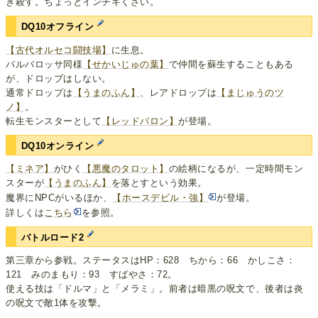
き殺す。ちょっとインチキくさい。
DQ10オフライン
【古代オルセコ闘技場】
に生息。
バルバロッサ同様
【せかいじゅの葉】
で仲間を蘇生することもある
が、ドロップはしない。
通常ドロップは
【うまのふん】
、レアドロップは
【まじゅうのツ
ノ】
。
転生モンスターとして
【レッドバロン】
が登場。
DQ10オンライン
【ミネア】
がひく
【悪魔のタロット】
の絵柄になるが、一定時間モン
スターが
【うまのふん】
を落とすという効果。
魔界にNPCがいるほか、
【ホースデビル・強】
が登場。
詳しくは
こちら
を参照。
バトルロード2
第三章から参戦。ステータスはHP：628 ちから：66 かしこさ：
121 みのまもり：93 すばやさ：72。
使える技は「ドルマ」と「メラミ」。前者は暗黒の呪文で、後者は炎
の呪文で敵1体を攻撃。