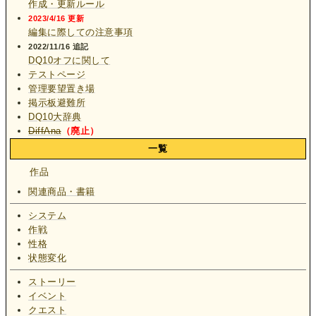
作成・更新ルール
2023/4/16 更新
編集に際しての注意事項
2022/11/16 追記
DQ10オフに関して
テストページ
管理要望置き場
掲示板避難所
DQ10大辞典
DiffAna
（廃止）
一覧
作品
関連商品・書籍
システム
作戦
性格
状態変化
ストーリー
イベント
クエスト