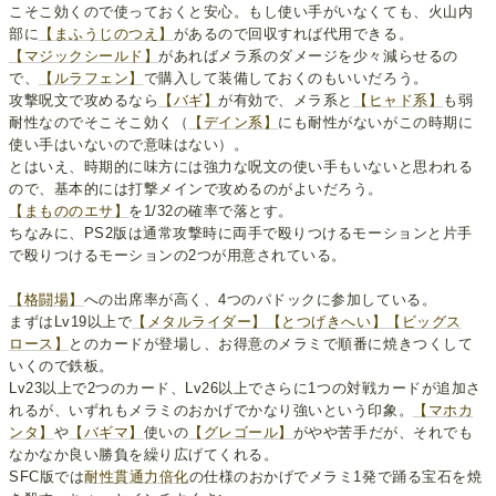
こそこ効くので使っておくと安心。もし使い手がいなくても、火山内
部に
【まふうじのつえ】
があるので回収すれば代用できる。
【マジックシールド】
があればメラ系のダメージを少々減らせるの
で、
【ルラフェン】
で購入して装備しておくのもいいだろう。
攻撃呪文で攻めるなら
【バギ】
が有効で、メラ系と
【ヒャド系】
も弱
耐性なのでそこそこ効く（
【デイン系】
にも耐性がないがこの時期に
使い手はいないので意味はない）。
とはいえ、時期的に味方には強力な呪文の使い手もいないと思われる
ので、基本的には打撃メインで攻めるのがよいだろう。
【まもののエサ】
を1/32の確率で落とす。
ちなみに、PS2版は通常攻撃時に両手で殴りつけるモーションと片手
で殴りつけるモーションの2つが用意されている。
【格闘場】
への出席率が高く、4つのパドックに参加している。
まずはLv19以上で
【メタルライダー】
【とつげきへい】
【ビッグス
ロース】
とのカードが登場し、お得意のメラミで順番に焼きつくして
いくので鉄板。
Lv23以上で2つのカード、Lv26以上でさらに1つの対戦カードが追加さ
れるが、いずれもメラミのおかげでかなり強いという印象。
【マホカ
ンタ】
や
【バギマ】
使いの
【グレゴール】
がやや苦手だが、それでも
なかなか良い勝負を繰り広げてくれる。
SFC版では
耐性貫通力倍化
の仕様のおかげでメラミ1発で踊る宝石を焼