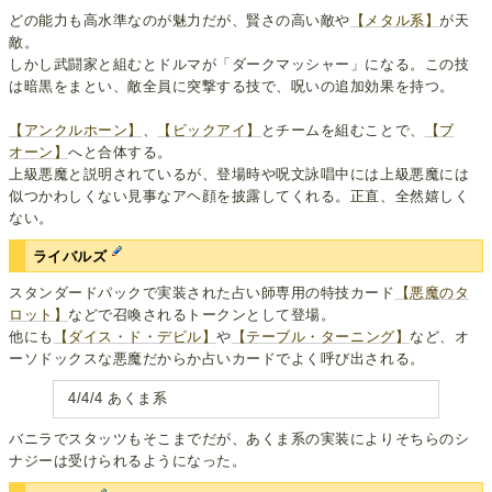
どの能力も高水準なのが魅力だが、賢さの高い敵や
【メタル系】
が天
敵。
しかし武闘家と組むとドルマが「ダークマッシャー」になる。この技
は暗黒をまとい、敵全員に突撃する技で、呪いの追加効果を持つ。
【アンクルホーン】
、
【ビックアイ】
とチームを組むことで、
【ブ
オーン】
へと合体する。
上級悪魔と説明されているが、登場時や呪文詠唱中には上級悪魔には
似つかわしくない見事なアヘ顔を披露してくれる。正直、全然嬉しく
ない。
ライバルズ
スタンダードパックで実装された占い師専用の特技カード
【悪魔のタ
ロット】
などで召喚されるトークンとして登場。
他にも
【ダイス・ド・デビル】
や
【テーブル・ターニング】
など、オ
ーソドックスな悪魔だからか占いカードでよく呼び出される。
4/4/4 あくま系
バニラでスタッツもそこまでだが、あくま系の実装によりそちらのシ
ナジーは受けられるようになった。