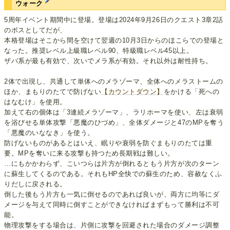
ウォーク
5周年イベント期間中に登場。登場は2024年9月26日のクエスト3章2話
のボスとしてだが、
本格登場はそこから間を空けて翌週の10月3日からのほこらでの登場と
なった。推奨レベル上級職レベル90、特級職レベル45以上。
ザバ系が最も有効で、次いでメラ系が有効。それ以外は耐性持ち。
2体で出現し、共通して単体へのメラゾーマ、全体へのメラストームの
ほか、まもりのたてで防げない
【カウントダウン】
をかける「死への
はなむけ」を使用。
加えて右の個体は「3連続メラゾーマ」、ラリホーマを使い、左は衰弱
を浴びせる単体攻撃「悪魔のひづめ」、全体ダメージと47のMPを奪う
「悪魔のいななき」を使う。
防げないものがあるとはいえ、眠りや衰弱を防ぐまもりのたては重
要。MPを奪いに来る攻撃も持つため長期戦は難しい。
…にもかかわらず、こいつらは片方が倒れるともう片方が次のターン
に蘇生してくるのである。それもHP全快での蘇生のため、容赦なくふ
りだしに戻される。
倒した後もう片方も一気に倒せるのであれば良いが、両方に均等にダ
メージを与えて同時に倒すことができなければまずもって勝利は不可
能。
物理攻撃をする場合は、片側に攻撃を回避された場合のダメージ調整