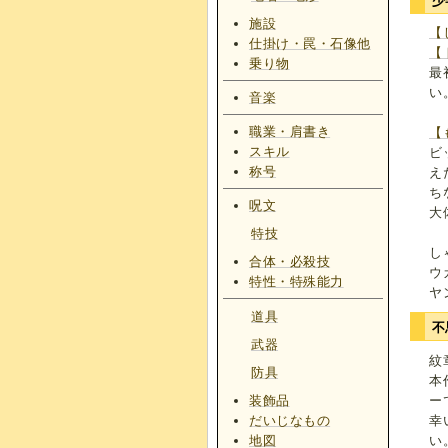
少
施設
【
仕掛け・罠・石像他
【
乗り物
最
い
音楽
職業・肩書き
【
スキル
ビ
称号
え
ち
呪文
大
特技
し
合体・必殺技
ウ
特性・特殊能力
ヤ
道具
不
武器
紋
防具
本
ー
装飾品
幸
だいじなもの
い
地図