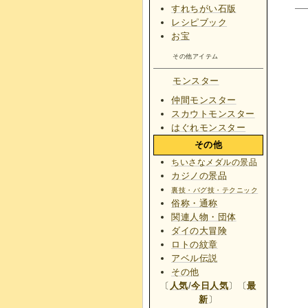
すれちがい石版
レシピブック
お宝
その他アイテム
モンスター
仲間モンスター
スカウトモンスター
はぐれモンスター
その他
ちいさなメダルの景品
カジノの景品
裏技・バグ技・テクニック
俗称・通称
関連人物・団体
ダイの大冒険
ロトの紋章
アベル伝説
その他
〔
人気
/
今日人気
〕〔
最
新
〕