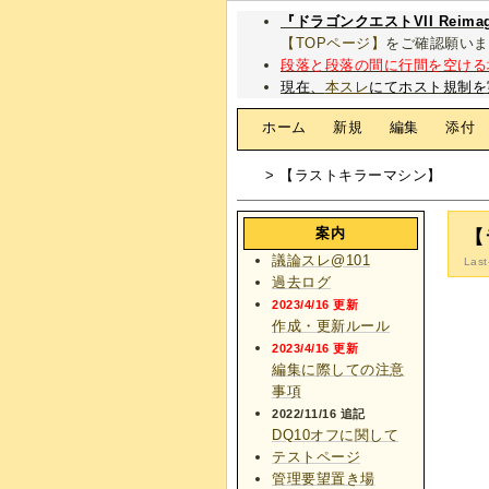
『ドラゴンクエストVII Rei
【TOPページ】
をご確認願いま
段落と段落の間に行間を空ける
現在、
本スレ
にてホスト規制を
[
ホーム
|
新規
|
編集
|
添付
> 【ラストキラーマシン】
案内
【
議論スレ@101
Last
過去ログ
2023/4/16 更新
作成・更新ルール
2023/4/16 更新
編集に際しての注意
事項
2022/11/16 追記
DQ10オフに関して
テストページ
管理要望置き場