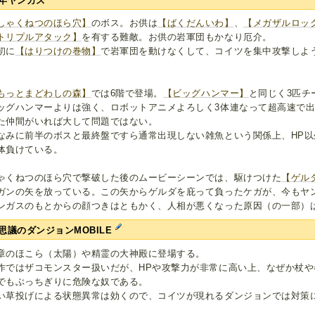
年ヤンガス
しゃくねつのほら穴】
のボス。お供は
【ばくだんいわ】
、
【メガザルロッ
トリプルアタック】
を有する難敵。お供の岩軍団もかなり厄介。
初に
【はりつけの巻物】
で岩軍団を動けなくして、コイツを集中攻撃しよ
。
もっとまどわしの森】
では6階で登場。
【ビッグハンマー】
と同じく3匹チ
ッグハンマーよりは強く、ロボットアニメよろしく3体連なって超高速で
た仲間がいれば大して問題ではない。
なみに前半のボスと最終盤ですら通常出現しない雑魚という関係上、HP
体負けている。
ゃくねつのほら穴で撃破した後のムービーシーンでは、駆けつけた
【ゲル
ガンの矢を放っている。この矢からゲルダを庇って負ったケガが、今もヤ
ンガスのもとからの顔つきはともかく、人相が悪くなった原因（の一部）
思議のダンジョンMOBILE
章のほこら（太陽）や精霊の大神殿に登場する。
作ではザコモンスター扱いだが、HPや攻撃力が非常に高い上、なぜか杖
でもぶっちぎりに危険な奴である。
い草投げによる状態異常は効くので、コイツが現れるダンジョンでは対策
。