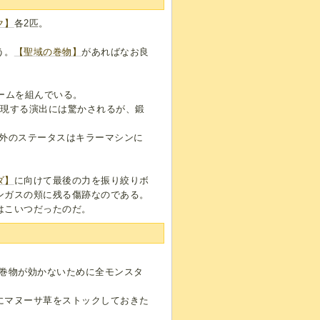
ク】
各2匹。
う。
【聖域の巻物】
があればなお良
ームを組んでいる。
出現する演出には驚かされるが、鍛
以外のステータスはキラーマシンに
ダ】
に向けて最後の力を振り絞りボ
ンガスの頬に残る傷跡なのである。
はこいつだったのだ。
や巻物が効かないために全モンスタ
にマヌーサ草をストックしておきた