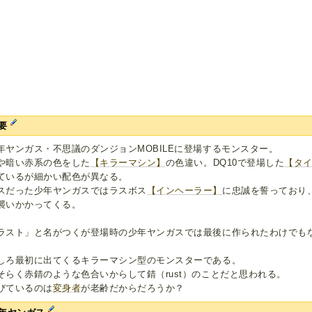
要
年ヤンガス・不思議のダンジョンMOBILEに登場するモンスター。
や暗い赤系の色をした
【キラーマシン】
の色違い。DQ10で登場した
【タ
ているが細かい配色が異なる。
スだった少年ヤンガスではラスボス
【インヘーラー】
に忠誠を誓っており
襲いかかってくる。
ラスト」と名がつくが登場時の少年ヤンガスでは最後に作られたわけでも
。
しろ最初に出てくるキラーマシン型のモンスターである。
そらく赤錆のような色合いからして錆（rust）のことだと思われる。
びているのは
変身者
が老齢だからだろうか？