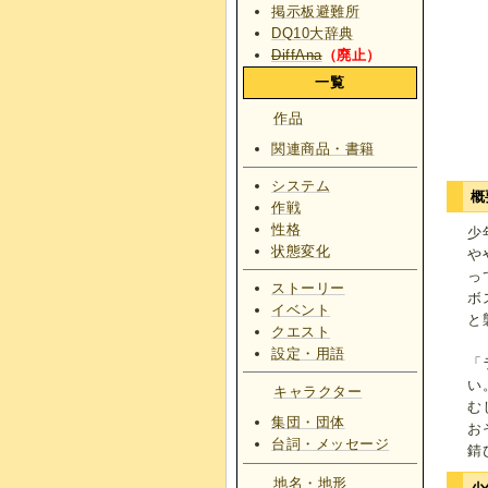
掲示板避難所
DQ10大辞典
DiffAna
（廃止）
一覧
作品
関連商品・書籍
システム
概
作戦
性格
少
状態変化
や
っ
ストーリー
ボ
イベント
と
クエスト
設定・用語
「
い
キャラクター
む
集団・団体
お
台詞・メッセージ
錆
地名・地形