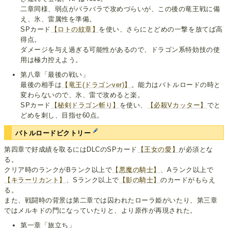
二章同様、弱点がバラバラで攻めづらいが、この後の竜王戦に備
え、氷、雷属性を準備。
SPカード
【ロトの紋章】
を使い、さらにとどめの一撃を放てば高
得点。
ダメージを与え過ぎる可能性があるので、ドラゴン系特効技の使
用は極力控えよう。
第八章「最後の戦い」
最後の相手は
【竜王(ドラゴンver)】
。能力はバトルロードの時と
変わらないので、氷、雷で攻めると楽。
SPカード
【秘剣ドラゴン斬り】
を使い、
【必殺Vカッター】
でと
どめを刺し、目指せ60点。
バトルロードビクトリー
第四章で好成績を取るにはDLCのSPカード
【王女の愛】
が必須とな
る。
クリア時のランクがBランク以上で
【悪魔の騎士】
、Aランク以上で
【キラーリカント】
、Sランク以上で
【影の騎士】
のカードがもらえ
る。
また、戦闘時の背景は第二章では囚われたローラ姫がいたり、第三章
ではメルキドの門になっていたりと、より原作が再現された。
第一章「旅立ち」