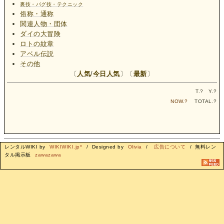
裏技・バグ技・テクニック
俗称・通称
関連人物・団体
ダイの大冒険
ロトの紋章
アベル伝説
その他
〔
人気
/
今日人気
〕〔
最新
〕
T.
?
Y.
?
NOW.
?
TOTAL.
?
レンタルWIKI by
WIKIWIKI.jp*
/ Designed by
Olivia
/
広告について
/ 無料レン
タル掲示板
zawazawa