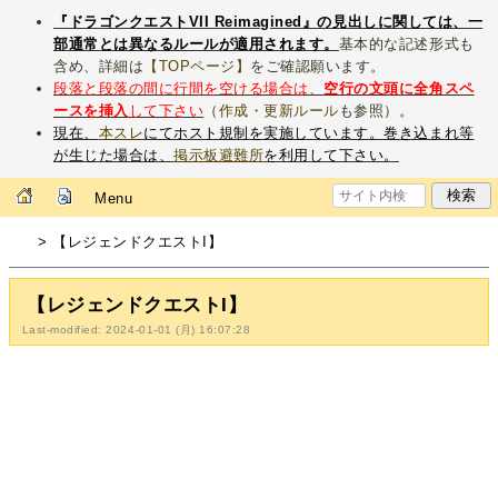
『ドラゴンクエストVII Reimagined』の見出しに関しては、一
部通常とは異なるルールが適用されます。
基本的な記述形式も
含め、詳細は
【TOPページ】
をご確認願います。
段落と段落の間に行間を空ける場合は、
空行の文頭に全角スペ
ースを挿入
して下さい
（
作成・更新ルール
も参照）。
現在、
本スレ
にてホスト規制を実施しています。巻き込まれ等
が生じた場合は、
掲示板避難所
を利用して下さい。
Menu
> 【レジェンドクエストI】
【レジェンドクエストI】
Last-modified: 2024-01-01 (月) 16:07:28