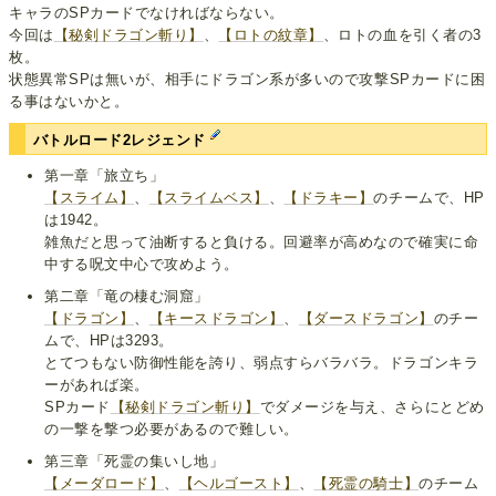
キャラのSPカードでなければならない。
今回は
【秘剣ドラゴン斬り】
、
【ロトの紋章】
、ロトの血を引く者の3
枚。
状態異常SPは無いが、相手にドラゴン系が多いので攻撃SPカードに困
る事はないかと。
バトルロード2レジェンド
第一章「旅立ち」
【スライム】
、
【スライムベス】
、
【ドラキー】
のチームで、HP
は1942。
雑魚だと思って油断すると負ける。回避率が高めなので確実に命
中する呪文中心で攻めよう。
第二章「竜の棲む洞窟」
【ドラゴン】
、
【キースドラゴン】
、
【ダースドラゴン】
のチー
ムで、HPは3293。
とてつもない防御性能を誇り、弱点すらバラバラ。ドラゴンキラ
ーがあれば楽。
SPカード
【秘剣ドラゴン斬り】
でダメージを与え、さらにとどめ
の一撃を撃つ必要があるので難しい。
第三章「死霊の集いし地」
【メーダロード】
、
【ヘルゴースト】
、
【死霊の騎士】
のチーム