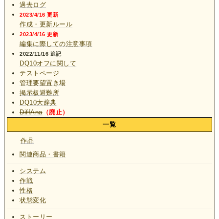
過去ログ
2023/4/16 更新
作成・更新ルール
2023/4/16 更新
編集に際しての注意事項
2022/11/16 追記
DQ10オフに関して
テストページ
管理要望置き場
掲示板避難所
DQ10大辞典
DiffAna
（廃止）
一覧
作品
関連商品・書籍
システム
作戦
性格
状態変化
ストーリー