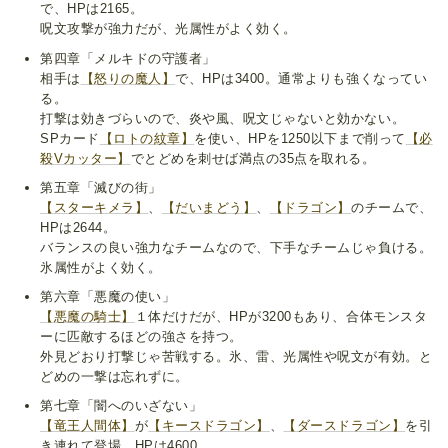
で、HPは2165。
呪文攻撃が強力だが、光属性がよく効く。
第四章「メルキドの守護者」
相手は
【怒りの魔人】
で、HPは3400。通常よりも強くなってい
る。
打撃は効きづらいので、炎や風、呪文じゃないと効かない。
SPカード
【ロトの紋章】
を使い、HPを1250以下まで削って
【必
殺Vカッター】
でとどめを刺せば満点の35点を取れる。
第五章「滅びの街」
【スターキメラ】
、
【だいまどう】
、
【ドラゴン】
のチームで、
HPは2644。
バランスの良い強力なチームなので、下手なチームじゃ負ける。
氷属性がよく効く。
第六章「悪魔の使い」
【悪魔の騎士】
１体だけだが、HPが3200もあり、合体モンスタ
ーに匹敵するほどの強さを持つ。
外見どおり打撃じゃ苦戦する。氷、雷、光属性や呪文が有効。と
どめの一撃は忘れずに。
第七章「闇へのいざない」
【竜王人間体】
が
【キースドラゴン】
、
【ダースドラゴン】
を引
き連れて登場。HPは4600。