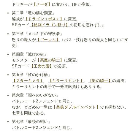
ドラキーが
【メーダ】
に変わり、HPが増加。
第二章「竜の棲む洞窟」
編成が
【ドラゴン（ボス）】
に変更。
SPカード
【秘剣ドラゴン斬り】
の使用を忘れずに。
第三章「メルキドの守護者」
怒りの魔人が
【ゴーレム】
（ボス・技は怒りの魔人と同じ）に変
更。
第四章「滅びの街」
モンスターが
【悪魔の騎士】
に変更。
SPカード
【王女の愛】
が必須。
第五章「虹のかけ橋」
【スターキメラ】
、
【キラーリカント】
、
【影の騎士】
の編成。
キラーリカントの毒手で一発逆転負けもありうる。
第六章「闇へのいざない」
バトルロード2レジェンドと同じ。
なお、とどめの一撃は
【奥義ダブルインパクト】
でも構わない。
七章も同様である。
第七章「最後の戦い」
バトルロード2レジェンドと同じ。