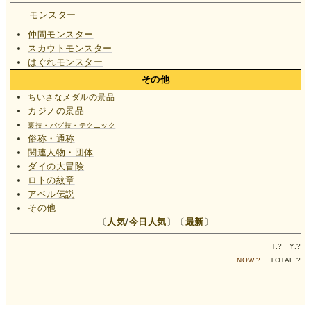
モンスター
仲間モンスター
スカウトモンスター
はぐれモンスター
その他
ちいさなメダルの景品
カジノの景品
裏技・バグ技・テクニック
俗称・通称
関連人物・団体
ダイの大冒険
ロトの紋章
アベル伝説
その他
〔
人気
/
今日人気
〕〔
最新
〕
T.
?
Y.
?
NOW.
?
TOTAL.
?