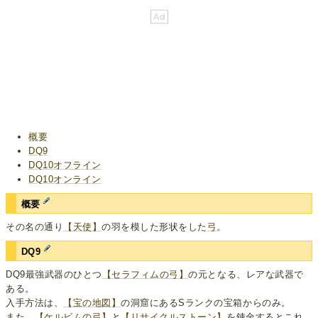
概要
DQ9
DQ10オフライン
DQ10オンライン
概要
その名の通り
【天使】
の羽を模した形状をした
弓
。
DQ9
DQ9最強武器のひとつ
【セラフィムの弓】
の元となる、レアな武器で
ある。
入手方法は、
【宝の地図】
の洞窟にあるSランクの宝箱からのみ。
また、
【ケルビムの弓】
と
【リサイクルストーン】
を錬金するとこれ