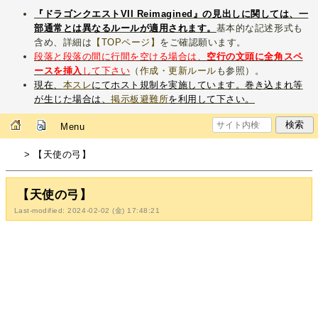
『ドラゴンクエストVII Reimagined』の見出しに関しては、一
部通常とは異なるルールが適用されます。
基本的な記述形式も
含め、詳細は
【TOPページ】
をご確認願います。
段落と段落の間に行間を空ける場合は、
空行の文頭に全角スペ
ースを挿入
して下さい
（
作成・更新ルール
も参照）。
現在、
本スレ
にてホスト規制を実施しています。巻き込まれ等
が生じた場合は、
掲示板避難所
を利用して下さい。
Menu
> 【天使の弓】
【天使の弓】
Last-modified: 2024-02-02 (金) 17:48:21