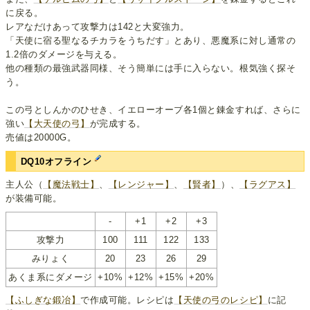
に戻る。
レアなだけあって攻撃力は142と大変強力。
「天使に宿る聖なるチカラをうちだす」とあり、悪魔系に対し通常の
1.2倍のダメージを与える。
他の種類の最強武器同様、そう簡単には手に入らない。根気強く探そ
う。
この弓としんかのひせき、イエローオーブ各1個と錬金すれば、さらに
強い
【大天使の弓】
が完成する。
売値は20000G。
DQ10オフライン
主人公（
【魔法戦士】
、
【レンジャー】
、
【賢者】
）、
【ラグアス】
が装備可能。
-
+1
+2
+3
攻撃力
100
111
122
133
みりょく
20
23
26
29
あくま系にダメージ
+10%
+12%
+15%
+20%
【ふしぎな鍛冶】
で作成可能。レシピは
【天使の弓のレシピ】
に記