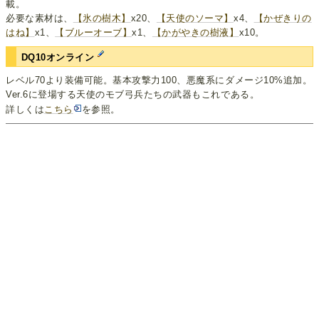
載。
必要な素材は、
【氷の樹木】
x20、
【天使のソーマ】
x4、
【かぜきりの
はね】
x1、
【ブルーオーブ】
x1、
【かがやきの樹液】
x10。
DQ10オンライン
レベル70より装備可能。基本攻撃力100、悪魔系にダメージ10%追加。
Ver.6に登場する天使のモブ弓兵たちの武器もこれである。
詳しくは
こちら
を参照。