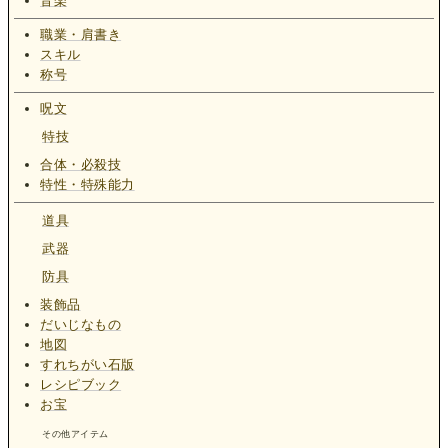
音楽
職業・肩書き
スキル
称号
呪文
特技
合体・必殺技
特性・特殊能力
道具
武器
防具
装飾品
だいじなもの
地図
すれちがい石版
レシピブック
お宝
その他アイテム