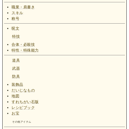
職業・肩書き
スキル
称号
呪文
特技
合体・必殺技
特性・特殊能力
道具
武器
防具
装飾品
だいじなもの
地図
すれちがい石版
レシピブック
お宝
その他アイテム