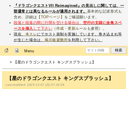
『ドラゴンクエストVII Reimagined』の見出しに関しては、一
部通常とは異なるルールが適用されます。
基本的な記述形式も
含め、詳細は
【TOPページ】
をご確認願います。
段落と段落の間に行間を空ける場合は、
空行の文頭に全角スペ
ースを挿入
して下さい
（
作成・更新ルール
も参照）。
現在、
本スレ
にてホスト規制を実施しています。巻き込まれ等
が生じた場合は、
掲示板避難所
を利用して下さい。
Menu
> 【星のドラゴンクエスト キングスプラッシュ】
【星のドラゴンクエスト キングスプラッシュ】
Last-modified: 2025-12-07 (日) 07:24:56