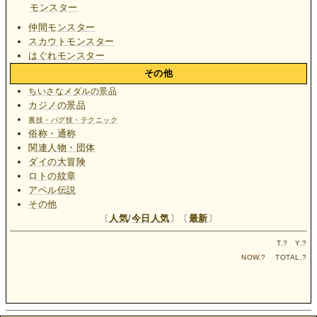
モンスター
仲間モンスター
スカウトモンスター
はぐれモンスター
その他
ちいさなメダルの景品
カジノの景品
裏技・バグ技・テクニック
俗称・通称
関連人物・団体
ダイの大冒険
ロトの紋章
アベル伝説
その他
〔
人気
/
今日人気
〕〔
最新
〕
T.
?
Y.
?
NOW.
?
TOTAL.
?