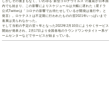
しかしその後まもなく、いわゆる"新型コロナウイルス"の蔓延が日本国
内でも始まり、この影響によりスケジュールは大幅に遅れた（星ドラ
公式Twitterは「コロナの影響でお待たせしているが開発は進行中」と
発言）。ロケテストは不定期に行われたものの翌2021年いっぱいまで
進展は見られなかった。
そして当初の予定の翌々年となった2022年2月10日にようやくサービス
開始が発表され、2月17日より全国各地のラウンドワンやタイトー系ゲ
ームセンターなどでサービスが始まっている。