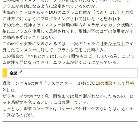
フラムが有効になるように設定されているのだが、
実際のところはそもそもDQ7のニフラム自体が
【つきとばし】
と同様
に味方に効くようにプログラミングされてはいないと思われる。
そのため、死神きぞくマスター状態の味方キャラがマホカンタ状態の
敵にニフラムを使用して反射されても、耐性が弱のはずの使用者がそ
の効果を受けることはない。
この耐性が実際に反映されるのは、上記のキャラに
【モシャス】
で変
身したモンスターに対してニフラムを使用した時のみ。
この場合の「○○もどき」はしっかり耐性もコピーしている為、ニフラ
ム耐性が弱になっており、ニフラムが効くようになっている。
余談
職業ランク★6の称号「デスマスター」は後に
DQ10の職業として昇格
した。
ザラキーマややけつく息、耐性までは引き継がれなかったものの、ヒ
ャド系呪文を覚えるという点は共通している。
もっとも、職業コンセプトは（ゲームの仕様上仕方ないとはいえ）全
く異なるのだが。