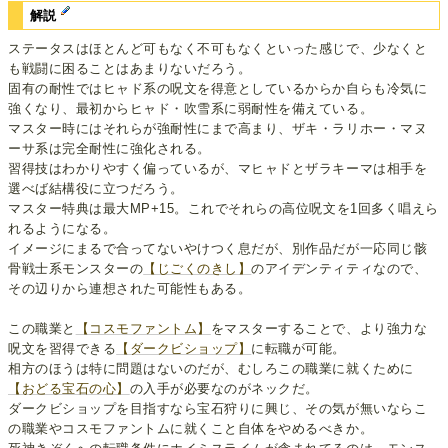
解説
ステータスはほとんど可もなく不可もなくといった感じで、少なくと
も戦闘に困ることはあまりないだろう。
固有の耐性ではヒャド系の呪文を得意としているからか自らも冷気に
強くなり、最初からヒャド・吹雪系に弱耐性を備えている。
マスター時にはそれらが強耐性にまで高まり、ザキ・ラリホー・マヌ
ーサ系は完全耐性に強化される。
習得技はわかりやすく偏っているが、マヒャドとザラキーマは相手を
選べば結構役に立つだろう。
マスター特典は最大MP+15。これでそれらの高位呪文を1回多く唱えら
れるようになる。
イメージにまるで合ってないやけつく息だが、別作品だが一応同じ骸
骨戦士系モンスターの
【じごくのきし】
のアイデンティティなので、
その辺りから連想された可能性もある。
この職業と
【コスモファントム】
をマスターすることで、より強力な
呪文を習得できる
【ダークビショップ】
に転職が可能。
相方のほうは特に問題はないのだが、むしろこの職業に就くために
【おどる宝石の心】
の入手が必要なのがネックだ。
ダークビショップを目指すなら宝石狩りに興じ、その気が無いならこ
の職業やコスモファントムに就くこと自体をやめるべきか。