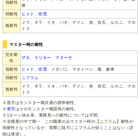
強耐性
痺
弱耐性
ヒャド
、
吹雪
メラ、ギラ、イオ、バギ、デイン、炎、岩石、ルカニ、マホ
無耐性
トラ
マスター時の耐性
完全耐
ザキ
、
ラリホー
、
マヌーサ
性
強耐性
ヒャド
、
吹雪
、メダパニ、マホトーン、毒、麻痺
弱耐性
ニフラム
メラ、ギラ、イオ、バギ、デイン、炎、岩石、ルカニ、マホ
無耐性
トラ
※黒字はモンスター職共通の標準耐性。
※
青字
はそのモンスター職固有の耐性。
※1ターン休み系、軍隊系への耐性については不明。
※全職業の中で唯一、この職業のみマスター時の
【ニフラム】
耐性が
弱耐性となっているが、実際に味方にニフラムが効くことはない（詳
細は後述）。