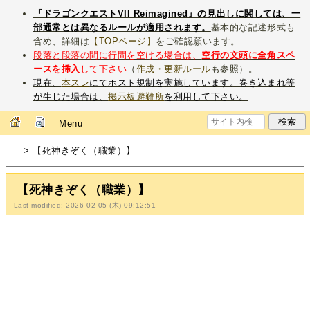
『ドラゴンクエストVII Reimagined』の見出しに関しては、一
部通常とは異なるルールが適用されます。
基本的な記述形式も
含め、詳細は
【TOPページ】
をご確認願います。
段落と段落の間に行間を空ける場合は、
空行の文頭に全角スペ
ースを挿入
して下さい
（
作成・更新ルール
も参照）。
現在、
本スレ
にてホスト規制を実施しています。巻き込まれ等
が生じた場合は、
掲示板避難所
を利用して下さい。
Menu
> 【死神きぞく（職業）】
【死神きぞく（職業）】
Last-modified: 2026-02-05 (木) 09:12:51