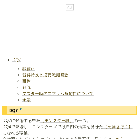
DQ7
職補正
習得特技と必要戦闘回数
耐性
解説
マスター時のニフラム系耐性について
余談
DQ7
DQ7に登場する中級
【モンスター職】
の一つ。
DQ4で登場し、モンスターズでは異例の活躍を見せた
【死神きぞく】
になれる職業。