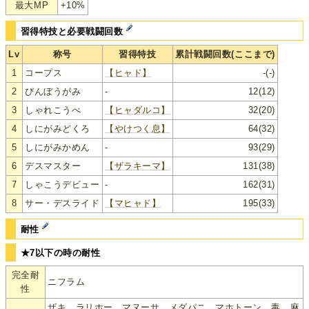
最大MP
+10%
習得特技と必要戦闘回数
Lv
称号
習得特技
累計戦闘回数(ここまで)
1
コープス
【ヒャド】
-(-)
2
びんぼうがみ
-
12(12)
3
しゃれこうべ
【ヒャダルコ】
32(20)
4
しにがみどくろ
【やけつく息】
64(32)
5
しにがみかめん
-
93(29)
6
デスマスター
【ザラキーマ】
131(38)
7
しゃこうデビュー
-
162(31)
8
サー・デスライド
【マヒャド】
195(33)
耐性
★7以下の時の耐性
完全耐
ニフラム
性
ザキ、ラリホー、マヌーサ、メダパニ、マホトーン、毒、麻