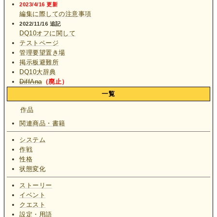
2023/4/16 更新
編集に際しての注意事項
2022/11/16 追記
DQ10オフに関して
テストページ
管理要望置き場
掲示板避難所
DQ10大辞典
DiffAna
（廃止）
一覧
作品
関連商品・書籍
システム
作戦
性格
状態変化
ストーリー
イベント
クエスト
設定・用語