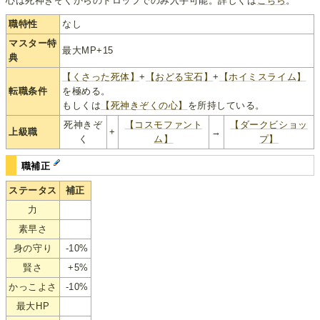
心は死神きぞくからのドロップでのみ入手可能。詳しくは
こちら
。
職特性
なし
マスター特
最大MP+15
典
【くさった死体】
+
【おどる宝石】
+
【ホイミスライム】
転職条件
を極める。
もしくは
【死神きぞくの心】
を所持している。
死神きぞ
【コスモファント
【ダークビショッ
上級職
+
→
く
ム】
プ】
職補正
ステータス
補正
力
素早さ
身の守り
-10%
賢さ
+5%
かっこよさ
-10%
最大HP