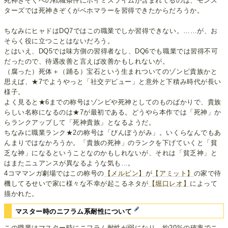
死神きぞくへの転職条件にホイミスライムが含まれてるのは、モンス
ターズでは死神きぞくがベホマラーを習得できたからだろうか。
ちなみにヒャドはDQ7ではこの職業でしか習得できない。……が、お
そらく役に立つことはないだろう。
とはいえ、DQ5では味方側の習得者なし、DQ6でも職業では習得不可
だったので、待遇改善と言えば改善かもしれないが。
（腐った）死体＋（踊る）宝石という生まれついてのゾンビ貴族かと
思えば、★7でようやっと「社交デビュー」と意外と下積み時代が長い
様子。
よく見ると★6までの称号はゾンビや死神としてのものばかりで、貴族
らしい名称になるのは★7が最初である。どうやら本作では「死神」か
らランクアップして「死神貴族」となるようだ。
ちなみに職業ランク★2の称号は「びんぼうがみ」。いくらなんでもあ
んまりではなかろうか。「貴族の死神」のランクを下げていくと「貧
乏な神」になるということなのかもしれないが、それは「貧乏神」と
はまたニュアンスが異なるような気も…。
4コママンガ劇場ではこの称号の
【メルビン】
が
【アミット】
の家で待
機してるせいで家に様々な不幸が起こるネタが
【堀口レオ】
によって
描かれた。
マスター時のニフラム系耐性について
この職業はマスター時にニフラム耐性が弱になり、約20%の確率でニ