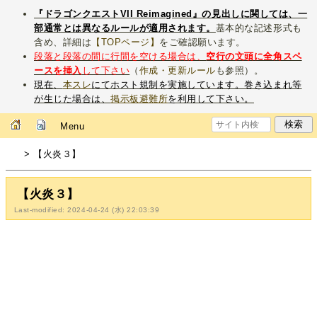
『ドラゴンクエストVII Reimagined』の見出しに関しては、一
部通常とは異なるルールが適用されます。
基本的な記述形式も
含め、詳細は
【TOPページ】
をご確認願います。
段落と段落の間に行間を空ける場合は、
空行の文頭に全角スペ
ースを挿入
して下さい
（
作成・更新ルール
も参照）。
現在、
本スレ
にてホスト規制を実施しています。巻き込まれ等
が生じた場合は、
掲示板避難所
を利用して下さい。
Menu
> 【火炎３】
【火炎３】
Last-modified: 2024-04-24 (水) 22:03:39