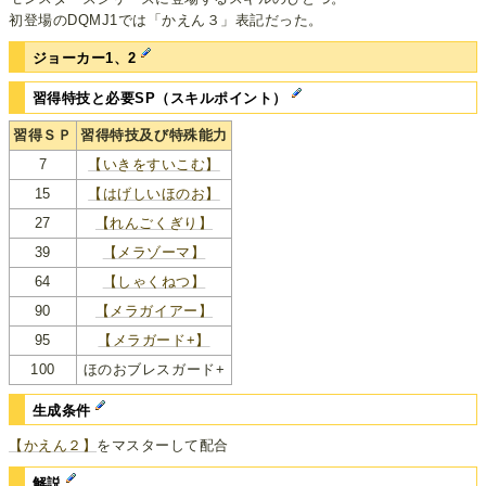
初登場のDQMJ1では「かえん３」表記だった。
ジョーカー1、2
習得特技と必要SP（スキルポイント）
習得ＳＰ
習得特技及び特殊能力
7
【いきをすいこむ】
15
【はげしいほのお】
27
【れんごくぎり】
39
【メラゾーマ】
64
【しゃくねつ】
90
【メラガイアー】
95
【メラガード+】
100
ほのおブレスガード+
生成条件
【かえん２】
をマスターして配合
解説