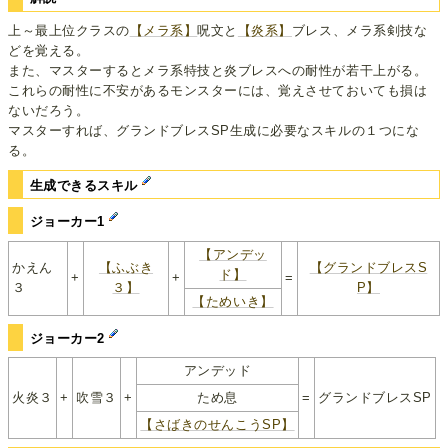
上～最上位クラスの
【メラ系】
呪文と
【炎系】
ブレス、メラ系剣技な
どを覚える。
また、マスターするとメラ系特技と炎ブレスへの耐性が若干上がる。
これらの耐性に不安があるモンスターには、覚えさせておいても損は
ないだろう。
マスターすれば、グランドブレスSP生成に必要なスキルの１つにな
る。
生成できるスキル
ジョーカー1
【アンデッ
かえん
【ふぶき
【グランドブレスS
ド】
+
+
=
３
３】
P】
【ためいき】
ジョーカー2
アンデッド
火炎３
+
吹雪３
+
ため息
=
グランドブレスSP
【さばきのせんこうSP】