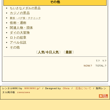
その他
ちいさなメダルの景品
カジノの景品
裏技・バグ技・テクニック
俗称・通称
関連人物・団体
ダイの大冒険
ロトの紋章
アベル伝説
その他
〔
人気
/
今日人気
〕〔
最新
〕
T.
?
Y.
?
NOW.
?
TOTAL.
?
レンタルWIKI by
WIKIWIKI.jp*
/ Designed by
Olivia
/
広告について
/ 無料レン
タル掲示板
zawazawa