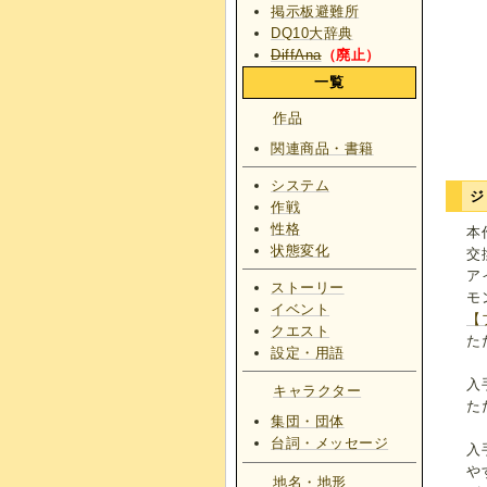
掲示板避難所
DQ10大辞典
DiffAna
（廃止）
一覧
作品
関連商品・書籍
システム
ジ
作戦
性格
本
状態変化
交
ア
ストーリー
モ
イベント
【
クエスト
た
設定・用語
入
キャラクター
た
集団・団体
台詞・メッセージ
入
や
地名・地形