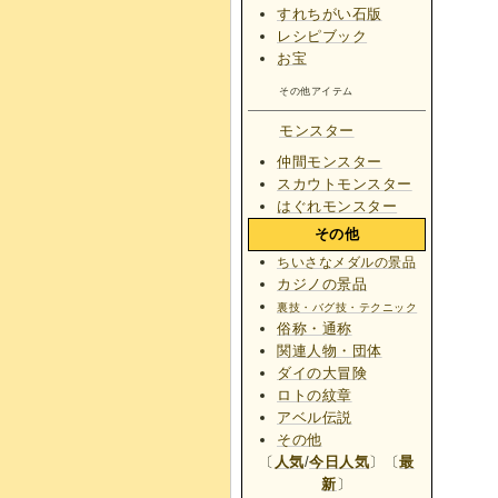
すれちがい石版
レシピブック
お宝
その他アイテム
モンスター
仲間モンスター
スカウトモンスター
はぐれモンスター
その他
ちいさなメダルの景品
カジノの景品
裏技・バグ技・テクニック
俗称・通称
関連人物・団体
ダイの大冒険
ロトの紋章
アベル伝説
その他
〔
人気
/
今日人気
〕〔
最
新
〕