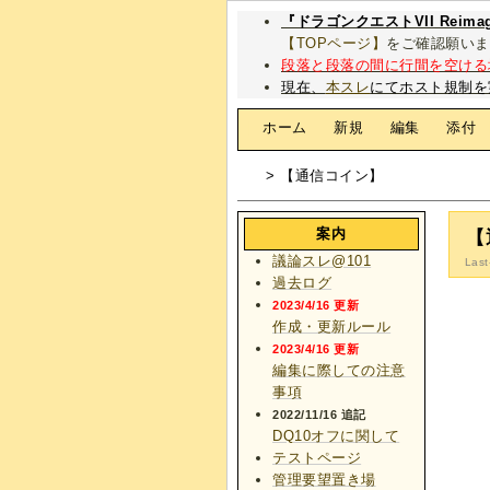
『ドラゴンクエストVII Rei
【TOPページ】
をご確認願いま
段落と段落の間に行間を空ける
現在、
本スレ
にてホスト規制を
[
ホーム
|
新規
|
編集
|
添付
> 【通信コイン】
案内
【
議論スレ@101
Last
過去ログ
2023/4/16 更新
作成・更新ルール
2023/4/16 更新
編集に際しての注意
事項
2022/11/16 追記
DQ10オフに関して
テストページ
管理要望置き場