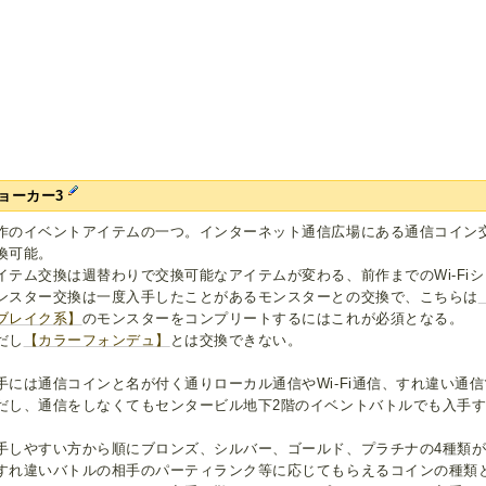
ョーカー3
作のイベントアイテムの一つ。インターネット通信広場にある通信コイン
換可能。
イテム交換は週替わりで交換可能なアイテムが変わる、前作までのWi-Fi
ンスター交換は一度入手したことがあるモンスターとの交換で、こちらは
ブレイク系】
のモンスターをコンプリートするにはこれが必須となる。
だし
【カラーフォンデュ】
とは交換できない。
手には通信コインと名が付く通りローカル通信やWi-Fi通信、すれ違い通
だし、通信をしなくてもセンタービル地下2階のイベントバトルでも入手
手しやすい方から順にブロンズ、シルバー、ゴールド、プラチナの4種類
すれ違いバトルの相手のパーティランク等に応じてもらえるコインの種類