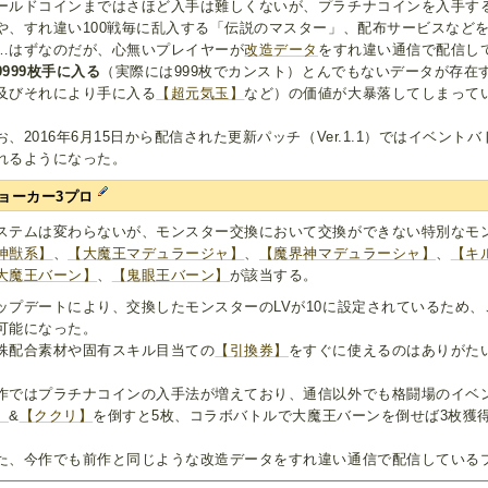
ールドコインまではさほど入手は難しくないが、プラチナコインを入手するに
や、すれ違い100戦毎に乱入する「伝説のマスター」、配布サービスなど
…はずなのだが、心無いプレイヤーが
改造データ
をすれ違い通信で配信し
9999枚手に入る
（実際には999枚でカンスト）とんでもないデータが存在
及びそれにより手に入る
【超元気玉】
など）の価値が大暴落してしまって
お、2016年6月15日から配信された更新パッチ（Ver.1.1）ではイベン
れるようになった。
ョーカー3プロ
ステムは変わらないが、モンスター交換において交換ができない特別なモ
神獣系】
、
【大魔王マデュラージャ】
、
【魔界神マデュラーシャ】
、
【キ
大魔王バーン】
、
【鬼眼王バーン】
が該当する。
ップデートにより、交換したモンスターのLVが10に設定されているため
可能になった。
殊配合素材や固有スキル目当ての
【引換券】
をすぐに使えるのはありがた
作ではプラチナコインの入手法が増えており、通信以外でも格闘場のイベ
】
&
【ククリ】
を倒すと5枚、コラボバトルで大魔王バーンを倒せば3枚獲
た、今作でも前作と同じような改造データをすれ違い通信で配信している