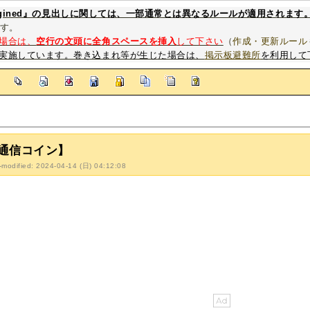
magined』の見出しに関しては、一部通常とは異なるルールが適用されます
す。
場合は、
空行の文頭に全角スペースを挿入
して下さい
（
作成・更新ルール
実施しています。巻き込まれ等が生じた場合は、
掲示板避難所
を利用して
]
通信コイン】
-modified: 2024-04-14 (日) 04:12:08