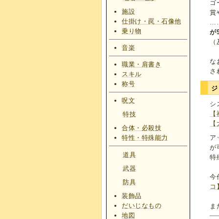
ゴ
施設
賞
仕掛け・罠・石像他
…
乗り物
が
（
音楽
な
職業・肩書き
さ
スキル
称号
ジ
呪文
シ
【
特技
【
合体・必殺技
特性・特殊能力
ア
が
道具
特
武器
今
防具
コ
装飾品
だいじなもの
ま
地図