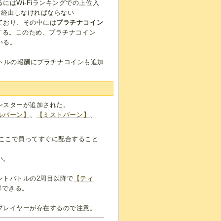
はWi-Fiランキングでの上位入
を経由しなければならない
ており、その中には
プラチナコイン
する。このため、プラチナコイン
いる。
トバトルの報酬にプラチナコインも追加
ンスターが追加された。
ルバーン】
、
【ミストバーン】
、
、ここで買ってすぐに配合すること
い。
ントバトルの2周目以降で
【ティ
得できる。
プレイヤーが存在するので注意。