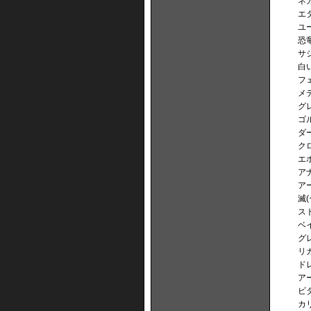
ネ
エ
ユ
恐
サ
白
フ
メ
グ
ゴ
ダ
ク
エ
ア
ア
滅
ス
ベ
グ
リ
ド
ア
ビ
カ