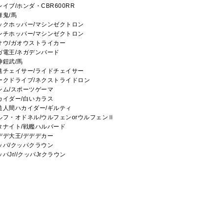
レイブ/ホンダ・CBR600RR
舞鬼/馬
ックホッパー/マシンゼクトロン
ンチホッパー/マシンゼクトロン
オウ/ガオウストライカー
ガ電王/ネガデンバード
神鎧武/馬
進チェイサー/ライドチェイサー
ークドライブ/ネクストライドロン
ンム/スポーツゲーマ
カイダー/白いカラス
造人間ハカイダー/ギルティ
ルフ・オドネル/ウルフェンorウルフェンⅡ
タナイト/戦艦ハルバード
デデ大王/デデデカー
ッパ/クッパクラウン
ッパJr//クッパJrクラウン