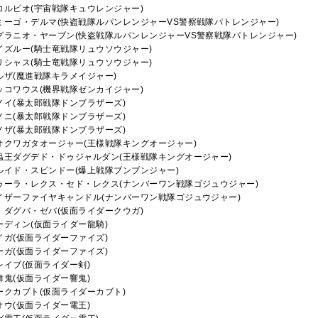
コルピオ(宇宙戦隊キュウレンジャー)
ミーゴ・デルマ(快盗戦隊ルパンレンジャーVS警察戦隊パトレンジャー)
グラニオ・ヤーブン(快盗戦隊ルパンレンジャーVS警察戦隊パトレンジャー)
イズルー(騎士竜戦隊リュウソウジャー)
リシャス(騎士竜戦隊リュウソウジャー)
ルザ(魔進戦隊キラメイジャー)
ッコワウス(機界戦隊ゼンカイジャー)
ノイ(暴太郎戦隊ドンブラザーズ)
ノニ(暴太郎戦隊ドンブラザーズ)
ノザ(暴太郎戦隊ドンブラザーズ)
オクワガタオージャー(王様戦隊キングオージャー)
蟲王ダグデド・ドゥジャルダン(王様戦隊キングオージャー)
ルイド・スピンドー(爆上戦隊ブンブンジャー)
ゥーラ・レクス・セド・レクス(ナンバーワン戦隊ゴジュウジャー)
イザーファイヤキャンドル(ナンバーワン戦隊ゴジュウジャー)
・ダグバ・ゼバ(仮面ライダークウガ)
ーディン(仮面ライダー龍騎)
イガ(仮面ライダーファイズ)
ーガ(仮面ライダーファイズ)
レイブ(仮面ライダー剣)
舞鬼(仮面ライダー響鬼)
ークカブト(仮面ライダーカブト)
オウ(仮面ライダー電王)