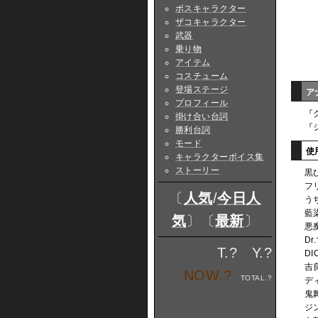
ボスキャラクター
ザコキャラクター
武器
乗り物
アイテム
コスチューム
登場ステージ
ア
プロフィール
『
掛け合い台詞
『
勝利台詞
モード
使
キャラクターボイス集
ストーリー
黒ひ
フ
〔
人気
/
今日人
う
藍染
気
〕〔
最新
〕
悪
D
T.
?
Y.
?
D
吉
NOW.
?
TOTAL.
?
デ
鬼
ジ