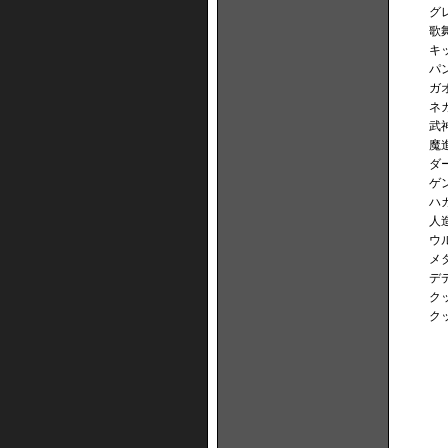
グ
歌
キ
パ
ガ
ネ
武
魔
ダ
ゲ
ハ
人
ウ
メ
デ
ク
ク