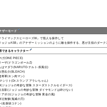
ナザーモード
クライマックスヒーローズW』で怪人を操作して
ジョジョASB』のアナザーミッションのように敵を操作する、悪が主役のダーク
用できるキャラクター
げ(ONE PIECE)
リーザ(ドラゴンボールZ)
ちはマダラ(NARUTO-ナルト-疾風伝)
惣右介(BLEACH)
魔将軍(キン肉マン)
r.マシリト(Dr.スランプ アラレちゃん)
IO(ジョジョの奇妙な冒険 スターダストクルセイダース)
良吉影(ジョジョの奇妙な冒険 ダイヤモンドは砕けない)
ィアボロ(ジョジョの奇妙な冒険 黄金の風)
舞辻無惨(鬼滅の刃)
ン(名探偵コナン)