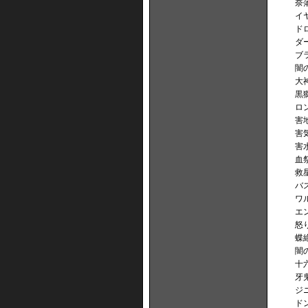
奈
イ
ド
ダ
ブ
闇
大
黒
ロ
害
害
害
血
救
バ
ワ
エ
怒
蝶
闇
十
牙
ジ
ド