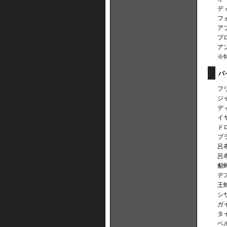
デ
フ
ア
プ
ア
※
バ
フ
ジ
デ
イ
ド
ブ
呂
呂
貂
デ
王
シ
ガ
タ
ベ