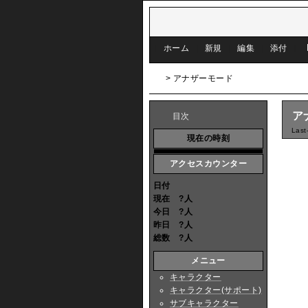
[
ホーム
|
新規
|
編集
|
添付
]
> アナザーモード
ア
目次
Last
現在の時刻
アクセスカウンター
日付
現在
?
人
今日
?
人
昨日
?
人
総数
?
人
メニュー
キャラクター
キャラクター(サポート)
サブキャラクター