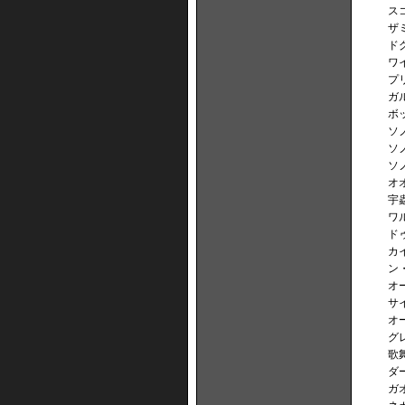
ス
ザ
ド
ワ
プ
ガ
ボ
ソ
ソ
ソ
オ
宇
ワ
ド
カ
ン
オ
サ
オ
グ
歌
ダ
ガ