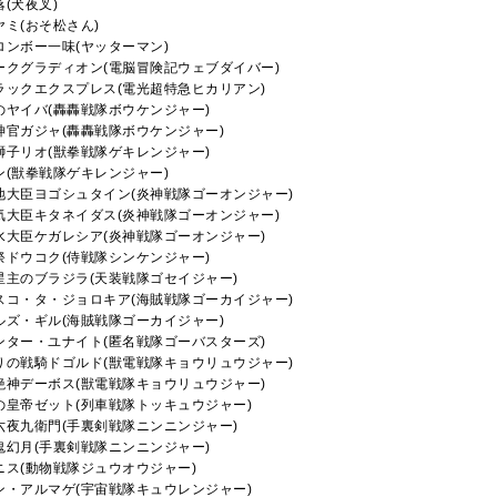
落(犬夜叉)
ヤミ(おそ松さん)
ロンボー一味(ヤッターマン)
ークグラディオン(電脳冒険記ウェブダイバー)
ラックエクスプレス(電光超特急ヒカリアン)
のヤイバ(轟轟戦隊ボウケンジャー)
神官ガジャ(轟轟戦隊ボウケンジャー)
獅子リオ(獣拳戦隊ゲキレンジャー)
ン(獣拳戦隊ゲキレンジャー)
地大臣ヨゴシュタイン(炎神戦隊ゴーオンジャー)
気大臣キタネイダス(炎神戦隊ゴーオンジャー)
水大臣ケガレシア(炎神戦隊ゴーオンジャー)
祭ドウコク(侍戦隊シンケンジャー)
星主のブラジラ(天装戦隊ゴセイジャー)
スコ・タ・ジョロキア(海賊戦隊ゴーカイジャー)
ルズ・ギル(海賊戦隊ゴーカイジャー)
ンター・ユナイト(匿名戦隊ゴーバスターズ)
りの戦騎ドゴルド(獣電戦隊キョウリュウジャー)
絶神デーボス(獣電戦隊キョウリュウジャー)
の皇帝ゼット(列車戦隊トッキュウジャー)
六夜九衛門(手裏剣戦隊ニンニンジャー)
鬼幻月(手裏剣戦隊ニンニンジャー)
ニス(動物戦隊ジュウオウジャー)
ン・アルマゲ(宇宙戦隊キュウレンジャー)