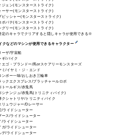
ィジェン(モンスターストライク)
ォーサー(モンスターストライク)
ブピッシャー(モンスターストライク)
ロポバテ(モンスターストライク)
ングリー(モンスターストライク)
特定のキャラでクリアすると隠しキャラが使用できる※
イクなどのマシンが使用できるキャラクター
リーザ/宇宙船
ャギ/バイク
ィエゴ・ブランドー/馬orスケアリーモンスターズ
ヤミ/イヤミ・ジ・エンド
ロンボー一味/おしおき三輪車
ラックエクスプレス/ブラッチャールロボ
布トールギス/赤兎馬
布シナンジュ/赤兎馬(トリニティバイク)
蝉クシャトリヤ/トリニティバイク
スリュウジャー/Dレーサー
蛇/ライドシューター
ザース/ライドシューター
イ/ライドシューター
イガ/ライドシューター
ルデ/ライドシューター