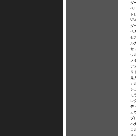
ダ
ベ
ト
VA
ダ
ベ
セ
ル
セフ
ウ
メ
デ
リ
鬼人
カ
シ
モ
レ
デ
カ
プ
ハ
コ
オ