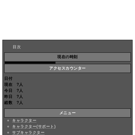
目次
現在の時刻
アクセスカウンター
日付
現在
?
人
今日
?
人
昨日
?
人
総数
?
人
メニュー
キャラクター
キャラクター(サポート)
サブキャラクター