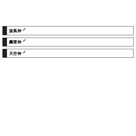
旋風神
轟雷神
天空神