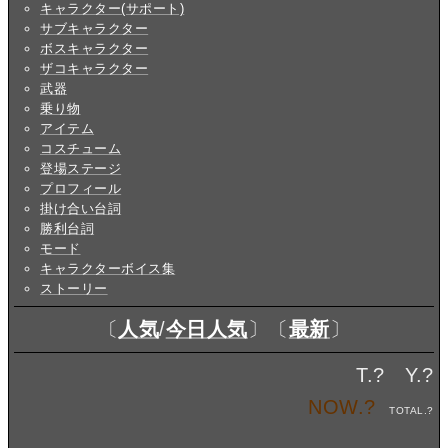
キャラクター(サポート)
サブキャラクター
ボスキャラクター
ザコキャラクター
武器
乗り物
アイテム
コスチューム
登場ステージ
プロフィール
掛け合い台詞
勝利台詞
モード
キャラクターボイス集
ストーリー
〔
人気
/
今日人気
〕〔
最新
〕
T.
?
Y.
?
NOW.
?
TOTAL.
?