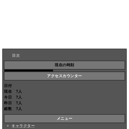
目次
現在の時刻
アクセスカウンター
日付
現在
?
人
今日
?
人
昨日
?
人
総数
?
人
メニュー
キャラクター