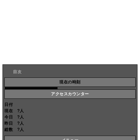
目次
現在の時刻
アクセスカウンター
日付
現在
?
人
今日
?
人
昨日
?
人
総数
?
人