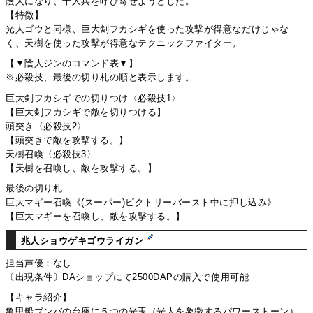
陰人になり、千人兵を呼び寄せようとした。
【特徴】
光人ゴウと同様、巨大剣フカシギを使った攻撃が得意なだけじゃな
く、天樹を使った攻撃が得意なテクニックファイター。
【▼陰人ジンのコマンド表▼】
※必殺技、最後の切り札の順と表示します。
巨大剣フカシギでの切りつけ〈必殺技1〉
【巨大剣フカシギで敵を切りつける】
頭突き〈必殺技2〉
【頭突きで敵を攻撃する。】
天樹召喚〈必殺技3〉
【天樹を召喚し、敵を攻撃する。】
最後の切り札
巨大マギー召喚《(スーパー)ビクトリーバースト中に押し込み》
【巨大マギーを召喚し、敵を攻撃する。】
兆人ショウゲキゴウライガン
担当声優：なし
〔出現条件〕DAショップにて2500DAPの購入で使用可能
【キャラ紹介】
亀甲船ブンバの台座に５つの光玉（光人を象徴するパワーストーン）