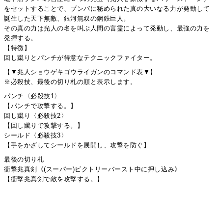
をセットすることで、ブンバに秘められた真の大いなる力が発動して
誕生した天下無敵、銀河無双の鋼鉄巨人。
その真の力は光人の名を叫ぶ人間の言霊によって発動し、最強の力を
発揮する。
【特徴】
回し蹴りとパンチが得意なテクニックファイター。
【▼兆人ショウゲキゴウライガンのコマンド表▼】
※必殺技、最後の切り札の順と表示します。
パンチ〈必殺技1〉
【パンチで攻撃する。】
回し蹴り〈必殺技2〉
【回し蹴りで攻撃する。】
シールド〈必殺技3〉
【手をかざしてシールドを展開し、攻撃を防ぐ】
最後の切り札
衝撃兆真剣《(スーパー)ビクトリーバースト中に押し込み》
【衝撃兆真剣で敵を攻撃する。】