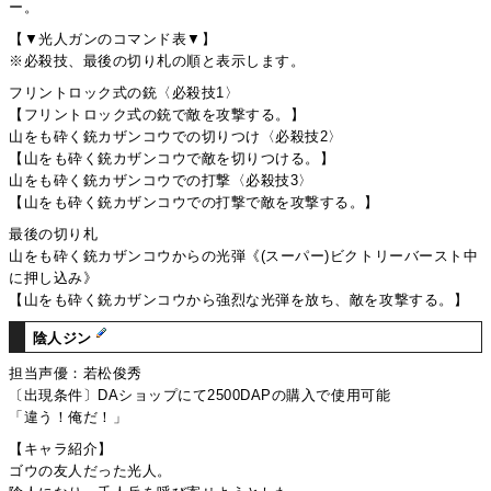
ー。
【▼光人ガンのコマンド表▼】
※必殺技、最後の切り札の順と表示します。
フリントロック式の銃〈必殺技1〉
【フリントロック式の銃で敵を攻撃する。】
山をも砕く銃カザンコウでの切りつけ〈必殺技2〉
【山をも砕く銃カザンコウで敵を切りつける。】
山をも砕く銃カザンコウでの打撃〈必殺技3〉
【山をも砕く銃カザンコウでの打撃で敵を攻撃する。】
最後の切り札
山をも砕く銃カザンコウからの光弾《(スーパー)ビクトリーバースト中
に押し込み》
【山をも砕く銃カザンコウから強烈な光弾を放ち、敵を攻撃する。】
陰人ジン
担当声優：若松俊秀
〔出現条件〕DAショップにて2500DAPの購入で使用可能
「違う！俺だ！」
【キャラ紹介】
ゴウの友人だった光人。