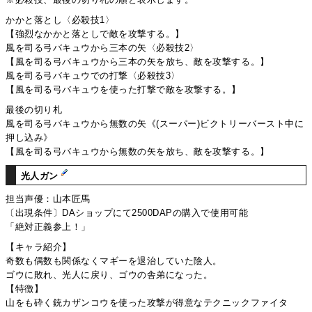
かかと落とし〈必殺技1〉
【強烈なかかと落としで敵を攻撃する。】
風を司る弓バキュウから三本の矢〈必殺技2〉
【風を司る弓バキュウから三本の矢を放ち、敵を攻撃する。】
風を司る弓バキュウでの打撃〈必殺技3〉
【風を司る弓バキュウを使った打撃で敵を攻撃する。】
最後の切り札
風を司る弓バキュウから無数の矢《(スーパー)ビクトリーバースト中に
押し込み》
【風を司る弓バキュウから無数の矢を放ち、敵を攻撃する。】
光人ガン
担当声優：山本匠馬
〔出現条件〕DAショップにて2500DAPの購入で使用可能
「絶対正義参上！」
【キャラ紹介】
奇数も偶数も関係なくマギーを退治していた陰人。
ゴウに敗れ、光人に戻り、ゴウの舎弟になった。
【特徴】
山をも砕く銃カザンコウを使った攻撃が得意なテクニックファイタ