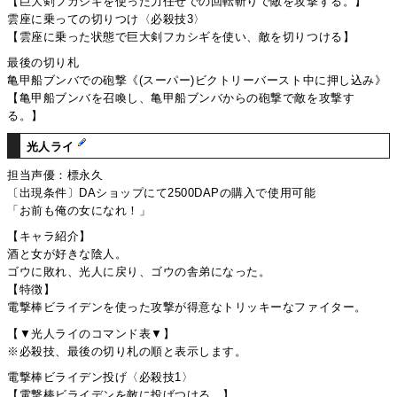
【巨大剣フカシギを使った力任せでの回転斬りで敵を攻撃する。】
雲座に乗っての切りつけ〈必殺技3〉
【雲座に乗った状態で巨大剣フカシギを使い、敵を切りつける】
最後の切り札
亀甲船ブンバでの砲撃《(スーパー)ビクトリーバースト中に押し込み》
【亀甲船ブンバを召喚し、亀甲船ブンバからの砲撃で敵を攻撃す
る。】
光人ライ
担当声優：標永久
〔出現条件〕DAショップにて2500DAPの購入で使用可能
「お前も俺の女になれ！」
【キャラ紹介】
酒と女が好きな陰人。
ゴウに敗れ、光人に戻り、ゴウの舎弟になった。
【特徴】
電撃棒ビライデンを使った攻撃が得意なトリッキーなファイター。
【▼光人ライのコマンド表▼】
※必殺技、最後の切り札の順と表示します。
電撃棒ビライデン投げ〈必殺技1〉
【電撃棒ビライデンを敵に投げつける。】