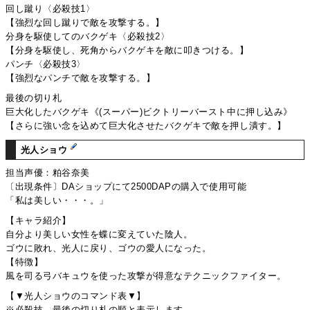
回し蹴り〈必殺技1〉
【強烈な回し蹴りで敵を攻撃する。】
分身を駆使してのバクゲキ〈必殺技2〉
【分身を駆使し、死角からバクゲキを敵に叩きつける。】
パンチ〈必殺技3〉
【強烈なパンチで敵を攻撃する。】
最後の切り札
巨大化したバクゲキ《(スーパー)ビクトリーバースト中に押し込み》
【さらに強い念を込めて巨大化させたバクゲキで敵を押し潰す。】
光人ショウ
担当声優：粕谷奈美
〔出現条件〕DAショップにて2500DAPの購入で使用可能
「私は美しい・・・。」
【キャラ紹介】
自分より美しい女性を蝶に変えていた陰人。
ゴウに敗れ、光人に戻り、ゴウの愛人になった。
【特徴】
風を司る弓バキュウを使った攻撃が得意なテクニックファイター。
【▼光人ショウのコマンド表▼】
※必殺技、最後の切り札の順と表示します。