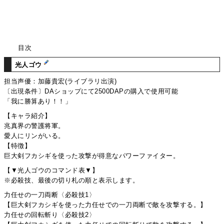
目次
光人ゴウ
担当声優：加藤貴宏(ライブラリ出演)
〔出現条件〕DAショップにて2500DAPの購入で使用可能
「我に勝算あり！！」
【キャラ紹介】
兆真界の警護将軍。
愛人にリンがいる。
【特徴】
巨大剣フカシギを使った攻撃が得意なパワーファイター。
【▼光人ゴウのコマンド表▼】
※必殺技、最後の切り札の順と表示します。
力任せの一刀両断〈必殺技1〉
【巨大剣フカシギを使った力任せでの一刀両断で敵を攻撃する。】
力任せの回転斬り〈必殺技2〉