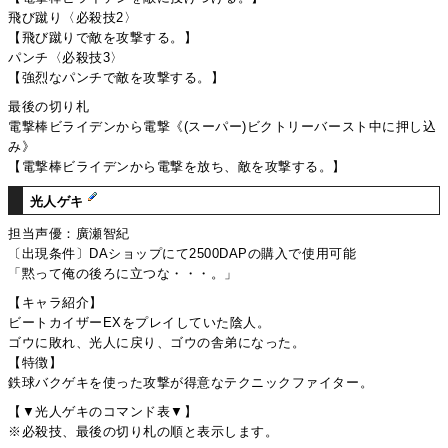
飛び蹴り〈必殺技2〉
【飛び蹴りで敵を攻撃する。】
パンチ〈必殺技3〉
【強烈なパンチで敵を攻撃する。】
最後の切り札
電撃棒ビライデンから電撃《(スーパー)ビクトリーバースト中に押し込
み》
【電撃棒ビライデンから電撃を放ち、敵を攻撃する。】
光人ゲキ
担当声優：廣瀬智紀
〔出現条件〕DAショップにて2500DAPの購入で使用可能
「黙って俺の後ろに立つな・・・。」
【キャラ紹介】
ビートカイザーEXをプレイしていた陰人。
ゴウに敗れ、光人に戻り、ゴウの舎弟になった。
【特徴】
鉄球バクゲキを使った攻撃が得意なテクニックファイター。
【▼光人ゲキのコマンド表▼】
※必殺技、最後の切り札の順と表示します。