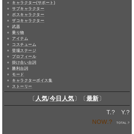
キャラクター(サポート)
サブキャラクター
ボスキャラクター
ザコキャラクター
武器
乗り物
アイテム
コスチューム
登場ステージ
プロフィール
掛け合い台詞
勝利台詞
モード
キャラクターボイス集
ストーリー
〔
人気
/
今日人気
〕〔
最新
〕
T.
?
Y.
?
NOW.
?
TOTAL.
?