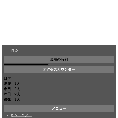
目次
現在の時刻
アクセスカウンター
日付
現在
?
人
今日
?
人
昨日
?
人
総数
?
人
メニュー
キャラクター