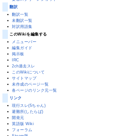
翻訳
翻訳一覧
未翻訳一覧
対訳用語集
このWikiを編集する
メニューバー
編集ガイド
掲示板
IRC
2ch過去スレ
このWikiについて
サイトマップ
未作成のページ一覧
各ページのリンク元一覧
リンク
現行スレ(5ちゃん)
避難所(したらば)
開発元
英語版 Wiki
フォーラム
Steam版