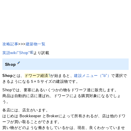
攻略記事
>>>
建築物一覧
英語wiki"Shop"
より訳載
Shop
Shop
とは、
ドワーフ経済
?
が始まると、
建設メニュー（"b"）
で選択で
きるようになる５×５サイズの建設物です。
Shopでは、要塞にあるいくつかの物をドワーフ達に販売します。
商品は自動的に店に運ばれ、ドワーフによる購買対象になるでしょ
う。
各店には、店主がいます。
はじめは Bookkeeper とBrokerによって所有されるが、店は他のドワ
ーフが買い取ることができます。
買い物がどのような働きをしているかは、現在、良くわかっていませ