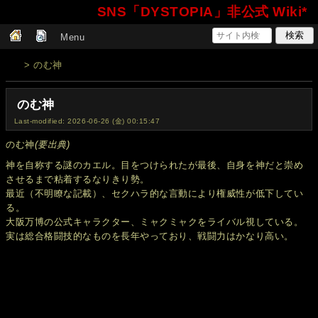
SNS「DYSTOPIA」非公式 Wiki*
Menu
> のむ神
のむ神
Last-modified: 2026-06-26 (金) 00:15:47
のむ神
(要出典)
神を自称する謎のカエル。目をつけられたが最後、自身を神だと崇め
させるまで粘着するなりきり勢。
最近（不明瞭な記載）、セクハラ的な言動により権威性が低下してい
る。
大阪万博の公式キャラクター、ミャクミャクをライバル視している。
実は総合格闘技的なものを長年やっており、戦闘力はかなり高い。