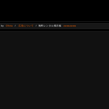
d by
Olivia
/
広告について
/ 無料レンタル掲示板
zawazawa