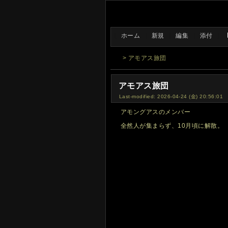
[
ホーム
|
新規
|
編集
|
添付
]
> アモアス旅団
アモアス旅団
Last-modified: 2026-04-24 (金) 20:56:01
アモングアスのメンバー
全然人が集まらず、10月頃に解散。