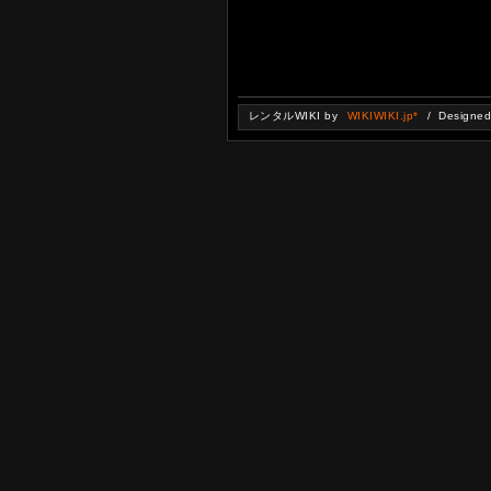
レンタルWIKI by
WIKIWIKI.jp*
/ Designe