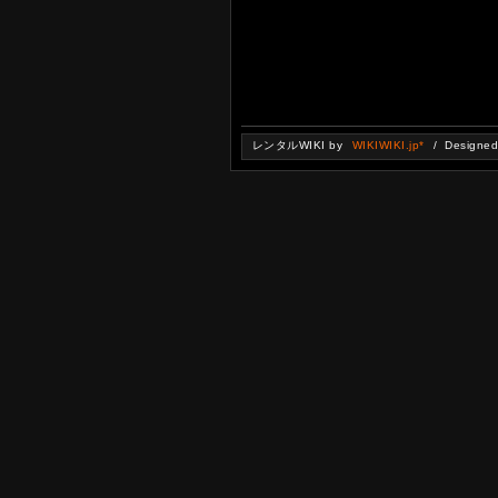
レンタルWIKI by
WIKIWIKI.jp*
/ Designe