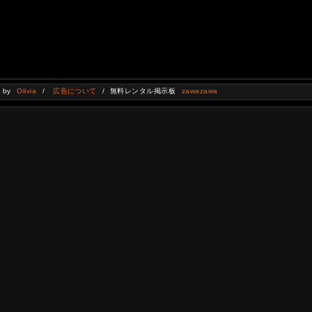
d by
Olivia
/
広告について
/ 無料レンタル掲示板
zawazawa