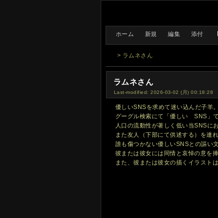
[
ホーム
|
新規
|
編集
|
添付
]
> ラムネさん
ラムネさん
Last-modified: 2026-03-02 (月) 00:18:28
優しいSNSを求めて迷い込んだ子羊
グーグル検索にて「優しい SNS」
人口の流動性が著しく低い当SNSに
また友人（下部にて供述する）を連
誰も傷つかない優しいSNSとの謳い
彼または彼女には同情と哀悼の意を
また、彼または彼女の描くイラスト