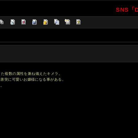
SNS「D
いった複数の属性を兼ね備えたキメラ。
、唐突に可愛いお嬢様になる事がある。
る。