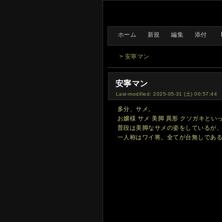
[
ホーム
|
新規
|
編集
|
添付
]
> 安寧マン
安寧マン
Last-modified: 2025-05-31 (土) 00:57:44
多分、サメ。
お嬢様 サメ 美脚 異形 クソガキと
普段は美脚なサメの姿をしているが
一人称はワイ将。全てが台無しであ