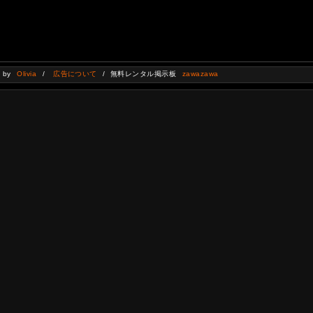
d by
Olivia
/
広告について
/ 無料レンタル掲示板
zawazawa