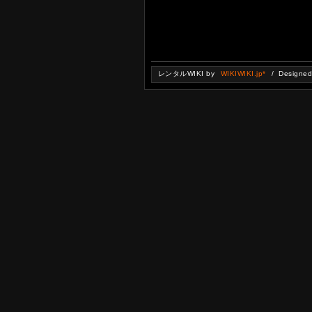
レンタルWIKI by
WIKIWIKI.jp*
/ Designe