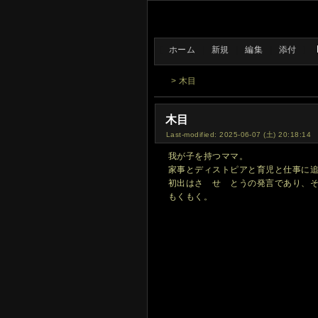
[
ホーム
|
新規
|
編集
|
添付
]
> 木目
木目
Last-modified: 2025-06-07 (土) 20:18:14
我が子を持つママ。
家事とディストピアと育児と仕事に
初出はさゝせ とうの発言であり、そ
もくもく。