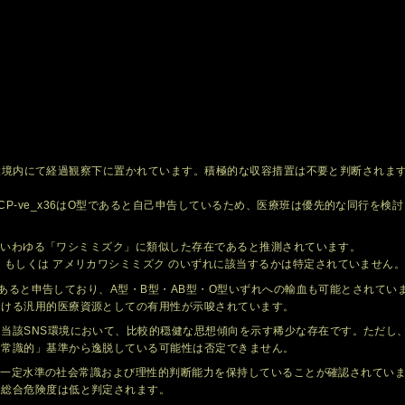
SNS環境内にて経過観察下に置かれています。積極的な収容措置は不要と判断され
P-ve_x36はO型であると自己申告しているため、医療班は優先的な同行を検
生物、いわゆる「ワシミミズク」に類似した存在であると推測されています。
 もしくは アメリカワシミミズク のいずれに該当するかは特定されていません
O型であると申告しており、A型・B型・AB型・O型いずれへの輸血も可能とされて
おける汎用的医療資源としての有用性が示唆されています。
当該SNS環境において、比較的穏健な思想傾向を示す稀少な存在です。ただし
「常識的」基準から逸脱している可能性は否定できません。
x36は一定水準の社会常識および理性的判断能力を保持していることが確認されて
、総合危険度は低と判定されます。