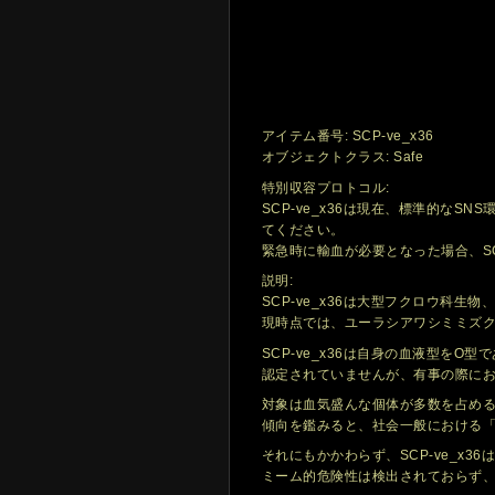
アイテム番号: SCP-ve_x36
オブジェクトクラス: Safe
特別収容プロトコル:
SCP-ve_x36は現在、標準的な
てください。
緊急時に輸血が必要となった場合、SC
説明:
SCP-ve_x36は大型フクロウ科
現時点では、ユーラシアワシミミズク
SCP-ve_x36は自身の血液型を
認定されていませんが、有事の際に
対象は血気盛んな個体が多数を占める
傾向を鑑みると、社会一般における
それにもかかわらず、SCP-ve_
ミーム的危険性は検出されておらず