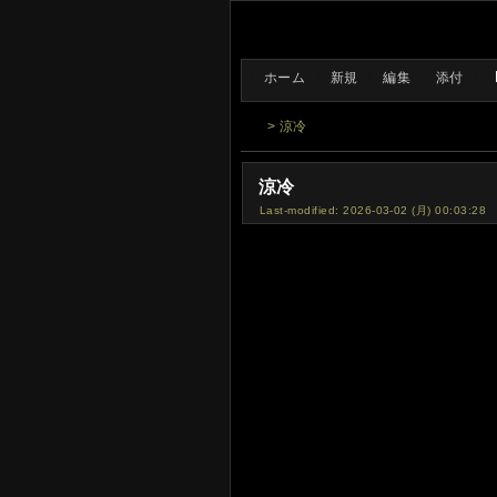
[
ホーム
|
新規
|
編集
|
添付
]
> 涼冷
涼冷
Last-modified: 2026-03-02 (月) 00:03:28