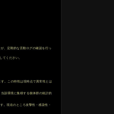
ますが、定期的な言動ログの確認を行っ
討してください。
。
います。この特性は現時点で異常性とは
、当該環境に集積する個体群の統計的
います。現在のところ攻撃性・感染性・