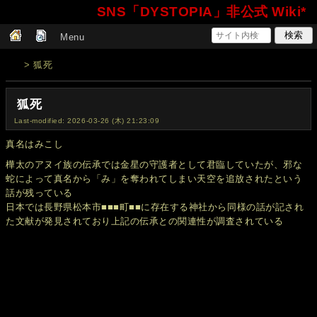
SNS「DYSTOPIA」非公式 Wiki*
Menu
> 狐死
狐死
Last-modified: 2026-03-26 (木) 21:23:09
真名はみこし
樺太のアヌイ族の伝承では金星の守護者として君臨していたが、邪な
蛇によって真名から「み」を奪われてしまい天空を追放されたという
話が残っている
日本では長野県松本市■■■町■■に存在する神社から同様の話が記され
た文献が発見されており上記の伝承との関連性が調査されている