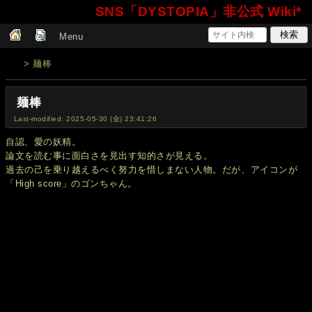
SNS「DYSTOPIA」非公式 Wiki*
Menu
> 麺棒
麺棒
Last-modified: 2025-05-30 (金) 23:41:26
自認、愛の妖精。
論文を読む事に面白さを見出す知的さが見える。
過去の己を乗り越えるべく努力を惜しまない人物。だが、アイコンが
「High score」のゴンちゃん。