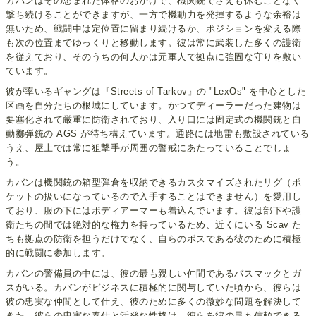
カバンはその恵まれた体格のおかげで、機関銃でさえも休むことなく
撃ち続けることができますが、一方で機動力を発揮するような余裕は
無いため、戦闘中は定位置に留まり続けるか、ポジションを変える際
も次の位置までゆっくりと移動します。彼は常に武装した多くの護衛
を従えており、そのうちの何人かは元軍人で拠点に強固な守りを敷い
ています。
彼が率いるギャングは『Streets of Tarkov』の "LexOs" を中心とした
区画を自分たちの根城にしています。かつてディーラーだった建物は
要塞化されて厳重に防衛されており、入り口には固定式の機関銃と自
動擲弾銃の AGS が待ち構えています。通路には地雷も敷設されている
うえ、屋上では常に狙撃手が周囲の警戒にあたっていることでしょ
う。
カバンは機関銃の箱型弾倉を収納できるカスタマイズされたリグ（ポ
ケットの扱いになっているので入手することはできません）を愛用し
ており、服の下にはボディアーマーも着込んでいます。彼は部下や護
衛たちの間では絶対的な権力を持っているため、近くにいる Scav た
ちも拠点の防衛を担うだけでなく、自らのボスである彼のために積極
的に戦闘に参加します。
カバンの警備員の中には、彼の最も親しい仲間であるバスマックとガ
スがいる。カバンがビジネスに積極的に関与していた頃から、彼らは
彼の忠実な仲間として仕え、彼のために多くの微妙な問題を解決して
きた。彼らの忠実な奉仕と活発な性格は、彼らを彼の最も信頼できる