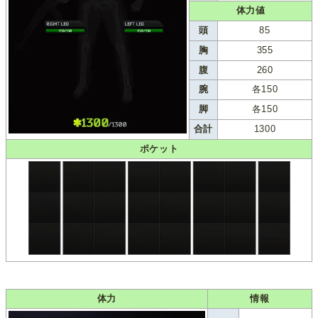
体力値
頭
85
胸
355
腹
260
腕
各150
脚
各150
合計
1300
ポケット
体力
情報