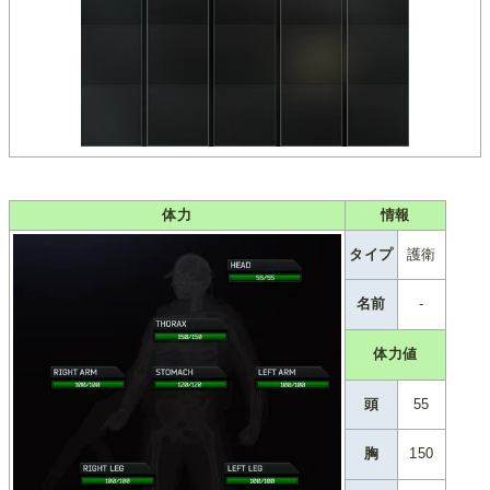
体力
情報
タイプ
護衛
名前
-
体力値
頭
55
胸
150