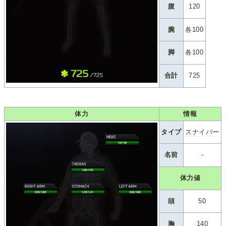
腹
120
腕
各100
脚
各100
合計
725
体力
情報
タイプ
スナイパー
名前
-
体力値
頭
50
胸
140