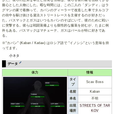
腹心とした人物にした。暇な時間には、この二人の「ダンディ」はラ
グマンの家で着飾って、カバンのディーラーで改造した車でタルコフ
の街中を駆け抜ける違法ストリートレースを主催するのが好きだっ
た。バスマックとガスはいつもカバンのそばにいて、彼のために戦い
に突撃する。彼らは戦闘装備よりも個性的な服装を好むが、たまに例
外もある。バスマックはマチェーテ、ガスはバールが特に好きであ
る。
※"カバン" (Kaban / Кабан) はロシア語で "イノシシ"という意味を持
ってます。
小ネタ
データ
体力
情報
タイ
Scav Boss
プ
名前
Kaban
本名
不明
出現
STREETS OF TAR
場所
KOV