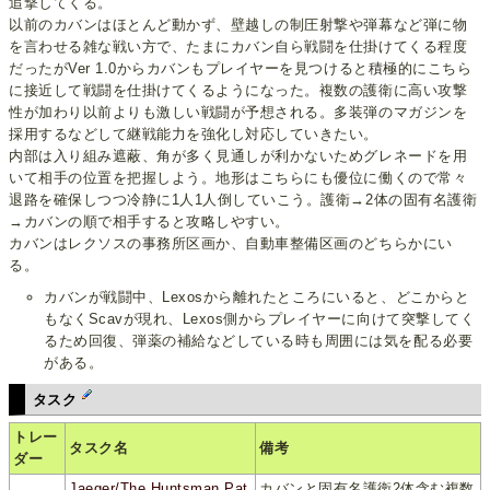
追撃してくる。
以前のカバンはほとんど動かず、壁越しの制圧射撃や弾幕など弾に物
を言わせる雑な戦い方で、たまにカバン自ら戦闘を仕掛けてくる程度
だったがVer 1.0からカバンもプレイヤーを見つけると積極的にこちら
に接近して戦闘を仕掛けてくるようになった。複数の護衛に高い攻撃
性が加わり以前よりも激しい戦闘が予想される。多装弾のマガジンを
採用するなどして継戦能力を強化し対応していきたい。
内部は入り組み遮蔽、角が多く見通しが利かないためグレネードを用
いて相手の位置を把握しよう。地形はこちらにも優位に働くので常々
退路を確保しつつ冷静に1人1人倒していこう。護衛→2体の固有名護衛
→カバンの順で相手すると攻略しやすい。
カバンはレクソスの事務所区画か、自動車整備区画のどちらかにい
る。
カバンが戦闘中、Lexosから離れたところにいると、どこからと
もなくScavが現れ、Lexos側からプレイヤーに向けて突撃してく
るため回復、弾薬の補給などしている時も周囲には気を配る必要
がある。
タスク
トレー
タスク名
備考
ダー
Jaeger/The Huntsman Pat
カバンと固有名護衛2体含む複数