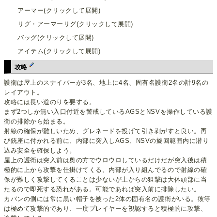
アーマー(クリックして展開)
リグ・アーマーリグ(クリックして展開)
バッグ(クリックして展開)
アイテム(クリックして展開)
攻略
護衛は屋上のスナイパーが3名、地上に4名、固有名護衛2名の計9名の
レイアウト。
攻略には長い道のりを要する。
まず2つしか無い入口付近を警戒しているAGSとNSVを操作している護
衛の排除から始まる。
射線の確保が難しいため、グレネードを投げて引き剥がすと良い。再
び銃座に付かれる前に、内部に突入しAGS、NSVの旋回範囲内に潜り
込み安全を確保しよう。
屋上の護衛は突入前は奥の方でウロウロしているだけだが突入後は積
極的に上から攻撃を仕掛けてくる。内部が入り組んでるので射線の確
保が難しく攻撃してくることは少ないが上からの狙撃は大体頭部に当
たるので即死する恐れがある。可能であれば突入前に排除したい。
カバンの側には常に黒い帽子を被った2体の固有名の護衛がいる。彼等
は極めて攻撃的であり、一度プレイヤーを視認すると積極的に攻撃、