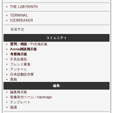
THE LABYRINTH
TERMINAL
ICEBREAKER
実装予定
コミュニティ
質問
／
雑談
／
PvE掲示板
Arena雑談掲示板
考察掲示板
不具合報告
フレンド募集
アンケート
日本語翻訳作業
愚痴
編集
編集掲示板
画像添付ページ
／
topimage
テンプレート
協議