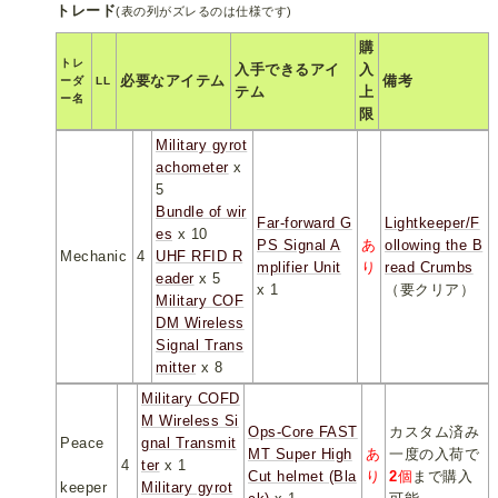
トレード
(表の列がズレるのは仕様です)
購
トレ
入手できるアイ
入
必要なアイテム
備考
ーダ
LL
テム
上
ー名
限
Military gyrot
achometer
x
5
Bundle of wir
Far-forward G
Lightkeeper/F
es
x 10
PS Signal A
あ
ollowing the B
Mechanic
4
UHF RFID R
mplifier Unit
り
read Crumbs
eader
x 5
x 1
（要クリア）
Military COF
DM Wireless
Signal Trans
mitter
x 8
Military COFD
M Wireless Si
Ops-Core FAST
カスタム済み
Peace
gnal Transmit
MT Super High
あ
一度の入荷で
4
ter
x 1
Cut helmet (Bla
り
2
個
まで購入
keeper
Military gyrot