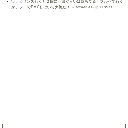
ラビリンス行くと２回に一回ぐらいは落ちてる フルパで行く
か、ソロでPMCしばいて大漁だ！ --
2026-01-11 (日) 11:55:31