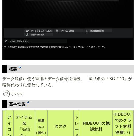
概要
データ送信に使う軍用のデータ信号送信機。 製品名の「SG-C10」が
略称代わりに使われている。
小ネタ
基本性能
HIDEOUT
ア
アイテム
ト
でのクラ
重量
イ
名
レ
HIDEOUTの施
タスク
フト材料
(
Kg
)
コ
「短縮
ー
設材料
消費〇 /
(
耐久
)
ン
名」
ド