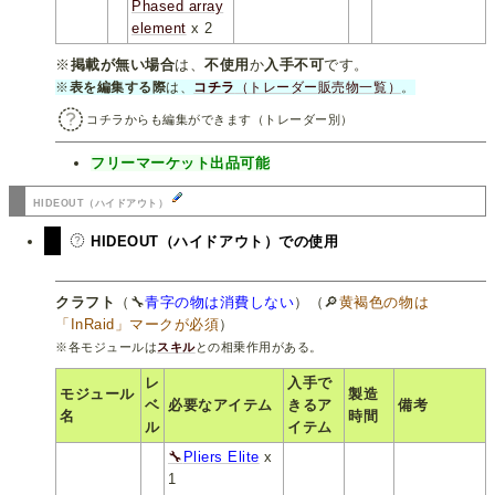
Phased array
element
x 2
※
掲載が無い場合
は、
不使用
か
入手不可
です。
※
表を編集する際
は、
コチラ
（トレーダー販売物一覧）
。
コチラからも編集ができます（トレーダー別）
フリーマーケット出品可能
HIDEOUT（ハイドアウト）
HIDEOUT（ハイドアウト）での使用
クラフト
（🔧
青字の物は消費しない
）（🔎
黄褐色の物は
「InRaid」マークが必須
）
※各モジュールは
スキル
との相乗作用がある。
レ
入手で
モジュール
製造
ベ
必要なアイテム
きるア
備考
名
時間
ル
イテム
🔧
Pliers Elite
x
1