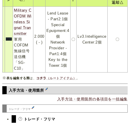
返却△
Military C
Lend Lease
OFDM Wi
- Part2:1個
reless Si
Special
gnal Tran
Epuipment:4
smitter
2.000
個
Lv3.Intelligence
軍用
〇
〇
( - )
Network
Center:2個
COFDM
Provider -
無線信号
Part1:4個
送信機
Key to the
「SG-
Tower:1個
C10」
※
表を編集する際
は、
コチラ
（ルートアイテム）
。
入手方法・使用箇所
入手方法・使用箇所の各項目を一括編集
トレード・フリマ
トレード・フリマ