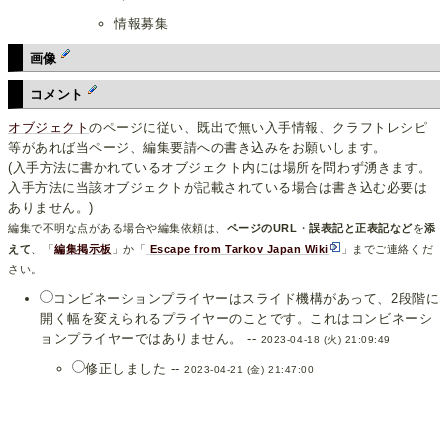
情報募集
画像
コメント
オブジェクト
のページに従い、既出で無い入手情報、クラフトレシピ
等があれば当ページ、編集要請への書き込みをお願いします。
(入手方法に書かれているオブジェクト内には場所を問わず湧きます。
入手方法に当該オブジェクトが記載されている場合は書き込む必要は
ありません。)
編集で不明な点がある場合や編集依頼は、
ページのURL
・
誤表記と正表記など
を
添
えて
、「
編集掲示板
」か「
Escape from Tarkov Japan Wiki
」までご連絡くだ
さい。
コンビネーションプライヤーはスライド機構があって、2段階に
開く幅を変えられるプライヤーのことです。これはコンビネーシ
ョンプライヤーではありません。 --
2023-04-18 (火) 21:09:49
修正しました --
2023-04-21 (金) 21:47:00