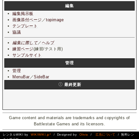
編集
編集掲示板
画像添付ページ
／
topimage
テンプレート
協議
編集に際して
／
ヘルプ
練習ページ
(練習/テスト用)
サンプルサイト
管理
管理
MenuBar
／
SideBar
最終更新
Game content and materials are trademarks and copyrights of
Battlestate Games and its licensors.
レンタルWIKI by
WIKIWIKI.jp*
/ Designed by
Olivia
/
広告について
/ 無料レン