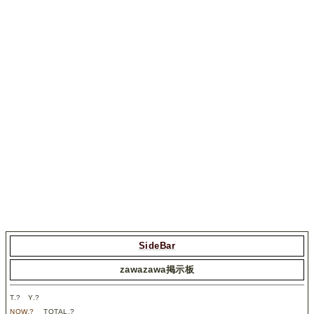
SideBar
zawazawa掲示板
T.
?
Y.
?
NOW.
?
TOTAL.
?