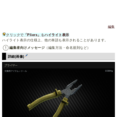
編集
クリックで
「Pliers」
を
ハイライト表示
ハイライト表示の仕様上、他の単語も表示されることがあります。
編集者向けメッセージ
（編集方法・命名規則など）
詳細(画像)