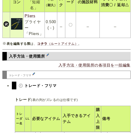
コン
「短縮
ード
の施設材料
ク
消費〇 / 返却△
(
耐久
)
名」
Pliers
プライヤ
0.500
_
〇
_
_
ー
( - )
「Pliers」
※
表を編集する際
は、
コチラ
（ルートアイテム）
。
入手方法・使用箇所
入手方法・使用箇所の各項目を一括編集
トレード・フリマ
トレード・フリマ
トレード
(表の列がズレるのは仕様です)
購
トレ
入手できるアイ
入
必要なアイテム
備考
ーダ
LL
テム
上
ー名
限