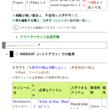
9x39 SR3M.130 30-
あ
Prapor
3
Pliers
x 4
で
5
個
まで
round magazine x 1
り
購入可能
※
掲載が無い場合
は、
不使用
か
入手不可
です。
※
表を編集する際
は、
コチラ
（トレーダー販売物一覧）
。
コチラからも編集ができます（トレーダー別）
フリーマーケット出品可能
HIDEOUT（ハイドアウト）
HIDEOUT（ハイドアウト）での使用
クラフト
（🔧
青字の物は消費しない
）（🔎
黄褐色の物は
「InRaid」マークが必須
）
※各モジュールは
スキル
との相乗作用がある。
レ
モジュール
入手できる
製造時
備
ベ
必要なアイテム
名
アイテム
間
考
ル
Workbench
🔧
Set of files "Mast
Round plier
(ワークベ
1
er"
x 1
15min
ー
s
x 1