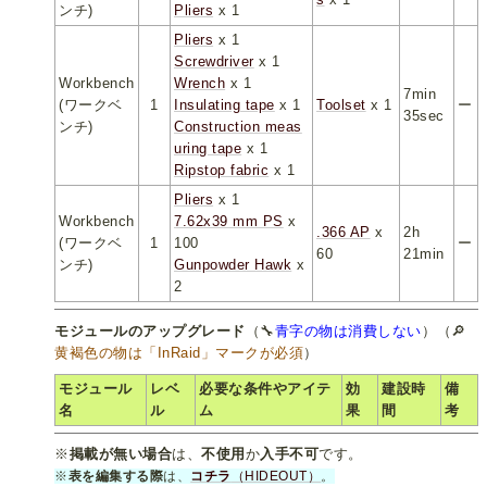
ンチ)
Pliers
x 1
Pliers
x 1
Screwdriver
x 1
Workbench
Wrench
x 1
7min
(ワークベ
1
Insulating tape
x 1
Toolset
x 1
ー
35sec
ンチ)
Construction meas
uring tape
x 1
Ripstop fabric
x 1
Pliers
x 1
Workbench
7.62x39 mm PS
x
.366 AP
x
2h
(ワークベ
1
100
ー
60
21min
ンチ)
Gunpowder Hawk
x
2
モジュールのアップグレード
（🔧
青字の物は消費しない
）（🔎
黄褐色の物は「InRaid」マークが必須
）
モジュール
レベ
必要な条件やアイテ
効
建設時
備
名
ル
ム
果
間
考
※
掲載が無い場合
は、
不使用
か
入手不可
です。
※
表を編集する際
は、
コチラ
（HIDEOUT）
。