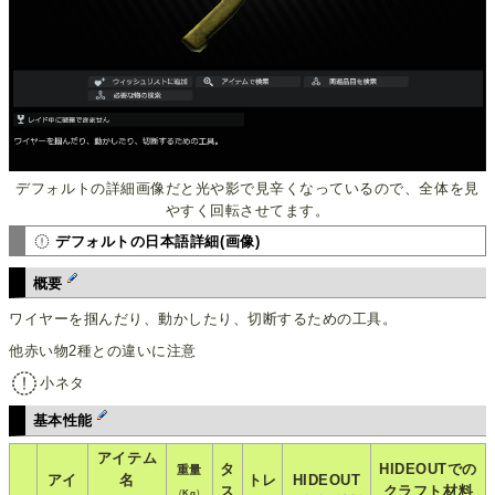
デフォルトの詳細画像だと光や影で見辛くなっているので、全体を見
やすく回転させてます。
デフォルトの日本語詳細(画像)
概要
ワイヤーを掴んだり、動かしたり、切断するための工具。
他赤い物2種との違いに注意
小ネタ
基本性能
アイテム
タ
HIDEOUTでの
重量
アイ
名
トレ
HIDEOUT
ス
クラフト材料
(
Kg
)