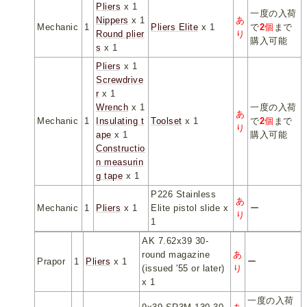
Pliers
x 1
一度の入荷
Nippers
x 1
あ
Mechanic
1
Pliers Elite
x 1
で
2
個
まで
Round plier
り
購入可能
s
x 1
Pliers
x 1
Screwdrive
r
x 1
Wrench
x 1
一度の入荷
あ
Mechanic
1
Insulating t
Toolset
x 1
で
2
個
まで
り
ape
x 1
購入可能
Constructio
n measurin
g tape
x 1
P226 Stainless
あ
Mechanic
1
Pliers
x 1
Elite pistol slide x
ー
り
1
AK 7.62x39 30-
round magazine
あ
Prapor
1
Pliers
x 1
ー
(issued '55 or later)
り
x 1
一度の入荷