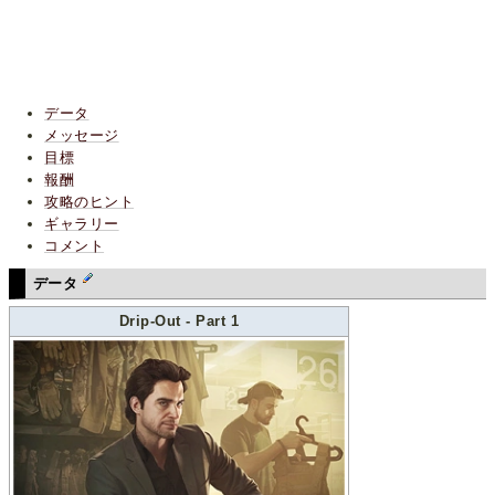
データ
メッセージ
目標
報酬
攻略のヒント
ギャラリー
コメント
データ
Drip-Out - Part 1