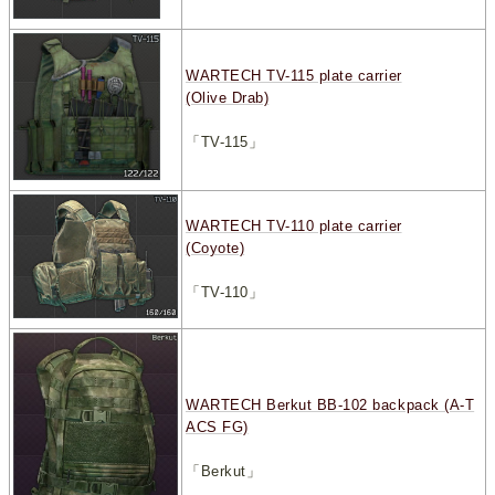
WARTECH TV-115 plate carrier
(Olive Drab)
「TV-115」
WARTECH TV-110 plate carrier
(Coyote)
「TV-110」
WARTECH Berkut BB-102 backpack (A-T
ACS FG)
「Berkut」