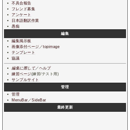
不具合報告
フレンド募集
アンケート
日本語翻訳作業
愚痴
編集
編集掲示板
画像添付ページ
／
topimage
テンプレート
協議
編集に際して
／
ヘルプ
練習ページ
(練習/テスト用)
サンプルサイト
管理
管理
MenuBar
／
SideBar
最終更新