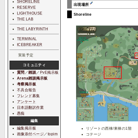
SHORELINE
出現場所
RESERVE
LIGHTHOUSE
Shoreline
THE LAB
THE LABYRINTH
TERMINAL
ICEBREAKER
実装予定
コミュニティ
質問
／
雑談
／
PvE掲示板
Arena雑談掲示板
考察掲示板
不具合報告
フレンド募集
アンケート
日本語翻訳作業
愚痴
編集
編集掲示板
リゾートの西棟/東棟の1階
画像添付ページ
／
topim
コテージ