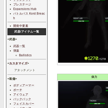
プレステージ
Expansions Hub
バトルパス Kord Breac
h
開発中要素
武器/アイテム一覧
<武器>
武器一覧
弾薬
Ballistics
<
カスタマイズ
>
アタッチメント
体力
<装備>
ボディアーマー
ポーチ
アイウェア
バックパック
フェイスカバー