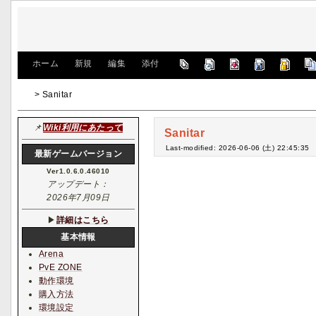
[
ホーム
|
新規
|
編集
|
添付
]
> Sanitar
📌
Wiki利用にあたって
Sanitar
Last-modified: 2026-06-06 (土) 22:45:35
最新ゲームバージョン
Ver1.0.6.0.46010
アップデート：
2026年7月09日
▶
詳細はこちら
基本情報
Arena
PvE ZONE
動作環境
購入方法
環境設定