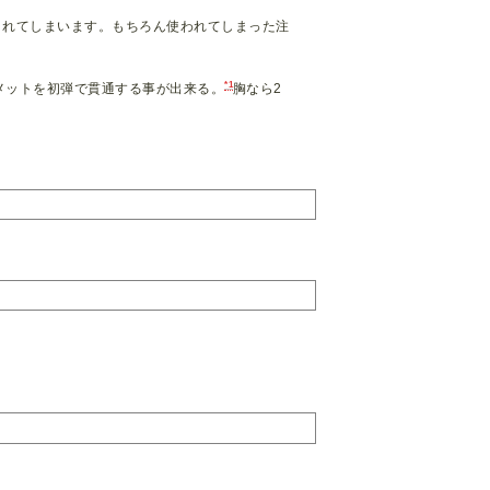
されてしまいます。もちろん使われてしまった注
。
*1
ルメットを初弾で貫通する事が出来る。
胸なら2
。