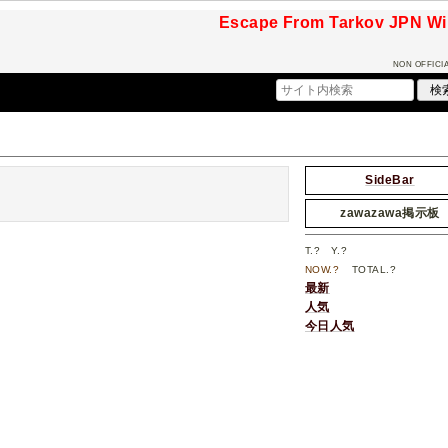
Escape From Tarkov JPN Wik
NON OFFICIA
SideBar
zawazawa掲示板
T.
?
Y.
?
NOW.
?
TOTAL.
?
最新
人気
今日人気