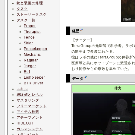
銃と装備の修理
タスク
ストーリータスク
タスク一覧
Prapor
経歴
Therapist
Fence
【サニター】
Skier
TerraGroupの元医師で科学者
Peacekeeper
の開発まで多岐にわたる。
Mechanic
彼はラボの他にTerraGroup
Ragman
医療班と共にホットゾーンに派遣さ
Jaeger
おり同僚からの尊敬を集めていた。
Ref
Lightkeeper
データ
BTR Driver
体力
スキル
経験値とレベル
マスタリング
フリーマーケット
アイテム検索
アチーブメント
HIDEOUT
カルマシステム
トランジット