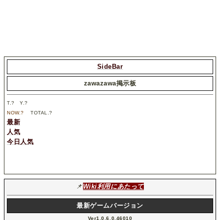
SideBar
zawazawa掲示板
T.
?
Y.
?
NOW.
?
TOTAL.
?
最新
人気
今日人気
📌
Wiki利用にあたって
最新ゲームバージョン
Ver1.0.6.0.46010