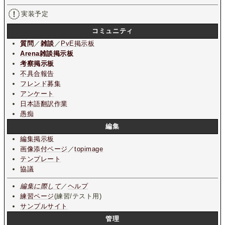
実装予定
コミュニティ
質問
／
雑談
／
PvE掲示板
Arena雑談掲示板
考察掲示板
不具合報告
フレンド募集
アンケート
日本語翻訳作業
愚痴
編集
編集掲示板
画像添付ページ
／
topimage
テンプレート
協議
編集に際して
／
ヘルプ
練習ページ
(練習/テスト用)
サンプルサイト
管理