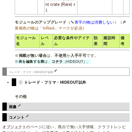
nt crate (Rare)
x
1
モジュールのアップグレード
（🔧
青字の物は消費しない
）（🔎
黄褐色の物は「InRaid」マークが必須
）
モジュール
レベ
必要な条件やアイテ
効
建設時
備
名
ル
ム
果
間
考
※
掲載が無い場合
は、
不使用
か
入手不可
です。
※
表を編集する際
は、
コチラ
（HIDEOUT）
。
トレード・フリマ・HIDEOUT以外
トレード・フリマ・HIDEOUT以外
その他
画像
コメント
オブジェクト
のページに従い、既出で無い入手情報、クラフトレシピ