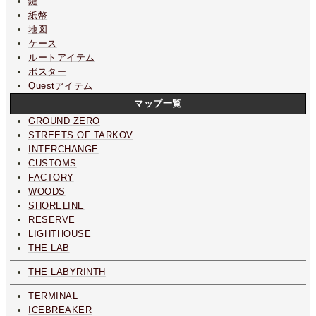
鍵
紙幣
地図
ケース
ルートアイテム
ポスター
Questアイテム
マップ一覧
GROUND ZERO
STREETS OF TARKOV
INTERCHANGE
CUSTOMS
FACTORY
WOODS
SHORELINE
RESERVE
LIGHTHOUSE
THE LAB
THE LABYRINTH
TERMINAL
ICEBREAKER