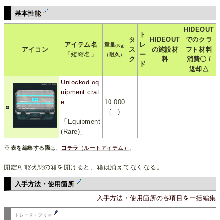
基本性能
HIDEOUT
ト
タ
HIDEOUT
でのクラ
アイテム名
レ
重量
(
Kg
)
アイコン
ス
の施設材
フト材料
「短縮名」
ー
(
耐久
)
ク
料
消費〇 /
ド
返却△
Unlocked eq
uipment crat
e
10.000
_
_
_
_
( - )
「Equipment
(Rare)」
※
表を編集する際
は、
コチラ
（ルートアイテム）
。
開錠可能状態の箱を開けると、箱は消えてなくなる。
入手方法・使用箇所
入手方法・使用箇所の各項目を一括編集
トレード・フリマ