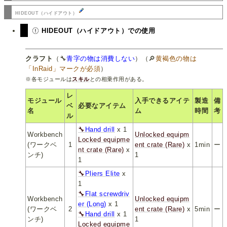
HIDEOUT（ハイドアウト）
HIDEOUT（ハイドアウト）での使用
クラフト
（🔧
青字の物は消費しない
）（🔎
黄褐色の物は
「InRaid」マークが必須
）
※各モジュールは
スキル
との相乗作用がある。
レ
モジュール
入手できるアイテ
製造
備
ベ
必要なアイテム
名
ム
時間
考
ル
🔧
Hand drill
x 1
Workbench
Unlocked equipm
Locked equipme
(ワークベ
1
ent crate (Rare)
x
1min
ー
nt crate (Rare)
x
ンチ)
1
1
🔧
Pliers Elite
x
1
🔧
Flat screwdriv
Workbench
Unlocked equipm
er (Long)
x 1
(ワークベ
2
ent crate (Rare)
x
5min
ー
🔧
Hand drill
x 1
ンチ)
1
Locked equipme