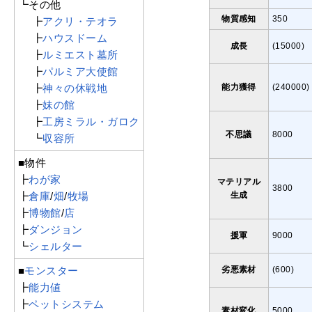
┗その他
物質感知
350
┣
アクリ・テオラ
┣
ハウスドーム
成長
(15000)
┣
ルミエスト墓所
┣
パルミア大使館
┣
神々の休戦地
能力獲得
(240000)
┣
妹の館
┣
工房ミラル・ガロク
不思議
8000
┗
収容所
■物件
┣
わが家
マテリアル
3800
┣
倉庫
/
畑
/
牧場
生成
┣
博物館
/
店
┣
ダンジョン
援軍
9000
┗
シェルター
■
モンスター
劣悪素材
(600)
┣
能力値
┣
ペットシステム
素材変化
5000