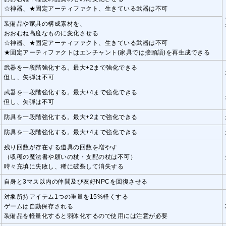
☆神器、★固定アーティファクト、生きている武器は不可
装備品や家具の構成素材を、
おおむね高度なものに変化させる
☆神器、★固定アーティファクト、生きている武器は不可
★固定アーティファクトはエンチャント(家具では接頭語)を再生成できる
武器を一段階強化する。最大+2まで強化できる
但し、矢弾は不可
武器を一段階強化する。最大+4まで強化できる
但し、矢弾は不可
防具を一段階強化する。最大+2まで強化できる
防具を一段階強化する。最大+4まで強化できる
残り回数が存在する道具の回数を増やす
（収穫の魔法書や願いの杖・支配の杖は不可）
時々充填に失敗し、稀に破裂して消失する
自身と3マス以内の仲間及び友好NPCを回復させる
対象所持アイテム1つの重量を15%軽くする
ゲームは自動保存される
装備品を軽量化すると弱体化するので使用には注意が必要