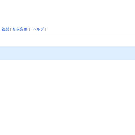
|
複製
|
名前変更
] [
ヘルプ
]