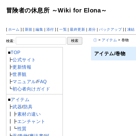
冒険者の休息所 ～Wiki for Elona～
[
ホーム
] [
新規
|
編集
|
添付
] [
一覧
|
最終更新
|
差分
|
バックアップ
] [
凍結
>
アイテム
> 巻物
検索:
■
TOP
アイテム/巻物
┣
公式サイト
┣
更新情報
┣
世界観
┣
マニュアル
/
FAQ
┗
初心者向けガイド
■
アイテム
┣
武器
/
防具
┃┣
素材の違い
┃┣
エンチャント
┃┗
性質
┣
薬
/
巻物
/
魔法書
/
杖