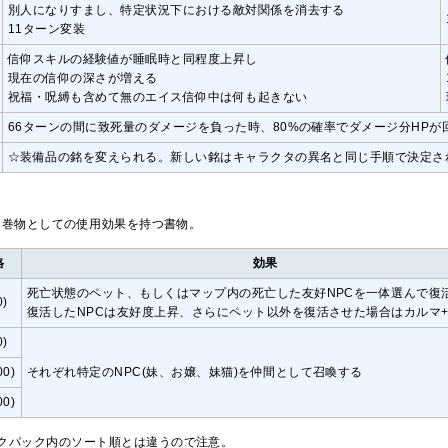
別人になりすまし、特定状況下における敵対関係を消去する
11ターン変装
信仰スキルの経験値が睡眠時と同程度上昇し
現在の信仰の深さが増える
祝福・呪縛も含めて無のエイス信仰中は何も起きない
66ターンの間に致死量のダメージを負った時、80%の確率でダメージ分HPが
☆装備品の銘を変えられる。新しい銘はキャラクタの異名と同じ手順で決定さ
、巻物としての使用効果を持つ書物。
格
効果
死亡状態のペット、もしくはマップ内の死亡した友好NPCを一体選んで復
0)
復活したNPCは友好度上昇、さらにペット以外を復活させた場合はカルマ+
0)
00)
それぞれ特定のNPC(妹、お嬢、妹猫)を仲間として召喚する
00)
クパック内のソート順とは違うので注意。