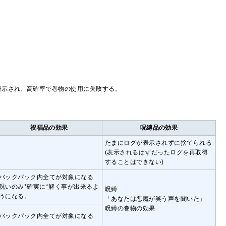
表示され、高確率で巻物の使用に失敗する。
祝福品の効果
呪縛品の効果
たまにログが表示されずに捨てられる
(表示されるはずだったログを再取得
することはできない)
バックパック内全てが対象になる
呪いのみ*確実に*解く事が出来るよ
呪縛
うになる。
「あなたは悪魔が笑う声を聞いた」
呪縛の巻物の効果
バックパック内全てが対象になる