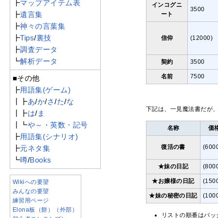
┣
マップアイテム表
インコグニ
3500
┣
遺言集
ート
┣
神々の言葉集
┣
Tips
/
裏技
信仰
(12000)
┣
調査データ
┗
解析データ
契約
3500
名前
7500
■その他
┣
用語集(ゲーム)
┃┣
あ
/
か
/
さ
/
た
/
な
下記は、一見魔法書だが
┃┣
は
/
ま
┃┗
や～・英数・記号
名称
価
┣
用語集(シナリオ)
復活の書
(600
┣
元ネタ集
┗
噂
/
Books
★妹の日記
(800
★お嬢様の日記
(150
Wikiへの要望
みんなの要望
★妹の秘密の日記
(100
練習用ページ
Elona板（餅）（外部）
リストの順番はバッ