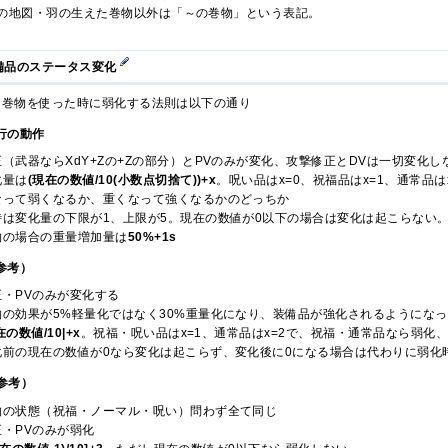
の地図・羽の生えた巻物以外は「～の巻物」という表記。
備品のステータス変化
た巻物を使った時に弱化する法則は以下の通り
現行の動作
（武器ならXdY+Zの+Zの部分）とPVのみが変化、攻撃修正とDVは一切変化し
化量は
(現在の数値/10(小数点切捨て))+x
。呪い品はx=0、祝福品はx=1、通常品
なって弱くなるか、重くなって強くなるかのどっちか
時は変化量の下限が1、上限が5。現在の数値が0以下の場合は変化は起こらない
物の場合の重量増加量は
50%+1s
（参考）
・PVのみが変化する
物の効果が5%軽量化ではなく30%重量化になり、装備品が強化されるようにな
在の数値/10|+x
。祝福・呪い品はx=1、通常品はx=2で、祝福・通常品なら弱化
前の現在の数値が0なら変化は起こらず、変化後に0になる場合は代わりに弱化時
参考）
物の状態（祝福・ノーマル・呪い）問わず全て同じ
・PVのみが弱化