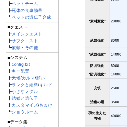
┣
ペットチーム
┣
死体の食事効果
┗
ペットの遺伝子合成
*素材変化*
20000
■クエスト
┣
メインクエスト
┣
サブクエスト
武器強化
8000
┗
依頼・その他
*武器強化*
14000
■システム
┣
config.txt
防具強化
8000
┣
キー配置
*防具強化*
14000
┣
天候
/
カルマ
/
願い
┣
ランクと給料
/
ギルド
充填
2500
┣
小さなメダル
┣
結婚と遺伝子
治癒の雨
3500
┣
カスタマイズ
/
おまけ
┗
ショウルーム
羽の生えた
40000
巻物
■データ集