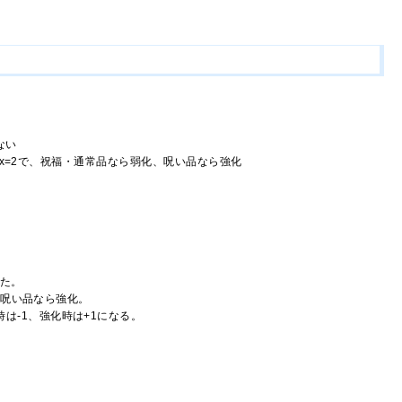
ない
はx=2で、祝福・通常品なら弱化、呪い品なら強化
。
った。
、呪い品なら強化。
は-1、強化時は+1になる。