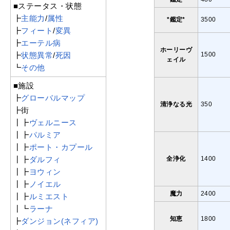
■ステータス・状態
┣
主能力
/
属性
*鑑定*
3500
┣
フィート
/
変異
┣
エーテル病
ホーリーヴ
┣
状態異常
/
死因
1500
ェイル
┗
その他
■施設
┣
グローバルマップ
清浄なる光
350
┣街
┃┣
ヴェルニース
┃┣
パルミア
┃┣
ポート・カプール
┃┣
ダルフィ
全浄化
1400
┃┣
ヨウィン
┃┣
ノイエル
魔力
2400
┃┣
ルミエスト
┃┗
ラーナ
知恵
1800
┣
ダンジョン(ネフィア)