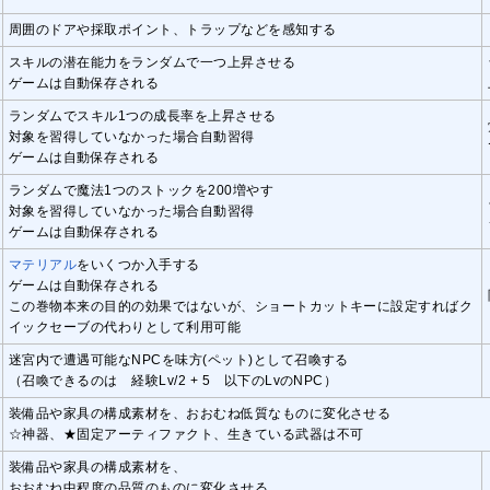
周囲のドアや採取ポイント、トラップなどを感知する
スキルの潜在能力をランダムで一つ上昇させる
ゲームは自動保存される
ランダムでスキル1つの成長率を上昇させる
対象を習得していなかった場合自動習得
ゲームは自動保存される
ランダムで魔法1つのストックを200増やす
対象を習得していなかった場合自動習得
ゲームは自動保存される
マテリアル
をいくつか入手する
ゲームは自動保存される
この巻物本来の目的の効果ではないが、ショートカットキーに設定すればク
イックセーブの代わりとして利用可能
迷宮内で遭遇可能なNPCを味方(ペット)として召喚する
（召喚できるのは 経験Lv/2 + 5 以下のLvのNPC）
装備品や家具の構成素材を、おおむね低質なものに変化させる
☆神器、★固定アーティファクト、生きている武器は不可
装備品や家具の構成素材を、
おおむね中程度の品質のものに変化させる