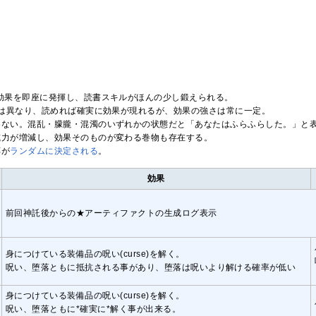
効果を即座に発揮し、読書スキルがほんの少し鍛えられる。
は異なり、読めれば確実に効果が現れるが、効果の強さは常に一定。
めない。混乱・朦朧・混濁のいずれかの状態だと「あなたはふらふらした。」と
威力が増減し、効果そのものが変わる巻物も存在する。
応が
ランダムに決定される
。
効果
前回神託後からの★アーティファクトの生成ログ表示
身につけている装備品の呪い(curse)を解く。
呪い、堕落ともに抵抗される事があり、堕落は呪いより解ける確率が低い
身につけている装備品の呪い(curse)を解く。
呪い、堕落ともに*確実に*解く事が出来る。