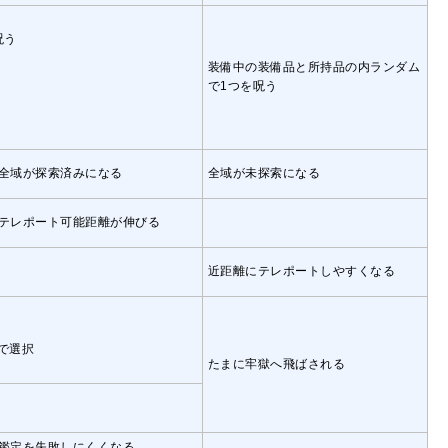
呪う
装備中の装備品と所持品の内ランダム
で1つを呪う
全域が探索済みになる
全域が未探索になる
テレポート可能距離が伸びる
近距離にテレポートしやすくなる
で選択
たまに牢獄へ飛ばされる
鑑定を失敗しにくくなる