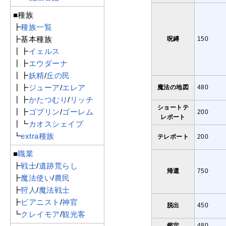
■種族
┣
種族一覧
┣基本種族
呪縛
150
┃┣
イェルス
┃┣
エウダーナ
┃┣
妖精
/
丘の民
┃┣
ジューア
/
エレア
魔法の地図
480
┃┣
かたつむり
/
リッチ
ショートテ
┃┣
ゴブリン
/
ゴーレム
200
レポート
┃┗
カオスシェイプ
┗
extra種族
テレポート
200
■
職業
┣
戦士
/
遺跡荒らし
帰還
750
┣
魔法使い
/
農民
┣
狩人
/
魔法戦士
┣
ピアニスト
/
神官
脱出
450
┗
クレイモア
/
観光客
鑑定
480