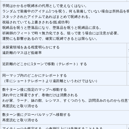
手間はかかるが呪縛水の代用として使えなくはない。
ランダムで装備中のアイテム1つを呪う。何も装備していない場合は所持品を
スタックされたアイテムであればまとめて呪縛される。
祝福されていても上書きされる(低成功率)
呪縛品を呪うと堕落品になり、堕落品を呪うと呪縛品に戻る。
祈祷師のフィートで時々無力化できる。狙って使う場合には注意が必要。
運勢にも影響があるので、確実に呪縛できるとは限らない。
未探索領域をある程度明らかにする
遠距離のマスほど低確率
近距離のどこかに1ターンで移動（テレポート）する
同一マップ内のどこかにテレポートする
（常にショートテレポートより遠距離というわけではない）
数十ターン後に指定のマップへ移動する
潰れ中だと帰還できず、巻物だけは消費される
わが家、ラーナ、妹の館、レシマス、すくつのうち、訪問済みのものから任意
再度読むと取り消せる
数ターン後にグローバルマップへ移動する
再度読むと取り消せる
アイテム一つを鑑定する。☆奇跡以上には失敗することもある