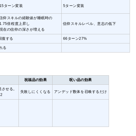
15ターン変装
5ターン変装
信仰スキルの経験値が睡眠時の
1.75倍程度上昇し
信仰スキルレベル、意志の低下
現在の信仰の深さが増える
回復する
66ターン27%
れる
祝福品の効果
呪い品の効果
活させる。
失敗しにくくなる
アンデッド数体を召喚するだけ
2