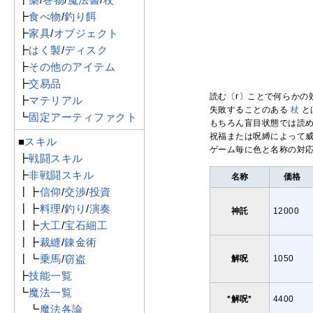
┣
食べ物
/
釣り餌
┣
家具
/
オブジェクト
┣
はく製
/
ディスク
┣
その他のアイテム
┣
交易品
読む〔r〕ことで何らかの
┣
マテリアル
失敗することのある
杖
と
┗
固定アーティファクト
もちろん盲目状態では読
祝福または呪縛によって
■
スキル
ゲーム毎に色と名称の対
┣
戦闘スキル
┣
非戦闘スキル
名称
価格
┃┣
信仰
/
交渉
/
投資
┃┣
料理
/
釣り
/
演奏
神託
12000
┃┣
大工
/
宝石細工
┃┣
裁縫
/
錬金術
┃┗
乗馬
/
窃盗
解呪
1050
┣
技能一覧
┗
魔法一覧
*解呪*
4400
┗
魔法各論