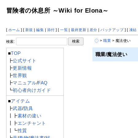
冒険者の休息所 ～Wiki for Elona～
[
ホーム
] [
新規
|
編集
|
添付
] [
一覧
|
最終更新
|
差分
|
バックアップ
] [
凍結
>
職業
> 魔法使い
検索:
■
TOP
職業/魔法使い
┣
公式サイト
┣
更新情報
┣
世界観
┣
マニュアル
/
FAQ
┗
初心者向けガイド
■
アイテム
┣
武器
/
防具
┃┣
素材の違い
┃┣
エンチャント
┃┗
性質
┣
薬
/
巻物
/
魔法書
/
杖