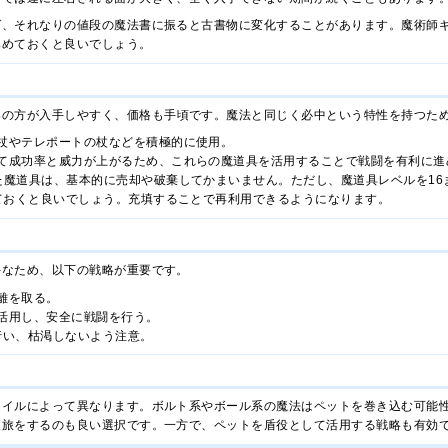
ば、それなりの値段の魔法書に振ると古書物に変化することがあります。魔術師ギ
集めておくと良いでしょう。
具
の方が入手しやすく、価格も手頃です。魔法と同じく必中という特性を持つた
杖やテレポートの杖などを積極的に使用。
て成功率と威力が上がるため、これらの魔道具を活用することで戦闘を有利に進
た魔道具は、基本的に売却や破棄してかまいません。ただし、魔道具レベルを16
しておくと良いでしょう。充填することで再利用できるようになります。
手なため、以下の戦略が重要です。
離を取る。
活用し、安全に戦闘を行う。
行い、枯渇しないよう注意。
タイルによって異なります。ボルト系やボール系の魔法はペットを巻き込む可能
人旅をするのも良い選択です。一方で、ペットを盾役として活用する戦略も有効