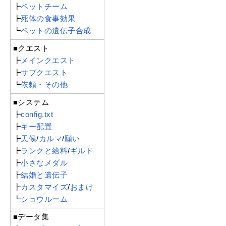
┣
ペットチーム
┣
死体の食事効果
┗
ペットの遺伝子合成
■クエスト
┣
メインクエスト
┣
サブクエスト
┗
依頼・その他
■システム
┣
config.txt
┣
キー配置
┣
天候
/
カルマ
/
願い
┣
ランクと給料
/
ギルド
┣
小さなメダル
┣
結婚と遺伝子
┣
カスタマイズ
/
おまけ
┗
ショウルーム
■データ集