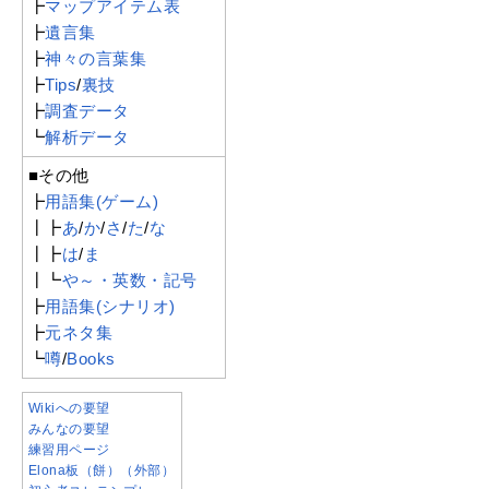
┣
マップアイテム表
┣
遺言集
┣
神々の言葉集
┣
Tips
/
裏技
┣
調査データ
┗
解析データ
■その他
┣
用語集(ゲーム)
┃┣
あ
/
か
/
さ
/
た
/
な
┃┣
は
/
ま
┃┗
や～・英数・記号
┣
用語集(シナリオ)
┣
元ネタ集
┗
噂
/
Books
Wikiへの要望
みんなの要望
練習用ページ
Elona板（餅）（外部）