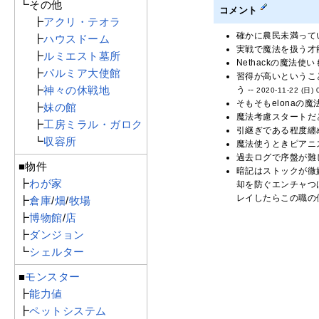
┗その他
コメント
┣
アクリ・テオラ
確かに農民未満って
┣
ハウスドーム
実戦で魔法を扱う才
┣
ルミエスト墓所
Nethackの魔法使
┣
パルミア大使館
習得が高いというこ
┣
神々の休戦地
う --
2020-11-22 (日) 
そもそもelona
┣
妹の館
魔法考慮スタートだ
┣
工房ミラル・ガロク
引継ぎである程度纏
┗
収容所
魔法使うときピアニ
過去ログで序盤が難
■物件
暗記はストックが微
┣
わが家
却を防ぐエンチャつ
レイしたらこの職の
┣
倉庫
/
畑
/
牧場
┣
博物館
/
店
┣
ダンジョン
┗
シェルター
■
モンスター
┣
能力値
┣
ペットシステム