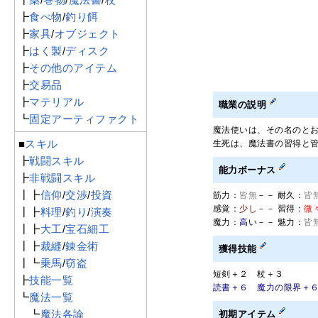
┣
食べ物
/
釣り餌
┣
家具
/
オブジェクト
┣
はく製
/
ディスク
┣
その他のアイテム
┣
交易品
┣
マテリアル
職業の説明
┗
固定アーティファクト
魔法使いは、その名のと
■
スキル
生死は、魔法書の習得と
┣
戦闘スキル
能力ボーナス
┣
非戦闘スキル
┃┣
信仰
/
交渉
/
投資
筋力：
皆無
－－ 耐久：
皆
感覚：
少し
－－ 習得：
微
┃┣
料理
/
釣り
/
演奏
魔力：
高い
－－ 魅力：
皆
┃┣
大工
/
宝石細工
┃┣
裁縫
/
錬金術
獲得技能
┃┗
乗馬
/
窃盗
短剣＋２ 杖＋３
┣
技能一覧
読書＋６ 魔力の限界＋
┗
魔法一覧
┗
魔法各論
初期アイテム