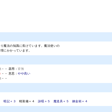
おり魔法の知識に長けています。魔法使いの
管理にかかっています。
無
－－ 器用：
皆無
々
－－ 意思：
やや高い
無
－－
６ 暗記＋３
軽装備＋４
詠唱＋５ 魔道具＋５ 錬金術＋４