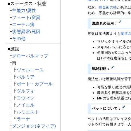
■ステータス・状態
なお、
錬金術の杖
があれ
┣
主能力
/
属性
ため、序盤から計画的に
┣
フィート
/
変異
魔道具の活用：
┣
エーテル病
┣
状態異常
/
死因
序盤は魔法書よりも
魔道
┗
その他
マジックミサイルの
スキルレベルに応じ
■施設
使用回数が0になっ
┣
グローバルマップ
は1-2本程度保管
┣街
戦闘戦略：
┃┣
ヴェルニース
┃┣
パルミア
魔法使いは近接戦闘が苦
┃┣
ポート・カプール
可能な限り敵との距
┃┣
ダルフィ
魔道具や投擲武器を
┃┣
ヨウィン
MPの管理を慎重に
┃┣
ノイエル
ペットについて：
┃┣
ルミエスト
┃┗
ラーナ
ペットの活用はプレイス
ットを町で待機させて一
┣
ダンジョン(ネフィア)