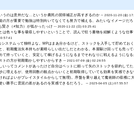
いうのは意外だな…というか農民の習得補正が高すぎるのか --
2020-11-20 (金) 17
能の方が重要で勉強は特別向いてなくても努力で補える、みたいなイメージだろう
いも賢さ（≠知力）が低かったっけ --
2020-11-22 (日) 03:25:41
とは色々な事を吸収しやすいということで、読んで狂う書物を紐解くような仕事
03:57:41
の魔法システムって独特よな。MPはまあ分かるけど、ストックを入手して貯めておく
と、初期魔法矢本持ちが素晴らしい出だしだとわかる。本屋駆け回っても売ってな
めて持っていくと、安定して稼げるようになるまでそれなりに戦えるようになるか
ストの方が初期動かしやすいからすき --
2021-07-09 (金) 02:26:55
しいってコメントがあったけど自分はペットに頼って矢のストックを節約してた。
妙に増えるが、使用回数の観点からいくと初期取得していても効果を実感できな
ければよいがプレイスタイルからして無理)。序盤を乗り越えて魔術師の収穫に
使い勝手に雲泥の差があるのを実感できるだろう。 --
2025-04-05 (土) 07:55:57