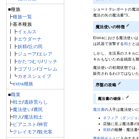
■種族
ショートテレポートの魔法
魔法の矢の魔法書*3。
┣
種族一覧
┣基本種族
魔法使いの特徴
┃┣
イェルス
Elonaにおける魔法使
┃┣
エウダーナ
は武器で攻撃する
戦士
と
┃┣
妖精
/
丘の民
しかし、生活系のスキル
┃┣
ジューア
/
エレア
キルもないため金銭面も
┃┣
かたつむり
/
リッチ
魔法使いの初期状態では
┃┣
ゴブリン
/
ゴーレム
販売されるわけではない
┃┗
カオスシェイプ
┗
extra種族
序盤の攻略
■
職業
魔法書の確保：
┣
戦士
/
遺跡荒らし
┣
魔法使い
/
農民
魔法書
の入手は魔法使い
┣
狩人
/
魔法戦士
ネフィア（ダンジョ
┣
ピアニスト
/
神官
店舗に並ぶ魔法書の
依頼
の報酬：魔法書
┗
クレイモア
/
観光客
魔術師ギルド
に入会する