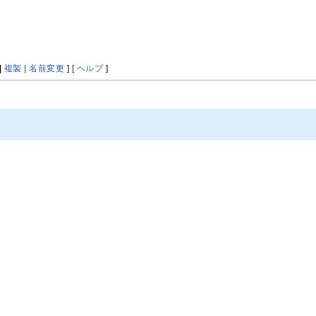
|
複製
|
名前変更
] [
ヘルプ
]