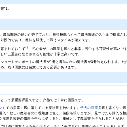
書*1。
いは、魔法関連の能力が秀でており、獲得技能もすべて魔法関連のスキルで構成さ
は対照的であり、魔法を駆使して戦うスタイルが魅力です。
*1
に恵まれておらず
、初心者がこの職業を選ぶと非常に苦労する可能性が高いです
難しい三重苦に悩まされる可能性が非常に高いです。
、ショートテレポートの魔法書が1冊と魔法の矢の魔法書が3冊与えられます。た
ため、残り回数には留意しておく必要があります。
にとって最重要課題ですが、序盤では非常に困難です。
ン）
での探索：床に落ちている魔法書を拾います。
子犬の洞窟
探索も悪くない選
購入：欲しい魔法書の出現頻度は低く、値段も張りますが、見つけたら購入を検
や魔道具関連の依頼を中心に受けると、報酬として魔法書を得られることがあり
までは運に左右される面が大きく、全く入手できない期間が続くこともあります