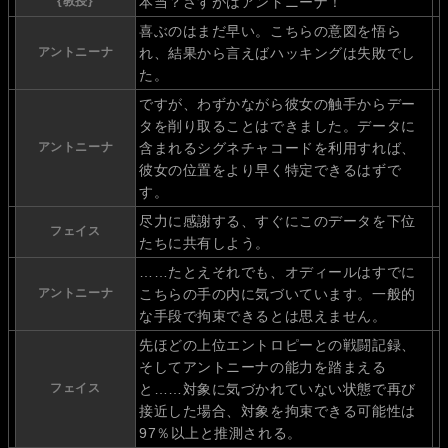
{教授}
本当？さすがはアントニーナ！
喜ぶのはまだ早い。こちらの意図を悟ら
アントニーナ
れ、結果から言えばハッキングは失敗でし
た。
ですが、わずかながら彼女の触手からデー
タを削り取ることはできました。データに
アントニーナ
含まれるシグネチャコードを利用すれば、
彼女の位置をより早く特定できるはずで
す。
尽力に感謝する、すぐにこのデータを下位
フェイス
たちに共有しよう。
……たとえそれでも、オディールはすでに
アントニーナ
こちらの手の内に気づいています。一般的
な手段で拘束できるとは思えません。
先ほどの上位エントロピーとの戦闘記録、
そしてアントニーナの能力を踏まえる
フェイス
と……対象に気づかれていない状態で再び
接近した場合、対象を拘束できる可能性は
97％以上と推測される。