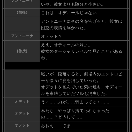
アントニーナ
いや、彼女よりも随分と小さい。
{教授}
これは、オディールじゃない……
アントニーナにその名を告げると、彼女は
困惑の表情を浮かべた。
アントニーナ
オデット？
ええ、オディールの妹よ。
{教授}
彼女のターシャリレベルで見たことがある
わ。
戦いが一段落すると、劇場内のエントロピ
ーが徐々に姿を消していった。
オデットを包んでいた紫の煙も、オディー
ルを束縛していたツルも消失した。
オデット
うぅ……力が……弱まってゆく……
私たち、やっぱり捨てられちゃった
オデット
の……？どうして……
オデット
おねえ……さま……