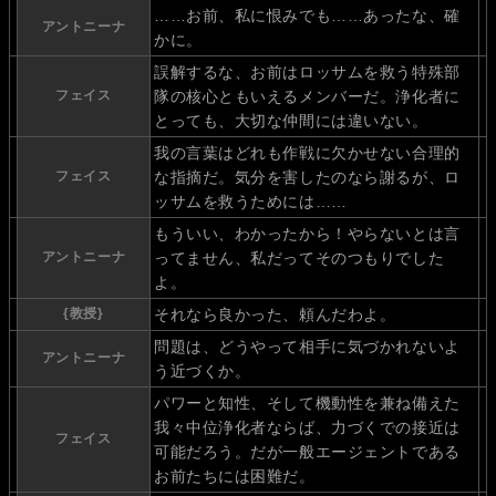
……お前、私に恨みでも……あったな、確
アントニーナ
かに。
誤解するな、お前はロッサムを救う特殊部
フェイス
隊の核心ともいえるメンバーだ。浄化者に
とっても、大切な仲間には違いない。
我の言葉はどれも作戦に欠かせない合理的
フェイス
な指摘だ。気分を害したのなら謝るが、ロ
ッサムを救うためには……
もういい、わかったから！やらないとは言
アントニーナ
ってません、私だってそのつもりでした
よ。
{教授}
それなら良かった、頼んだわよ。
問題は、どうやって相手に気づかれないよ
アントニーナ
う近づくか。
パワーと知性、そして機動性を兼ね備えた
我々中位浄化者ならば、力づくでの接近は
フェイス
可能だろう。だが一般エージェントである
お前たちには困難だ。