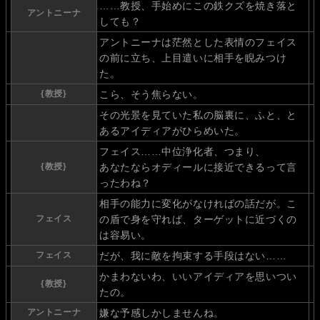
……教授、手始めにこの鉄クズを焼き落と
アントニーナ
しても？
アントニーナは茫然とした表情のフェイス
の前に立ち、上目遣いに相手を睨みつけ
た。
{教授}
こら、そう焦らない。
その光景を見ていた私の脳裏に、ふと、と
あるアイディアがひらめいた。
フェイス……中位浄化者、つまり、
{教授}
あなたならオディールに接近できるって言
ったわね？
相手の能力に変化がなければの話だが。こ
フェイス
の盾で身を守れば、ターゲットに近づくの
は容易い。
フェイス
だが、我に敵を拘束する手段はない……
かまわないわ、いいアイディアを思いつい
{教授}
たの。
アントニーナ
嫌な予感しかしませんね。