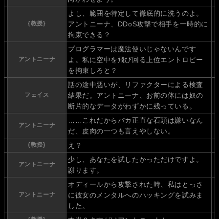
よし、範囲を特定して徹底的に洗うのよ。
{教授}
アントニーナ、DDoS攻撃で相手を一時的に
拘束できる？
プログラマーは魔法使いじゃないんです
アントニーナ
よ。私に空中を飛び回る上位エントロピー
を拘束しろと？
話の途中悪いが、リファクターによる検査
フェイス
結果だ。アントニーナ、お前の体には奴の
断片的なデータがわずかに残っている。
……これだからバカ正直な石頭は嫌いなん
アントニーナ
だ、皮肉の一つも言えやしない。
{教授}
え？
少し、あなたを試したかっただけですよ。
アントニーナ
謝ります。
オディールから攻撃された時、私はとっさ
アントニーナ
に彼女のメンタルへのハッキングを試みま
した。