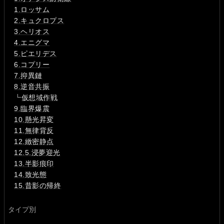
1.ロッサム
2.キュクロプス
3.ヘリオス
4.エニグマ
5.ピエリデス
6.コプリー
7.抑異鏈
8.逆音共振
┗
仮想域作戦
9.臨界爆震
10.懸光昇変
11.無律背反
12.緻密静点
12.5.浸夢迎光
13.半影痕印
14.致光態
15.昔影の帰終
タイプ別