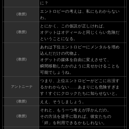
に？
エントロピーの考えは、私にもわからない
{教授}
わ。
とにかく、この仮説が正しければ、
{教授}
オデットはオディールと同じくらい危険だ
ということになる。
あれは下位エントロピーにメンタルを埋め
込んだだけの代物よ。
{教授}
オデットの媒体を自由に変えさせて、
瞬間移動したかのように見せかけることも
可能でしょうね。
つまり、上位エントロピーがどこに出没す
アントニーナ
るかわからない……あまりにも危険すぎま
す！すぐにクロックたちに知らせないと。
{教授}
ええ、そうしましょう。
それと、もう一つ考えが浮かんだの。
{教授}
その方法を逆手に取れば、彼女たちの
「絆」を利用できるかもしれない。