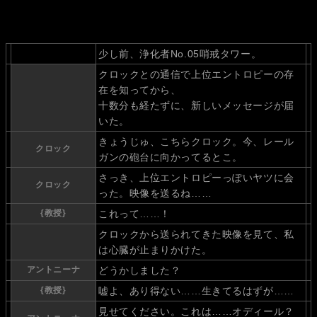
少し前、浄化者No.05哨戒タワー。
クロックとの通信で上位エントロピーの存
在を知ってから、
十数分も経たずに、新しいメッセージが届
いた。
きょうじゅ、こちらクロック。今、レール
クロック
ガンの砲台に向かってるとこ。
さっき、上位エントロピーっぽいヤツに会
クロック
った。映像を送るね……
{教授}
これって……！
クロックから送られてきた映像を見て、私
は心臓が止まりかけた。
アントニーナ
どうかしました？
{教授}
嘘よ、あり得ない……生きてるはずが……
見せてください。これは……オディール？