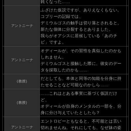
鈍くなった……
ふざけた仮説ですが、ありえなくもない。
コプリーの記録では、
デミウルゴスの触手は切り落とされると、
アントニーナ
新たな個体に分裂するとありました。
我らがオアシスに居候している「あのチ
ビ」ですよ。
オディールが、その習性を真似したのかも
しれません。
アントニーナ
デミウルゴスと接触した際に、彼女のデー
タを採取したのかも……
だとしても、本体と同等の知能を分身に持
{教授}
たせることなど可能なのかしら……
……これはとある事実に基づく仮説だけ
ど、
{教授}
オディールが自身のメンタルの一部を、分
身に分け与えていたとしたら？
エントロピーともなると、不可能とは言い
アントニーナ
切れませんね。それにしても、なぜ妹の姿