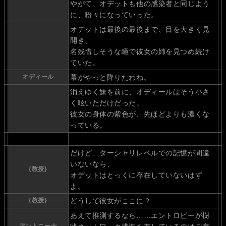
やがて、オデットも他の感染者と同じよう
に、粉々になっていった。
オデットは最後の最後まで、目を大きく見
開き、
名残惜しそうな瞳で彼女の姉を見つめ続け
ていた。
オディール
幕がやっと降りたわね。
消えゆく妹を前に、オディールはそう小さ
く呟いただけだった。
彼女の身体の紫色が、先ほどよりも濃くな
っている。
だけど、ターシャリレベルでの記憶が間違
いないなら、
{教授}
オデットはとっくに存在していないはず
よ。
{教授}
どうして彼女がここに？
あえて推測するなら……エントロピーが樹