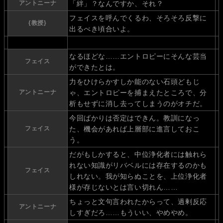
アントニーナ
「絆」？なんですか、それ？
フェイスを呼んでくるわ、そろそろ反撃に
{教授}
出るべき頃合いよ。
なるほどな……エントロピーにそんな芸当
フェイス
ができたとは。
力をひけらかすしか能のない石頭どもじ
アントニーナ
ゃ、エントロピーを捕まえたところで、分
析もせずに消し去ってしまうのがオチだ。
今回ばかりは否定はできん。教訓になっ
フェイス
た、機会があれば上層部に進言しておこ
う。
だがもしかすると、中位浄化者には触れら
れない知識がリバベルには存在するのかも
フェイス
しれない。我が知らぬことを、上位浄化者
様が存じないとは言い切れん……
ちょっと文句言われたからって、過剰反応
アントニーナ
しすぎだろ……もういい、やめやめ。