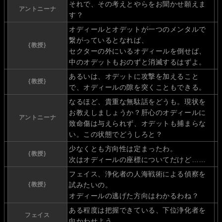
それで、その考えとやらをお聞かせ願えま
アントニーナ
す？
オディールとオデットが一つのメンタルで
繋がっているとなれば、
{教授}
セクターの外にいるオディールを倒せば、
中のオデットもおのずと消滅するはずよ。
あるいは、オデットに攻撃を加えること
{教授}
で、オディールの隙を突くこともできる。
なるほど、貴重な無駄話をどうも。現状を
お教えしましょうか？肝心のオディールに
アントニーナ
致命傷は与えられず、オデットも捕まらな
い。この状態でどうしろと？
少なくとも方向性は定まったわ。
{教授}
次はオディールの座標についてだけど……
フェイス、浄化者の人海戦術による偵察を
{教授}
試みたいの。
オディールの逃げた方向はわかるわね？
ある程度は把握できている、下位浄化者を
フェイス
向かわせよう。