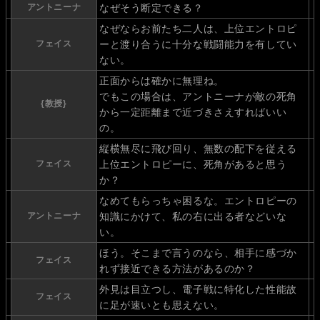
アントニーナ
なぜそう断定できる？
なぜならお前たち二人は、上位エントロピ
フェイス
ーと渡り合うに十分な戦闘能力を有してい
ない。
正面からは確かに無理ね。
でもこの場合は、アントニーナが敵の死角
{教授}
から一定距離まで近づきさえすればいい
の。
縦横無尽に飛び回り、無数の配下を従える
フェイス
上位エントロピーに、死角があると思う
か？
なめてもらっちゃ困るな。エントロピーの
アントニーナ
知識にかけて、私の右に出る者などいな
い。
ほう。そこまで言うのなら、相手に感づか
フェイス
れず接近できる方法があるのか？
外見は目立つし、電子戦に特化した性能故
フェイス
に足が速いとも思えない。