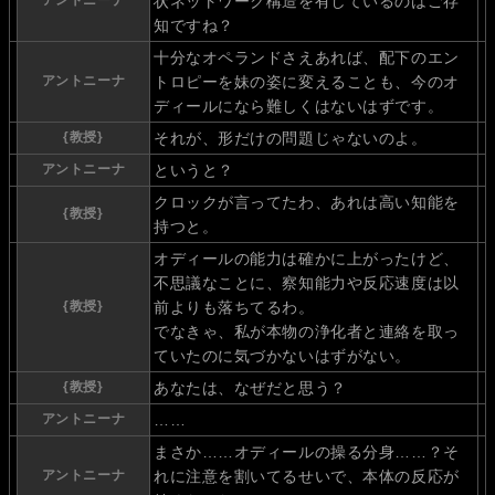
アントニーナ
状ネットワーク構造を有しているのはご存
知ですね？
十分なオペランドさえあれば、配下のエン
アントニーナ
トロピーを妹の姿に変えることも、今のオ
ディールになら難しくはないはずです。
{教授}
それが、形だけの問題じゃないのよ。
アントニーナ
というと？
クロックが言ってたわ、あれは高い知能を
{教授}
持つと。
オディールの能力は確かに上がったけど、
不思議なことに、察知能力や反応速度は以
{教授}
前よりも落ちてるわ。
でなきゃ、私が本物の浄化者と連絡を取っ
ていたのに気づかないはずがない。
{教授}
あなたは、なぜだと思う？
アントニーナ
……
まさか……オディールの操る分身……？そ
アントニーナ
れに注意を割いてるせいで、本体の反応が