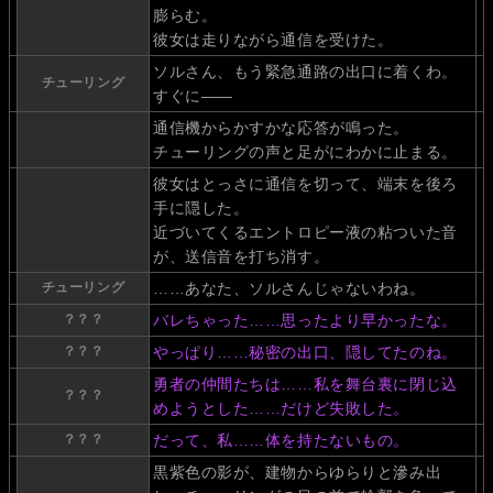
膨らむ。
彼女は走りながら通信を受けた。
ソルさん、もう緊急通路の出口に着くわ。
チューリング
すぐに――
通信機からかすかな応答が鳴った。
チューリングの声と足がにわかに止まる。
彼女はとっさに通信を切って、端末を後ろ
手に隠した。
近づいてくるエントロピー液の粘ついた音
が、送信音を打ち消す。
チューリング
……あなた、ソルさんじゃないわね。
？？？
バレちゃった……思ったより早かったな。
？？？
やっぱり……秘密の出口、隠してたのね。
勇者の仲間たちは……私を舞台裏に閉じ込
？？？
めようとした……だけど失敗した。
？？？
だって、私……体を持たないもの。
黒紫色の影が、建物からゆらりと滲み出