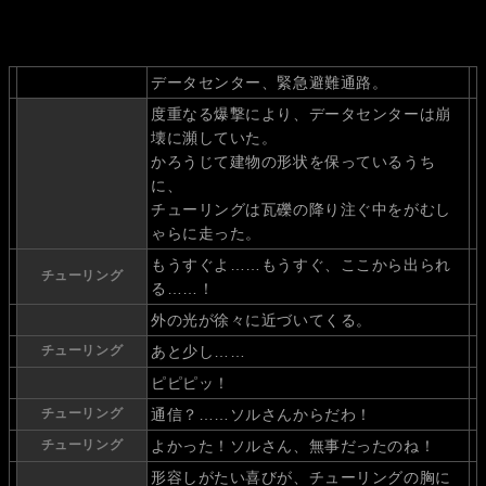
データセンター、緊急避難通路。
度重なる爆撃により、データセンターは崩
壊に瀕していた。
かろうじて建物の形状を保っているうち
に、
チューリングは瓦礫の降り注ぐ中をがむし
ゃらに走った。
もうすぐよ……もうすぐ、ここから出られ
チューリング
る……！
外の光が徐々に近づいてくる。
チューリング
あと少し……
ピピピッ！
チューリング
通信？……ソルさんからだわ！
チューリング
よかった！ソルさん、無事だったのね！
形容しがたい喜びが、チューリングの胸に