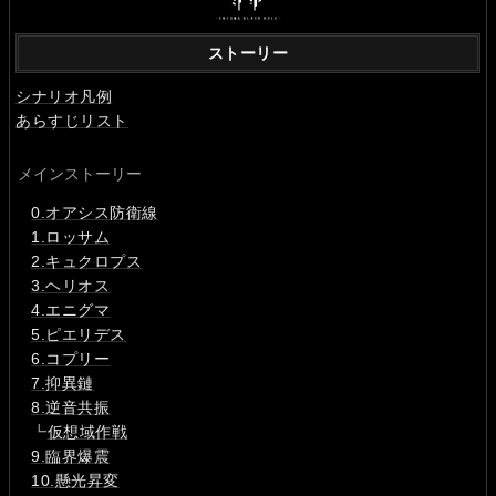
ストーリー
シナリオ凡例
あらすじリスト
メインストーリー
0.オアシス防衛線
1.ロッサム
2.キュクロプス
3.ヘリオス
4.エニグマ
5.ピエリデス
6.コプリー
7.抑異鏈
8.逆音共振
┗
仮想域作戦
9.臨界爆震
10.懸光昇変