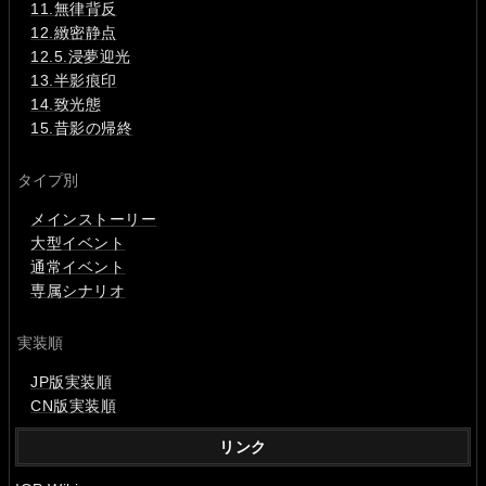
11.無律背反
12.緻密静点
12.5.浸夢迎光
13.半影痕印
14.致光態
15.昔影の帰終
タイプ別
メインストーリー
大型イベント
通常イベント
専属シナリオ
実装順
JP版実装順
CN版実装順
リンク