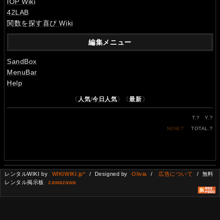
IOP Wiki
42LAB
関数を探す喜び Wiki
編集メニュー
SandBox
MenuBar
Help
〔
人気
/
今日人気
〕〔
最新
〕
T.
?
Y.
?
NOW.
?
TOTAL.
?
レンタルWIKI by
WIKIWIKI.jp*
/ Designed by
Olivia
/
広告について
/ 無料
レンタル掲示板
zawazawa