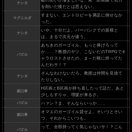
敵の勢いが凄まじいな、第一防衛線で勢力
ナシタ
を削いだ後だとは思えない。
すまない、エントロピーを満足に倒せなか
マグニルダ
った。
いや、十分だよ。バーバンクでの規模と
ナシタ
は、まるで次元が違う。
あちきのガーゴイル、もっと捧げろって
か……？教授のヤツ、こないだのTRPGでキ
パズル
ャラロストさせたの、ま～だ根に持ってた
んだわサ！？
そんなわけないだろ。教授は仲間を見捨て
ナシタ
たりしない。
H区画とB区画が持ち直したって話だ。あと
坂口希
少しもすりゃ、増援が来るさ。
パズル
ハァン？ま、そんならいっか……
オマエのガーゴイル貸せよ。そいつとそい
坂口希
つ、それからこいつも。
って、全部持ってく気じゃないサ！？こん
パズル