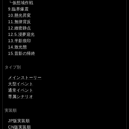
┗
仮想域作戦
9.臨界爆震
10.懸光昇変
11.無律背反
12.緻密静点
12.5.浸夢迎光
13.半影痕印
14.致光態
15.昔影の帰終
タイプ別
メインストーリー
大型イベント
通常イベント
専属シナリオ
実装順
JP版実装順
CN版実装順