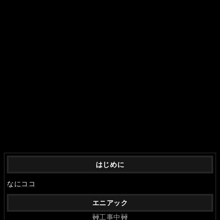
はじめに
なにココ
エニアック
🚧工事中🚧