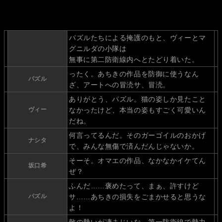
パズルたちによる掩護のもと、ヴィーとマ
グニルダの小隊は
無事に第二防衛線内へとたどり着いた。
ったく。あちきの作品を防御に使うなん
パズル
ざ、アートへの冒涜サ、冒涜。
ありがとう、パズル。猫の姿しか見たこと
ヴィー
なかったけど、本当の姿もすごく可愛いん
だね。
何言ってるんだ。そのガーゴイルのおかげ
ナシタ
で、みんな無傷で済んだんじゃないか。
そーそ。オマエの作品、なかなかイケてん
坂口希
ぜ？
ふんだ……褒めたって、まぁ、許すけど
パズル
サ……あちきの損失をごまかせると思うな
よ！