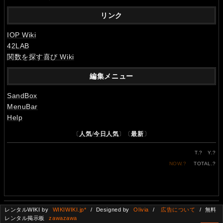
リンク
IOP Wiki
42LAB
関数を探す喜び Wiki
編集メニュー
SandBox
MenuBar
Help
〔
人気
/
今日人気
〕〔
最新
〕
T.
?
Y.
?
NOW.
?
TOTAL.
?
レンタルWIKI by
WIKIWIKI.jp*
/ Designed by
Olivia
/
広告について
/ 無料
レンタル掲示板
zawazawa