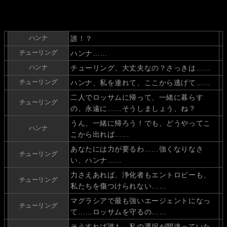
ハンナ
誰！？
チューリング
ハンナ……
ハンナ
チューリング、大丈夫なの？さっきは……
チューリング
ハンナ、私を連れて、ここから逃げて……
二人でロッサムに帰って、一緒に暮らす
チューリング
の、永遠に……そうしましょう、ね？
うん、一緒に帰ろう！でも、どうやってこ
ハンナ
こから出れば……
あなたには力が要るわ……強くなりなさ
チューリング
い、ハンナ……
力さえあれば、浄化者もエントロピーも、
チューリング
私たちを傷つけられない……
マグラシアで最も強いエージェントになっ
チューリング
て……ロッサムを守るの……
そうすれば誰も、私の選択が間違っていた