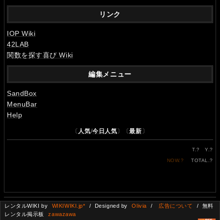
リンク
IOP Wiki
42LAB
関数を探す喜び Wiki
編集メニュー
SandBox
MenuBar
Help
〔
人気
/
今日人気
〕〔
最新
〕
T.
?
Y.
?
NOW.
?
TOTAL.
?
レンタルWIKI by
WIKIWIKI.jp*
/ Designed by
Olivia
/
広告について
/ 無料
レンタル掲示板
zawazawa