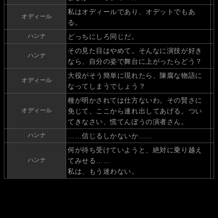
私はオディールであり、オデットでもあ
オディール
る。
ハンナ
どっちにしろ同じだ。
その見た目はやめて。そんなに演技が好き
ハンナ
なら、自分の姿で舞台に上がったらどう？
大役がそう簡単に現れたら、陳腐な物語に
オディール
なってしまうでしょう？
種が明かされては仕方ないわ。その賢さに
オディール
免じて、ここから連れ出してあげる。つい
てきなさい、慌てんぼうの演者さん。
ハンナ
……信じるしかないか……
何が待ち受けていようと、絶対に乗り越え
ハンナ
てみせる……
私は、もう迷わない。