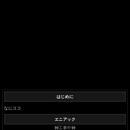
はじめに
なにココ
エニアック
🚧工事中🚧