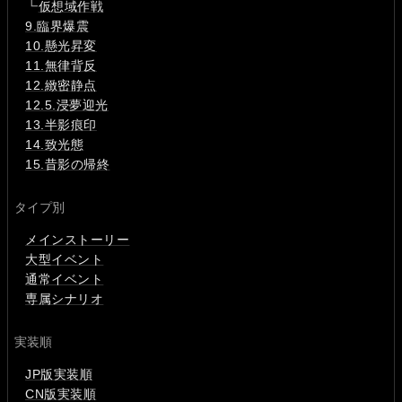
┗
仮想域作戦
9.臨界爆震
10.懸光昇変
11.無律背反
12.緻密静点
12.5.浸夢迎光
13.半影痕印
14.致光態
15.昔影の帰終
タイプ別
メインストーリー
大型イベント
通常イベント
専属シナリオ
実装順
JP版実装順
CN版実装順