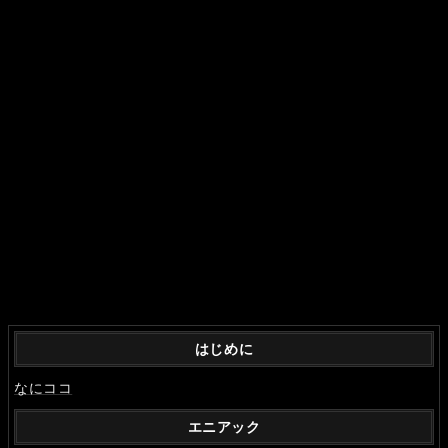
はじめに
なにココ
エニアック