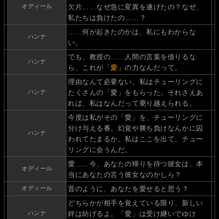
オディール
欠片……なぜ急に変異を遂げたの？なぜ、
私たちは負けたの……？
……何が起きたのかは、私にもわからな
ハンナ
い。
でも、教授の……人間の言葉を借りるな
ハンナ
ら、これが「
愛
」の力なんだって。
理由なんて必要ない。私はチューリングに
ハンナ
たくさんの「愛」をもらった。それさえあ
れば、私はなんだって乗り越えられる。
今度は私がその「愛」を、チューリングに
分け与える番。幻覚や勝ち負けなんかに囚
ハンナ
われてたまるか。私はここを出て、チュー
リングに会うんだ。
愛……今、あなたの帰りを待つ彼女は、本
オディール
当にあなたの言う彼女なのかしら？
オディール
昔のように、あなたを愛せると思う？
どちらかが相手を覚えている限り、新しい
ハンナ
絆は紡げるよ。「愛」は受け継いでゆけ