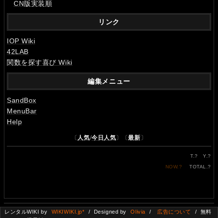
CN版実装順
リンク
IOP Wiki
42LAB
関数を探す喜び Wiki
編集メニュー
SandBox
MenuBar
Help
〔
人気
/
今日人気
〕〔
最新
〕
T.
?
Y.
?
NOW.
?
TOTAL.
?
レンタルWIKI by
WIKIWIKI.jp*
/ Designed by
Olivia
/
広告について
/ 無料