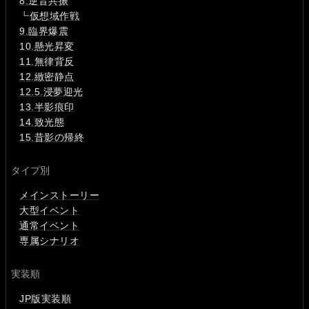
8.逆音共振
┗
仮想域作戦
9.臨界爆震
10.懸光昇変
11.無律背反
12.緻密静点
12.5.浸夢迎光
13.半影痕印
14.致光態
15.昔影の帰終
タイプ別
メインストーリー
大型イベント
通常イベント
専属シナリオ
実装順
JP版実装順