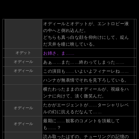
オディールとオデットが、エントロピー液
の中へと倒れ込んだ。
どちらも真っ白な顔を仰向けにして、綻ん
だ天井を瞳に映している。
オデット
お姉さ、ま……
オディール
あぁ……また……終わってしまった……
オディール
この演目も……いよいよフィナーレね……
ハンナが無表情でそれを見下ろしている。
横たわったままのオディールが、視線をハ
ンナに向けて、淡く微笑んだ。
たかがエージェントが……ターシャリレベ
オディール
ルの幻に抗えるだなんて……
最期に……観客のコメントを頂戴して
オディール
も……？
読み取ったはずの、チューリングの記憶の