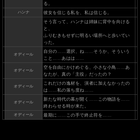
る。
ハンナ
彼女を信じる私を、私は信じる。
そう言って、ハンナは姉妹に背中を向ける
と、
ふりむきもせずに明るい場所へと歩いてい
った。
自分の……選択、ね……そうか、そういう
オディール
こと……あはは……
空を自由にかけめぐる、小さな小鳥……あ
オディール
なたが、真の「主役」だったの？
これだけの逸材を、演者に加えなかったの
オディール
は……私の落ち度ね……
新たな時代の幕が開く……この物語を……
オディール
終わらせる時が来た。
オディール
最期に……この手で終止符を……