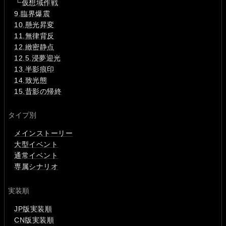
┗
仮想域作戦
9.臨界爆震
10.懸光昇変
11.無律背反
12.緻密静点
12.5.浸夢迎光
13.半影痕印
14.致光態
15.昔影の帰終
タイプ別
メインストーリー
大型イベント
通常イベント
専属シナリオ
実装順
JP版実装順
CN版実装順