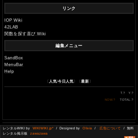
リンク
IOP Wiki
42LAB
関数を探す喜び Wiki
編集メニュー
SandBox
MenuBar
Help
〔
人気
/
今日人気
〕〔
最新
〕
T.
?
Y.
?
NOW.
?
TOTAL.
?
レンタルWIKI by
WIKIWIKI.jp*
/ Designed by
Olivia
/
広告について
/ 無料
レンタル掲示板
zawazawa