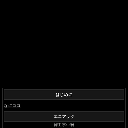
はじめに
なにココ
エニアック
🚧工事中🚧