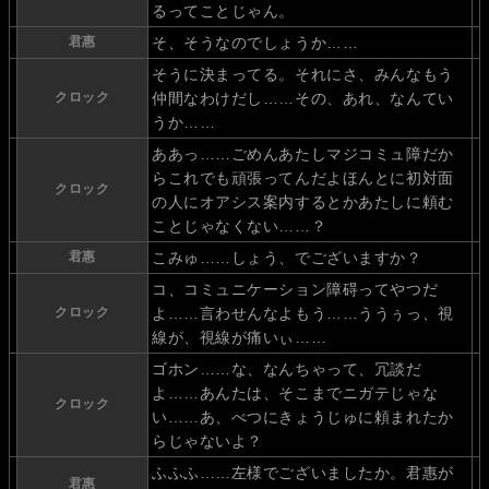
るってことじゃん。
君惠
そ、そうなのでしょうか……
そうに決まってる。それにさ、みんなもう
クロック
仲間なわけだし……その、あれ、なんてい
うか……
ああっ……ごめんあたしマジコミュ障だか
らこれでも頑張ってんだよほんとに初対面
クロック
の人にオアシス案内するとかあたしに頼む
ことじゃなくない……？
君惠
こみゅ……しょう、でございますか？
コ、コミュニケーション障碍ってやつだ
クロック
よ……言わせんなよもう……ううぅっ、視
線が、視線が痛いぃ……
ゴホン……な、なんちゃって、冗談だ
よ……あんたは、そこまでニガテじゃな
クロック
い……あ、べつにきょうじゅに頼まれたか
らじゃないよ？
ふふふ……左様でございましたか。君惠が
君惠