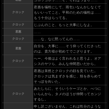
君惠を犠牲にして、雨乞いなんかしなくて
クロック
もいいってこと。平和のための犠牲は……
もう十分はらってる。
クロック
じぶんのこと、もっと大事にしなよ。
君惠
……
クロック
……な、なに黙ってんの……
自分を、大事に……そう仰ってくださった
君惠
のは、貴方様が初めてでござります。
へー、今後はよく言われると思うよ。オア
クロック
シスのヤツら、みんな仲間思いだから。
君惠は呆然とクロックの顔を見ていた。
クロックは気まずさを感じ、頬を赤らめて
そっぽを向いた。
あたしらに、そういうケーゴとか、べつに
クロック
いらんから。タメのほうが仲間ってカンジ
するし。
申し訳ございません、これは性分のような