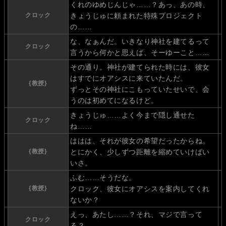
くれのゆめじんじゃ……？あっ、あの時、
クロック
きょうじゅに頼まれた特殊プロジェクト
の……
な、なぁんだ。いきなり神社を建てるって
クロック
言うから何かと思えば、そーゆーこと……
その通り。神社が建てられた時には、彼女
はすでにオアシスに来ていたんだ。
{教授}
ずっとその神社にこもっていたせいで、会
うのは初めてになるけど。
きょうじゅ……よく今まで隠し通せた
クロック
ね……
ははは、それが彼女の希望だったからね。
{教授}
とにかく、少しずつ距離を縮めていけばい
いさ。
ふむ……そうだな。
{教授}
クロック、彼女にオアシスを案内してくれ
ないか？
えっ、あたし……？それ、マジで言って
クロック
る？