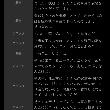
君惠
ました。楓様は、わたくしめを見て安堵な
されたのだと存じます。
御歳を召された楓様にとって、わたくしめ
君惠
は伝統を繋ぐ希望であったのでしょう……
それなのに……
クロック
べつに、落ち込むことないと思うけど……
『青春不良少女はメメントモリ装甲の夢を
クロック
見ない』ってアニメ、見たことある？
君惠
えっ？……いえ……
それに出てくるエースメカニックが、めち
クロック
ゃめちゃカッコよくてさ、あたしの推しな
んだけど。
その子、死ぬ前に、じぶんの家族を仲間の
ライバルに託してくんだよね。ぜんぜんソ
クロック
リ合わないのに、お互いが一番頼りになる
って、ホントは知ってんだ。
そのカエデサマって人も、大事な役目をあ
クロック
んたに託そうとしたんでしょ。信頼されて