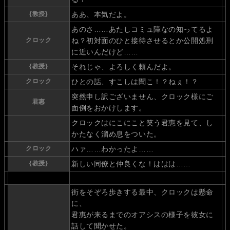
{教授}
ああ、本気だよ。
あのさ……あたしコミュ障なの知ってるよ
クロック
ね？初対面のひと接待させるとか公開処刑
に近いんだけど……
{教授}
それじゃ、よろしく頼んだよ。
クロック
ひとの話、すこしは聞こ！？ねぇ！？
突然申し訳ございません、クロック様にご
君惠
面倒をおかけします。
クロックはにこにこと笑う君惠を見て、し
かたなく溜め息をついた。
クロック
ハァ……わかったよ……
{教授}
新しい同僚と仲良くな！ははは……
街をそぞろ歩きする最中、クロックは懸命
に、
君惠が来るまでのオアシスの様子を彼女に
話して聞かせた。