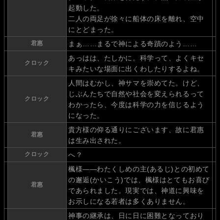
起動した。
二人の両足が徐々に船体の床を離れ、空中
にとどまった。
君惠
まぁ……まるで神による奇蹟のよう……
あっはは、たしかに。科学って、よくキセ
クロック
キみたいな場面に出くわしたりするよね。
人間はむかし、神サマを崇めてた。けど、
じぶんたちで自然や社会を変えられるって
クロック
わかったら、今度は科学の力を信じるよう
になった。
貴方様の仰る通りにございます、故に君惠
君惠
は生み出された。
クロック
へ？
楓様――わたくしめの主(あるじ)との初めて
の邂逅(かいこう)では、楓様はとてもお喜び
君惠
であられました。現実では、神道に興味を
お示しになる若者は多くありません。
神事の継承は、日に日に困難となっており