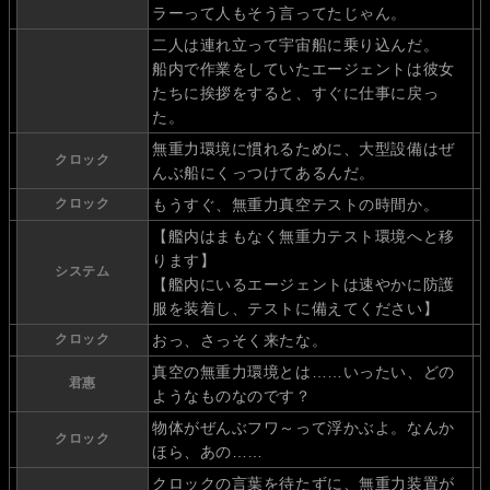
ラーって人もそう言ってたじゃん。
二人は連れ立って宇宙船に乗り込んだ。
船内で作業をしていたエージェントは彼女
たちに挨拶をすると、すぐに仕事に戻っ
た。
無重力環境に慣れるために、大型設備はぜ
クロック
んぶ船にくっつけてあるんだ。
クロック
もうすぐ、無重力真空テストの時間か。
【艦内はまもなく無重力テスト環境へと移
ります】
システム
【艦内にいるエージェントは速やかに防護
服を装着し、テストに備えてください】
クロック
おっ、さっそく来たな。
真空の無重力環境とは……いったい、どの
君惠
ようなものなのです？
物体がぜんぶフワ～って浮かぶよ。なんか
クロック
ほら、あの……
クロックの言葉を待たずに、無重力装置が