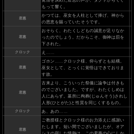
もって響く。
かつては、巫女を人柱として捧げ、神から
君惠
の恩恵を賜っていたそうです。
おそらく、わたくしどもの誠意が足りなか
君惠
ったのでしょう。だからこそ、御神は罰を
下された。
クロック
え……
ゴホン……クロック様、仰らずとも結構。
君惠
巫女として、とっくに覚悟はできておりま
す故。
古来より、こういった祭儀に論争は付きも
のでございました。ですが、わたくしめは
君惠
人にあらず。墓所に殉葬(じゅんそう)されし
人形(ひとがた)と性質を同じくするもの。
クロック
あ、あの……
ご教授様とクロック様のお力添えに感謝い
たします。短い間でございましたが、オア
君惠
シスの宿した情熱は、この君惠の心にしか