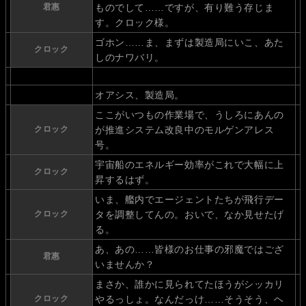
君惠
ものでして……ですが、有り難う存じま
す。クロック様。
ゴホン……ま、まずは製造局にいこ、あた
クロック
しのナワバリ。
オアシス、製造局。
ここがいつもの作業場で、うしろにあんの
クロック
が推進システム改良中のモルゲンアレス
号。
宇宙船のエネルギー効率がこれで大幅に上
クロック
昇するはず。
いま、艦内でエージェントたちが飛行デー
クロック
タを調整してんの。おいで、なか見せたげ
る。
あ、あの……皆様のお仕事の邪魔ではござ
君惠
いませんか？
まさか、誰かに見られてたほうがシッカリ
クロック
やるっしょ。なんだっけ……そうそう、ヘ