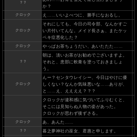
？？
か？
クロック
え……いいよべつに、勝手になおるし。
それにしても、今日の司令部、なんかすご
クロック
い片付いてんな。メイド長さぁ、またケッ
ペキ症悪化した？
クロック
やっぱお茶ちょうだい、あいたたた……
朝は、淡いお茶がお勧めでございますよ。
？？
それと、患部に軟膏を塗っておきましょ
う。
んー？センタウレイシー、今日はやけに優
クロック
しくない？なんか気味悪いな……ありが、
と……え、ええええ？？？
クロックが違和感に気づいてふりむくと、
そこには見知らぬ人物の姿があった。
クロックが思わず後ずさる。
クロック
あ、あんた……
？？
暮之夢神社の巫女、君惠と申します。