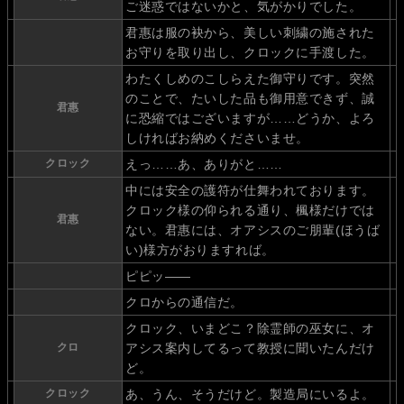
ご迷惑ではないかと、気がかりでした。
君惠は服の袂から、美しい刺繍の施された
お守りを取り出し、クロックに手渡した。
わたくしめのこしらえた御守りです。突然
のことで、たいした品も御用意できず、誠
君惠
に恐縮ではございますが……どうか、よろ
しければお納めくださいませ。
クロック
えっ……あ、ありがと……
中には安全の護符が仕舞われております。
クロック様の仰られる通り、楓様だけでは
君惠
ない。君惠には、オアシスのご朋輩(ほうば
い)様方がおりますれば。
ピピッ――
クロからの通信だ。
クロック、いまどこ？除霊師の巫女に、オ
クロ
アシス案内してるって教授に聞いたんだけ
ど。
クロック
あ、うん、そうだけど。製造局にいるよ。