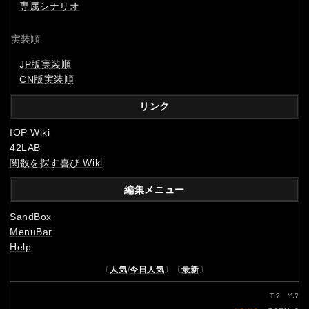
専属シナリオ
実装順
JP版実装順
CN版実装順
リンク
IOP Wiki
42LAB
関数を探す喜び Wiki
編集メニュー
SandBox
MenuBar
Help
〔
人気
/
今日人気
〕〔
最新
〕
T.
?
Y.
?