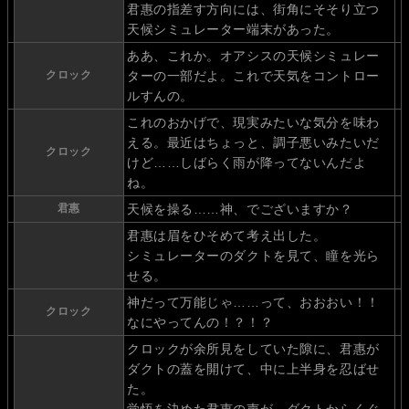
君惠の指差す方向には、街角にそそり立つ
天候シミュレーター端末があった。
ああ、これか。オアシスの天候シミュレー
クロック
ターの一部だよ。これで天気をコントロー
ルすんの。
これのおかげで、現実みたいな気分を味わ
える。最近はちょっと、調子悪いみたいだ
クロック
けど……しばらく雨が降ってないんだよ
ね。
君惠
天候を操る……神、でございますか？
君惠は眉をひそめて考え出した。
シミュレーターのダクトを見て、瞳を光ら
せる。
神だって万能じゃ……って、おおおい！！
クロック
なにやってんの！？！？
クロックが余所見をしていた隙に、君惠が
ダクトの蓋を開けて、中に上半身を忍ばせ
た。
覚悟を決めた君恵の声が、ダクトからくぐ