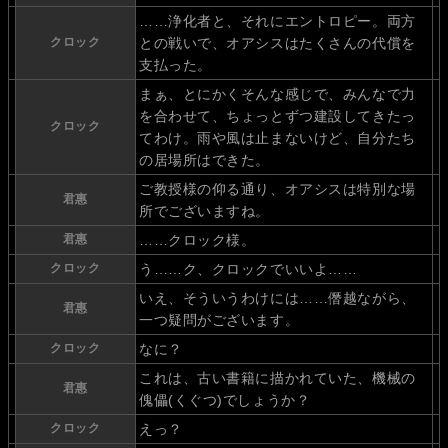
……浄化者と、それにエントロピー。両方
クロック
との戦いで、オアシスはたくさんの代償を
支払った。
まぁ、とにかくそんな感じで、みんなで力
を合わせて、ちょっとずつ建設してきたっ
クロック
てわけ。雨や風は止まないけど、自分たち
の居場所はできた。
ご教授様の仰る通り、オアシスは特別な場
君惠
所でございますね。
君惠
……クロック様。
クロック
う……ク、クロックでいいよ……
いえ、そういうわけには……僭越ながら、
君惠
一つ疑問がございます。
クロック
なに？
これは、古い書籍に描かれていた、機械の
君惠
傀儡(くぐつ)でしょうか？
クロック
えっ？