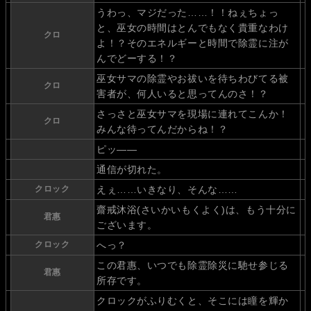
うわっ、マジだった……！！ねぇちょっ
と、巫女の時間はとんでもなく貴重なわけ
クロ
よ！？そのエネルギーと時間で除霊に注が
んでどーする！？
巫女サマの除霊やお祓いを待ちわびてる被
クロ
害者が、何人いると思ってんのさ！？
さっさと巫女サマを現場に連れてこんか！
クロ
みんな待ってんだからね！？
ピッ――
通信が切れた。
クロック
えぇ……いきなり、そんな……
齋戒沐浴(さいかいもくよく)は、もう十分に
君惠
ございます。
クロック
へっ？
この君惠、いつでも除霊除災に馳せ参じる
君惠
所存です。
クロックがふりむくと、そこには瞳を輝か