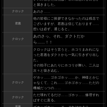
と届きました。
クロック
あのさ……
他の皆様にご挨拶できなかったのは残念で
君惠
ございますが、君惠は信じております……
想いは必ず、通じると。
あのさっ、それ、ダクトだか
クロック
ら……！！
クロックはそう言うと、ホコリまみれにな
った君惠をダクトから一気に引きずり出し
た。
その拍子にあたりにホコリが舞い、二人は
次々と咳き込む。
ゲホッ……ゴホゴホッ……か、神様とかじ
クロック
ゃなくて、これ……ゴホゴホッ……ただの
機械だっつの……
ただ壊れてるだけ……ゴホッ……修理すれ
クロック
ばすぐに直る。
君惠
ゴホッゴホッ……そ、それはつまり……