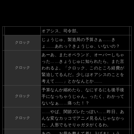
オアシス、司令部。
じょうじゅ、製造局の予算さぁ……き
クロック
ょ……あれっ？きょうじゅ、いないの？
あーあ、またオペランド、オーバーしちゃ
った……きょうじゅに知られたら、また言
クロック
われるよ。「クロック、このところ経費が
緊迫してるんだ。少しはオアシスのことを
考えて……」とかなんとか……
予算なんか縮めたら、なにするにも後手後
クロック
手になっちゃうじゃん。ったく、わかって
ないなぁ……痛った！？
……やば、関節ズレたっぽい……昨日、あ
クロック
んな変なカッコでアニメ見るんじゃなかっ
た、人形でもそりゃガタがくるわ。
あの……お骨を整えて差し上げましょう