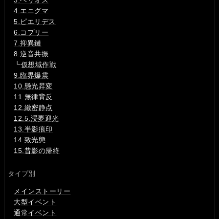
4.エニグマ
5.ピエリデス
6.コプリー
7.抑異鏈
8.逆音共振
┗
仮想域作戦
9.臨界爆震
10.懸光昇変
11.無律背反
12.緻密静点
12.5.浸夢迎光
13.半影痕印
14.致光態
15.昔影の帰終
タイプ別
メインストーリー
大型イベント
通常イベント