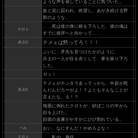
ような声を発していることに気づいた。
血と泥に囚われ、絶望し、あがき続ける野
獣のような。
……死は彼の身に根を下ろした、彼の魂は
クロト
すでに彼岸へと向かって……
テメェは黙ってろ！！！
兵士C
ふいに、矛先を見つけたかのように、
兵士の一人が目を赤くして、拳を振り下ろ
した。
ガッ！
テメェがチンタラ走ってっから、中尉が死
兵士C
んだんだろーがよ！？よくもそんなことが
言えたな、え！？
地面に倒れたクロトが、砂ぼこりの中から
顔を上げた。
顔面の皮膚がかすかにひび割れている。
ヘル
おい、なにすんだ！やめろよな！
クロト
……私の、責任。