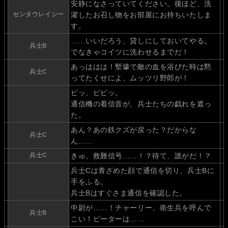
安静になさっていてください。後ほど、洗
センタウレイシー
濯したお召し物をお部屋にお持ちいたしま
す。
……いいだろう、貸しにしておいてやる。
兵士B
でなきゃコイツに洗わせるまでだ！
あっははは！塹壕で敵の血を浴びた時は黙
兵士C
ってたくせによ、ムッツリ野郎が！
ピッ、ピピッ。
通信機の着信音が、兵士たちの戯れを遮っ
た。
あん？あの鉄クズが戻った？だからな
兵士C
ん……
兵士C
きゅ、救難信号……！？待て、誰がだ！？
兵士Cは青ざめた顔で通信を切り、兵士Bに
手をふる。
兵士Bはすぐさま通信を確認した。
中尉が……！チャーリー、衛生兵を呼んで
兵士B
こい！ピーターは……