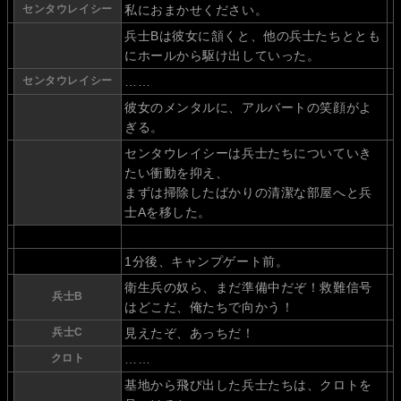
センタウレイシー
私におまかせください。
兵士Bは彼女に頷くと、他の兵士たちととも
にホールから駆け出していった。
センタウレイシー
……
彼女のメンタルに、アルバートの笑顔がよ
ぎる。
センタウレイシーは兵士たちについていき
たい衝動を抑え、
まずは掃除したばかりの清潔な部屋へと兵
士Aを移した。
1分後、キャンプゲート前。
衛生兵の奴ら、まだ準備中だぞ！救難信号
兵士B
はどこだ、俺たちで向かう！
兵士C
見えたぞ、あっちだ！
クロト
……
基地から飛び出した兵士たちは、クロトを