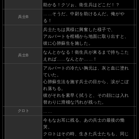
助かる！クソぉ、衛生兵はどこだ！？
……そうだ、中尉を助けるんだ。俺がや
兵士B
る！
兵士たちは異様に興奮した様子で、
アルバートを棺桶から地面に取り出すと、
彼に心肺蘇生を施した。
なんとかなる！衛生兵が来るまで持ちこた
兵士B
えれば……なんとか……！
アルバートの冷たい胸元は、灰と血に塗れ
ていた。
心肺蘇生法を施す兵士の目から、涙がこぼ
れ落ちる。
彼がそれを素早く拭うと、その顔には入れ
替わりに滑稽な汚れが残った。
クロト
……
今もなお耳に残る、あの兵士の最後の慟
哭。
クロトはその時、生きた兵士たちも、同じ