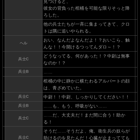
見つけると、
彼女の背負った棺桶を可能な限りそっと降
ろした。
他の兵士たちが一斉に集まってきて、クロ
トは隅に追いやられる。
おい、なんだよなんだよ！？おいこら、触
ヘル
んな！！今開けるつってんダロ～！？
どうなってる、何があった！？中尉は無事
兵士C
なのか！？
兵士B
……
棺桶の中に静かに横たわるアルバートの顔
は、青ざめていた。
兵士C
中尉！！中尉、しっかりしてください！！
兵士B
……も、もう、呼吸がない……
……だ、大丈夫だ！まだ間に合う！助か
兵士C
る！
そうだ……そうだよ、俺、衛生兵の奴らが
兵士C
助けるのを見たんだ！心臓が止まってても