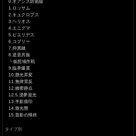
0.オアシス防衛線
1.ロッサム
2.キュクロプス
3.ヘリオス
4.エニグマ
5.ピエリデス
6.コプリー
7.抑異鏈
8.逆音共振
┗
仮想域作戦
9.臨界爆震
10.懸光昇変
11.無律背反
12.緻密静点
12.5.浸夢迎光
13.半影痕印
14.致光態
15.昔影の帰終
タイプ別