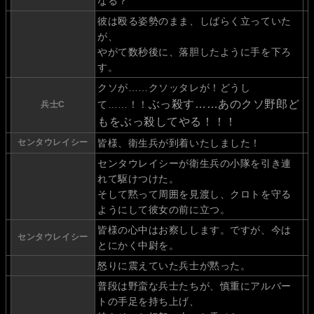
なる？
彼は殴る姿勢のまま、しばらく立っていた
が、
やがて数秒後に、落胆したように手を下ろ
す。
クソが……クソッタレが！どうし
ぶっ殺す……あのクソ野郎ど
て……！！
兵士C
もをぶっ殺してやる！！！
センタウレイシー
皆様、衛生兵が到着いたしました！
センタウレイシーが衛生兵の小隊を引き連
れて駆けつけた。
そして黙って周囲を見渡し、クロトを守る
ようにして彼女の前に立つ。
皆様の心中はお察しします。ですが、今は
センタウレイシー
とにかく中尉を。
怒りに震えていた兵士が黙った。
普段は野蛮な兵士たちが、慎重にアルバー
トの手足を持ち上げ、