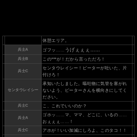
休憩エリア。
うげぇぇぇ……
兵士A
ゴフッ……
兵士B
この***が！だから言っただろ！
センタウレイシー！ピーターが吐いた、片
兵士C
付けろ！
承知いたしました。嘔吐物に気管を塞がれ
センタウレイシー
ないよう、ピーターさんを横向きにしてく
ださい。
兵士C
こ、これでいいのか？
ゴホッ……マ、ママ、どこに、いるの……
兵士A
おぇぇぇ……！
兵士C
アホが！いい加減にしろよ、このタコ！！