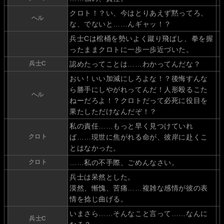
クロト！？い、今はとりあえず黙ってろ、
ヘル
な、でないと……んギャッ！？
兵士Cは棺桶を勢いよく蹴り飛ばし、拳を握
ったままクロトに一歩一歩近づいた。
兵士C
認めたってことは……わかってんだな？
おい！いい加減にしろよな！？後悔すんな
ら勝手にしやがれってんだ！人形殴るこた
ヘル
ねーだろよ！？クロトだって必死に役目を
果たしただけなんだぞ！？
私の責任……もっと早く見つけていれ
クロト
ば……現世に焦がれる命が、彼岸に赴くこ
とはなかった。
クロト
……私の不手際、ごめんなさい。
兵士は呆然とした。
漠然、慚愧、苦痛……複雑な感情が彼の表
情を捻じ曲げる。
いまさら……そんなこと言って……なんに
兵士C