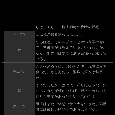
しばらくして。柳生師範の臨時の邸宅。
デュパン
……私の知る情報は以上だ。
なるほど。そのルブランとかいう輩のせい
で、主催者が狼狽えているというわけか。
秋
だが、あの刀はすでに展示会場へと送って
いるし……
ここへ来る前に、刀の引き渡し現場に立ち
デュパン
会った。さしあたって数珠丸恒次は無事
だ。
そうだったか！ははは、頼りになるな！お
秋
前のような探偵がいれば、爺さん自ら山を
降りた甲斐があったというものだ！
家主はまだご休憩中か？今は午後だ、高齢
デュパン
者には優しい時間帯であるはずだが。