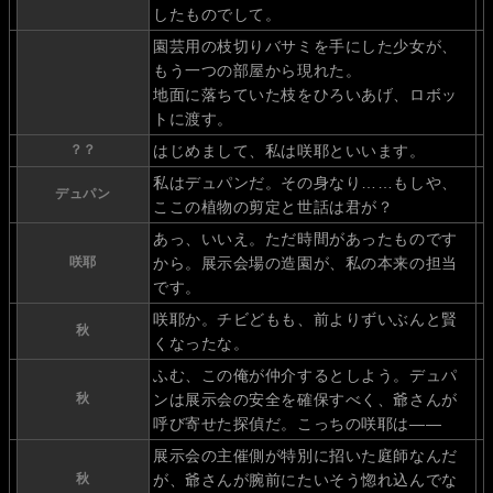
したものでして。
園芸用の枝切りバサミを手にした少女が、
もう一つの部屋から現れた。
地面に落ちていた枝をひろいあげ、ロボッ
トに渡す。
？？
はじめまして、私は咲耶といいます。
私はデュパンだ。その身なり……もしや、
デュパン
ここの植物の剪定と世話は君が？
あっ、いいえ。ただ時間があったものです
咲耶
から。展示会場の造園が、私の本来の担当
です。
咲耶か。チビどもも、前よりずいぶんと賢
秋
くなったな。
ふむ、この俺が仲介するとしよう。デュパ
秋
ンは展示会の安全を確保すべく、爺さんが
呼び寄せた探偵だ。こっちの咲耶は――
展示会の主催側が特別に招いた庭師なんだ
秋
が、爺さんが腕前にたいそう惚れ込んでな