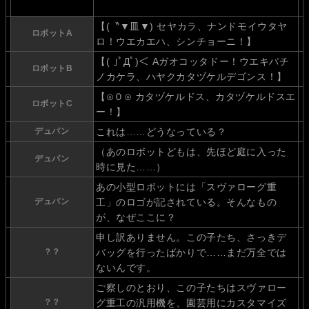
【(〝▼皿▼) セヤカラ、ナンドモイウタヤ
ロボットA
ロ！ウエカエハ、シンチョーニ！】
【( ｣ﾟДﾟ)＜ Aガオコッタドー！ウエキバチ
ロボットB
ノカケラ、ハヤクカタヅケルデゴンス！】
【⊙０⊙ カタヅケルドス、カタヅケルドスエ
ロボットC
ー！】
デュパン
これは……どうなっている？
（あのロボットどもは、先ほど庭に入った
デュパン
時に見た……）
あの小型ロボットには「スヴァローグ重
デュパン
工」のロゴが記されている。そんなもの
が、なぜここに？
申し訳ありません。この子たち、さっきデ
？？
バッグを行ったばかりで……まだ万全では
ないんです。
ご察しのとおり、この子たちはスヴァロー
？？
グ重工の汎用機を、園芸用にカスタマイズ