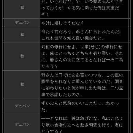
と、いうわけだ。で、いつ始めるんだ？言
秋
っておくが、やる気に満ちた俺は貴重だ
ぞ！
デュパン
やけに嬉しそうだな？
当たり前だろう、爺さんに言われたんだ。
秋
これも世間を知る良い機会だと。
剣術の修行にせよ、世事(せじ)の修行にせ
よ、俺にとっちゃどちらも有り難い。それ
秋
に、爺さんの役に立てるとなれば一石二鳥
だろう？
爺さんは口ではああ言いつつも、この度の
贈呈をそれなりに重んじているのだ。調査
秋
に加わりたいと俺が申し出た時は、二つ返
事で承諾したものさ。
ずいぶんと気前のいいことだ……わかっ
デュパン
た。
――となれば、善は急げだな。私はこれよ
デュパン
り展示会場付近へと赴き調査を行う。君は
どうする？