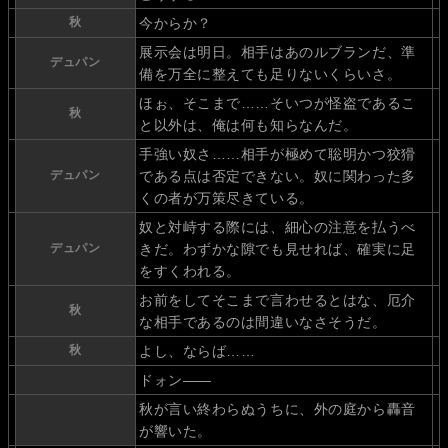
秋
今からか？
展示会は明日。相手はあのルブランだ、準
デュパン
備を万全に整えても足りないくらいさ。
ほぉ、そこまで……そいつが怪盗であるこ
秋
と以外は、俺は何も知らなんだ。
手強い奴さ……相手が極めて聡明かつ狡猾
デュパン
である点は否定できない。奴に関わった多
くの者が万策尽きている。
奴と対峙する際には、細心の注意を払うべ
デュパン
きだ。わずかな隙でも見せれば、確実に足
をすくわれる。
お前をしてそこまで言わせるとはな、厄介
秋
な相手であるのは間違いなさそうだ。
秋
よし、ならば……
ドォン――
秋が言い終わらぬうちに、外の庭から轟音
が響いた。