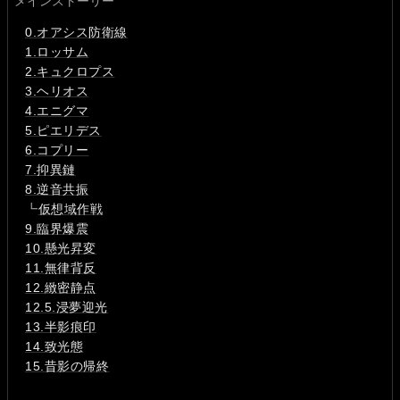
メインストーリー
0.オアシス防衛線
1.ロッサム
2.キュクロプス
3.ヘリオス
4.エニグマ
5.ピエリデス
6.コプリー
7.抑異鏈
8.逆音共振
┗
仮想域作戦
9.臨界爆震
10.懸光昇変
11.無律背反
12.緻密静点
12.5.浸夢迎光
13.半影痕印
14.致光態
15.昔影の帰終