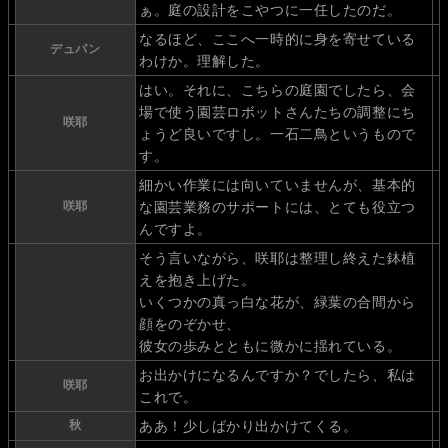
ぁ。庭の設計をこやつに一任したのだ。
なるほど、ここへ一時的に身を寄せている
デュパン
わけか。理解した。
はい。それに、こちらの庭園でしたら、会
場で使う園芸ロボットさんたちの調整にち
咲耶
ょうど良いですし。一石二鳥というもので
す。
細かい作業には向いていませんが、基本的
咲耶
な園芸業務のサポートには、とても役立つ
んですよ。
そう言いながら、咲耶は整理し終えた鉢植
えを抱き上げた。
いくつかの真っ白な花が、緑葉の合間から
顔をのぞかせ、
彼女の歩みとともに微かに揺れている。
お出かけになるんですか？でしたら、私は
咲耶
これで。
秋
ああ！少しばかり出かけてくる。