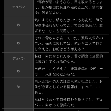
ご都合が悪いようなら、日を改めるとしよ
デュパン
う。私が独自に調査を進めた上で、情報交
換に伺えばよい。
気にするな、爺さんはいつもああだ！気分
秋
が多少優れないってだけで面会謝絶だ。案
ずるな、なにも問題ない。
それに爺さんが言っていた。数珠丸恒次の
秋
展示と保護に関しては、俺たち二人で協力
し合えと。お前はどう考える？
私は一向にかまわんさ。君が調査に全面的
デュパン
に協力してくれるのなら。
当然だ。こう見えて、正真正銘のボディー
秋
ガード人形なのだからな。
展示会場への刀の護送も俺が担当した。お
秋
前が必要としている情報は、すべてここに
ある。
秋はそう言って自分自身を指さすと、デュ
パンに向かって微笑んだ。