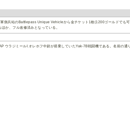
站のBattlepass Unique Vehicleから金チケット1枚(1200ゴール
るほか、フル改修済みとなっている。
4 IAP ウラジミールI.オレホフ中尉が搭乗していたYak-7B戦闘機である。名