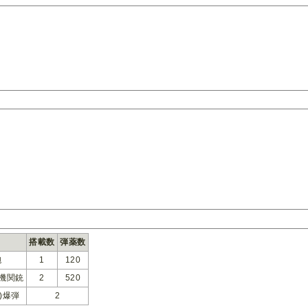
搭載数
弾薬数
砲
1
120
 機関銃
2
520
造)爆弾
2