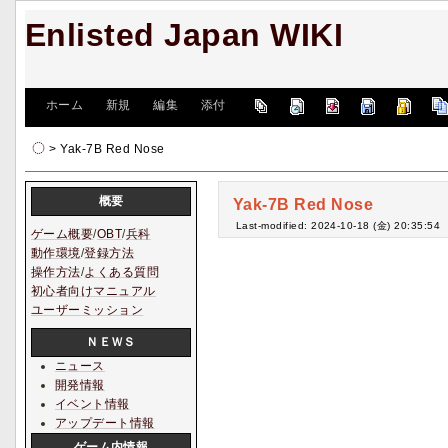
Enlisted Japan WIKI
[
ホーム
|
新規
|
編集
|
添付
]
> Yak-7B Red Nose
概要
Yak-7B Red Nose
Last-modified: 2024-10-18 (金) 20:35:54
ゲーム概要
/
OBT
/
兵科
動作環境
/
登録方法
操作方法
/
よくある質問
初心者向けマニュアル
ユーザーミッション
ＮＥＷＳ
ニュース
開発情報
イベント情報
アップデート情報
ゲーム内情報