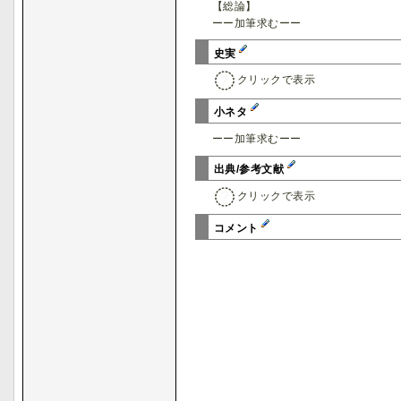
【総論】
ーー加筆求むーー
史実
クリックで表示
小ネタ
ーー加筆求むーー
出典/参考文献
クリックで表示
コメント