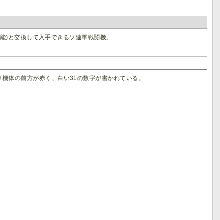
ドでも可能)と交換して入手できるソ連軍戦闘機。
前の通り機体の前方が赤く、白い31の数字が書かれている。