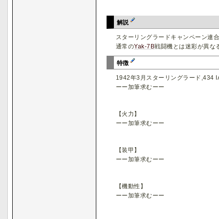
解説
スターリングラードキャンペーン連合軍側兵
通常の
Yak-7B
戦闘機とは迷彩が異な
特徴
1942年3月スターリングラード,43
ーー加筆求むーー
【火力】
ーー加筆求むーー
【装甲】
ーー加筆求むーー
【機動性】
ーー加筆求むーー