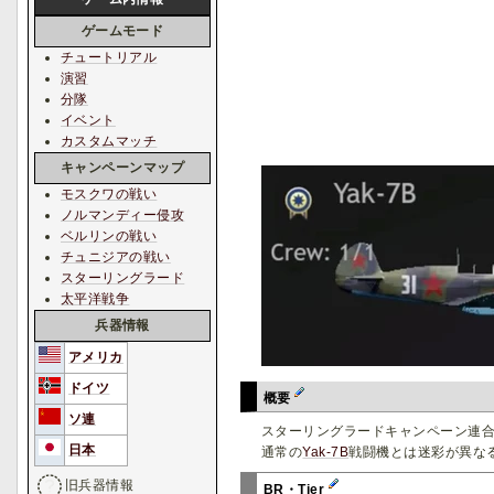
ゲームモード
チュートリアル
演習
分隊
イベント
カスタムマッチ
キャンペーンマップ
モスクワの戦い
ノルマンディー侵攻
ベルリンの戦い
チュニジアの戦い
スターリングラード
太平洋戦争
兵器情報
アメリカ
ドイツ
概要
ソ連
スターリングラードキャンペーン連合軍側兵
日本
通常の
Yak-7B
戦闘機とは迷彩が異な
旧兵器情報
BR・Tier