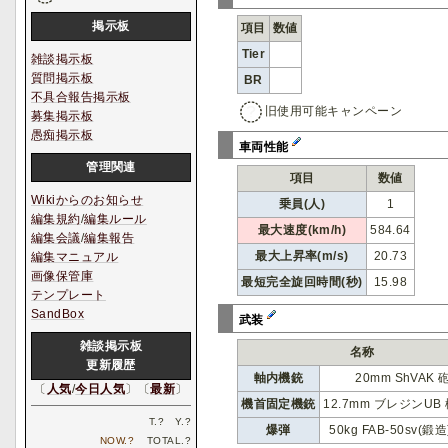
掲示板
項目
数値
Tier
雑談掲示板
質問掲示板
BR
不具合報告掲示板
旧使用可能キャンペーン
募集掲示板
愚痴掲示板
車両性能
管理関連
項目
数値
Wikiからのお知らせ
乗員(人)
1
編集規約
/
編集ルール
最大速度(km/h)
584.64
編集会議
/
編集報告
最大上昇率(m/s)
20.73
編集マニュアル
画像保管庫
最短完全旋回時間(秒)
15.98
テンプレート
SandBox
武装
雑談掲示板
名称
更新履歴
軸内機銃
20mm ShVAK 
〔
人気
/
今日人気
〕〔
最新
〕
機首固定機銃
12.7mm ブレジンUB
T.
?
Y.
?
爆弾
50kg FAB-50sv(鍛
NOW.
?
TOTAL.
?