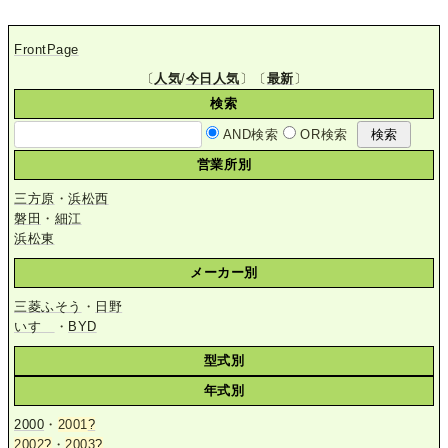
FrontPage
〔
人気
/
今日人気
〕〔
最新
〕
検索
AND検索
OR検索
営業所別
三方原
・
浜松西
磐田
・
細江
浜松東
メーカー別
三菱ふそう
・
日野
いすゞ
・
BYD
型式別
年式別
2000
・
2001
?
2002
?
・
2003
?